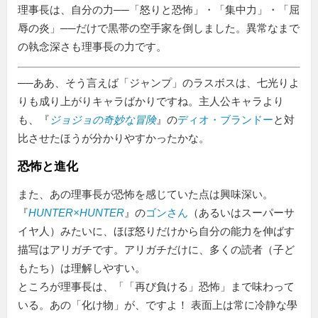
理事長は、自分の力──
怒りと恐怖
・
集中力
・
屈
辱の炎
──だけで黒帯の空手家を倒しました。異常なまで
の執念深さも理事長の力です。
──ああ、そう言えば「ジャンプ」のラスボスは、七光りよ
りも成り上がりキャラばかりですね。主人公キャラより
も、『
ジョジョの奇妙な冒険
』の
ディオ・ブランドー
と対
比させたほうが分かりやすかったかな。
恐怖と進化
また、あの理事長が恐怖を感じていた点は興味深い。
『
HUNTER×HUNTER
』の
ゴンさん
（あるいはスーパーサ
イヤ人）みたいに、ほぼ怒りだけから自分の能力を伸ばす
描写はアリガチです。アリガチだけに、多くの読者（子ど
もたち）は理解しやすい。
ところが理事長は、
「再び負ける」恐怖
まで味わって
いる。あの
化け物
が、ですよ！ 表面上は常に冷静な學