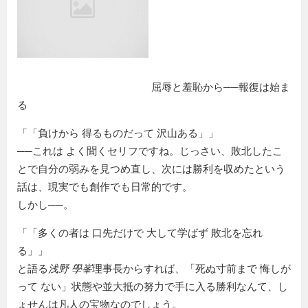
屈辱と羞恥から──報復は始ま
る
「
負けから 得るものだって 沢山ある
」
──これは よく聞くセリフですね。じっさい、敗北したこ
とで自分の弱みを見つめ直し、次には勝利を収めたという
話は、現実でも創作でも日常的です。
しかし──。
「
多くの者は 口先だけで 大して学ばず 敗北を忘れ
る
」
と語る
浅野 學峯
理事長からすれば、
死ぬ寸前まで 悔しが
って ない
状態や並大抵の努力で手に入る勝利なんて、し
ょせんは凡人の宝物なのでしょう。