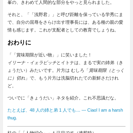
峯の、きわめて人間的な部分をやっと見られました。
それと、「
浅野君
」と呼び距離を保っている学秀にま
で、自分の屈辱をさらけ出す理事長には、ある種の親の愛
情も感じます。これが支配者としての教育でしょうね。
おわりに
「
賞味期限が近い物
」に笑いました！
イリーナ・イェラビッチ
とイトナは、まるで実の姉弟（き
ょうだい）みたいです。片方は むしろ「
賞味期限（とっく
に）切れ
」で、もう片方は洗脳切れたての新鮮さだけれ
ど。
ついでに「きょうだい」ネタを紹介。これ不思議だな。
たとえば、48 人の姉と弟 1 人でも… — Ciao! I am a harsh
thug.
柱の「
人物紹介
」も注目です（連載時）。