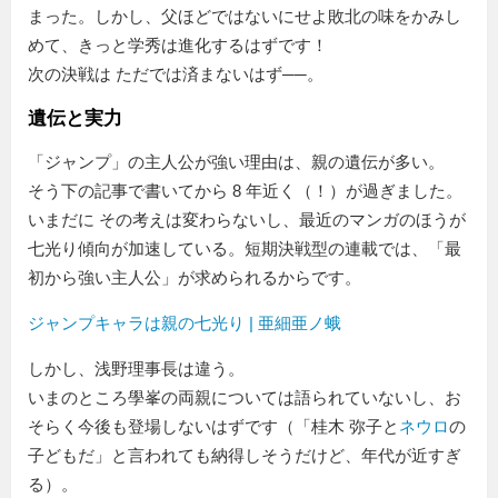
まった。しかし、父ほどではないにせよ敗北の味をかみし
めて、きっと学秀は進化するはずです！
次の決戦は ただでは済まないはず──。
遺伝と実力
「ジャンプ」の主人公が強い理由は、親の遺伝が多い。
そう下の記事で書いてから 8 年近く（！）が過ぎました。
いまだに その考えは変わらないし、最近のマンガのほうが
七光り傾向が加速している。短期決戦型の連載では、「最
初から強い主人公」が求められるからです。
ジャンプキャラは親の七光り | 亜細亜ノ蛾
しかし、浅野理事長は違う。
いまのところ學峯の両親については語られていないし、お
そらく今後も登場しないはずです（「桂木 弥子と
ネウロ
の
子どもだ」と言われても納得しそうだけど、年代が近すぎ
る）。