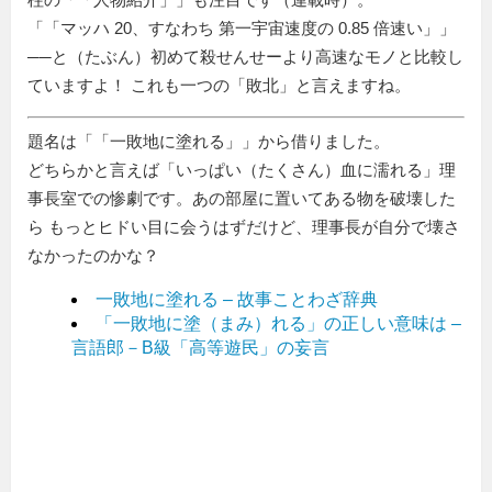
「
マッハ 20、すなわち 第一宇宙速度の 0.85 倍速い
」
──と（たぶん）初めて殺せんせーより高速なモノと比較し
ていますよ！ これも一つの「敗北」と言えますね。
題名は「
一敗地に塗れる
」から借りました。
どちらかと言えば「いっぱい（たくさん）血に濡れる」理
事長室での惨劇です。あの部屋に置いてある物を破壊した
ら もっとヒドい目に会うはずだけど、理事長が自分で壊さ
なかったのかな？
一敗地に塗れる – 故事ことわざ辞典
「一敗地に塗（まみ）れる」の正しい意味は –
言語郎－B級「高等遊民」の妄言