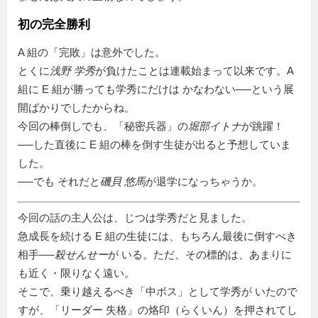
初の完全勝利
A 組の
完敗
は意外でした。
とくに
浅野 学秀
が負けたことは連載始まって以来です。A
組に E 組が勝っても学秀にだけは かなわない──という展
開ばかりでしたからね。
今回の棒倒しでも、
秘密兵器
の
堀部イトナ
が跳躍！
──した直後に E 組の棒を倒す生徒が出ると予想していま
した。
──でも それだと
磯貝 悠馬
が退学になっちゃうか。
今回の話の主人公は、じつは学秀だと見ました。
急成長を続ける E 組の生徒には、もちろん最後に倒すべき
相手──
殺せんせー
が いる。ただ、その標的は、あまりに
も近く・限りなく遠い。
そこで、乗り越えるべき「中ボス」として学秀が いたので
すが、
リーダー 失格
の烙印（らくいん）を押されてし