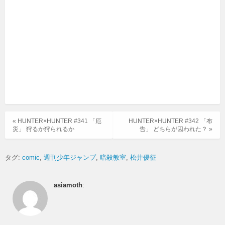
« HUNTER×HUNTER #341 「厄
HUNTER×HUNTER #342 「布
災」 狩るか狩られるか
告」 どちらが囚われた？ »
タグ:
comic
週刊少年ジャンプ
暗殺教室
松井優征
asiamoth
: