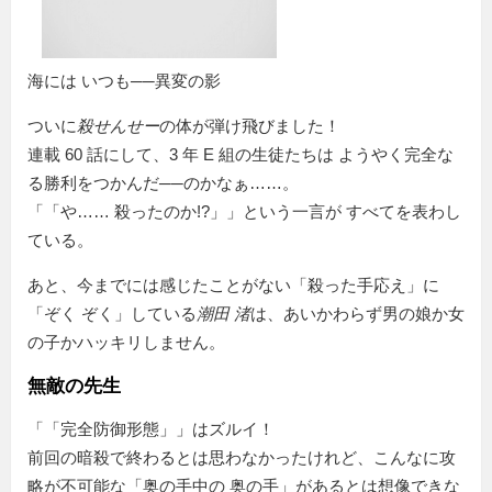
海には いつも──異変の影
ついに
殺せんせー
の体が弾け飛びました！
連載 60 話にして、3 年 E 組の生徒たちは ようやく完全な
る勝利をつかんだ──のかなぁ……。
「
や…… 殺ったのか!?
」という一言が すべてを表わし
ている。
あと、今までには感じたことがない「殺った手応え」に
ぞく ぞく
している
潮田 渚
は、あいかわらず男の娘か女
の子かハッキリしません。
無敵の先生
「
完全防御形態
」はズルイ！
前回の暗殺で終わるとは思わなかったけれど、こんなに攻
略が不可能な
奥の手中の 奥の手
があるとは想像できな