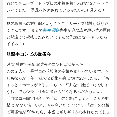
冒頭でチューブ・トップ状の水着を着た
岡野ひなた
もセク
シィでした！ 手足を拘束されているみたいにも見える！
夏の島国への旅行編ということで、サービス精神が盛りだ
くさんです！ まるで
松井 優征
先生が
冬に出す薄い本
の原稿
と間違えて掲載したみたい（そんな予定は な──あったら
イイネ！）。
狙撃手コンビの反省会
速水 凛香
と
千葉 龍之介
のコンビは渋かった！
この 2 人が一番プロの暗殺者の空気をまとっています。も
しも彼らが 3 年 E 組で暗殺術を身につけなかったら、「ち
ょっとスポーツが上手」くらいの平凡な生徒だったでしょ
うね。でも今後、社会に出たらどうなるんだろう……。
「自律思考固定砲台」の「律」の分析に よると、2 人の射
撃は かなり惜しいところを突いたようです。「律」の分析
で可能性が 50% なら、本当にギリギリかわされたのでしょ