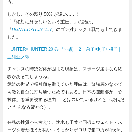
う。
しかし、その残り 50% が遠い……！
「
絶対に外せないという重圧
」の話は、
『
HUNTER×HUNTER
』のゴン対ナックル戦でも出てきま
した。
HUNTER×HUNTER 20 巻 「弱点」 2 – 弟子×利子×相子 |
亜細亜ノ蛾
チャンスの時ほど体が固まる現象は、スポーツ選手なら経
験があるでしょうね。
武道の世界で精神面を鍛えていた理由は、緊張感のなかで
も敵と自分に打ち勝つためでもある。日本の運動部が「心
技体」を重要視する理由──とはズレているけれど（現代だ
と たんなる縦社会）。
任務の性質から考えて、速水も千葉と同様にウェット・ス
ーツを着たほうが良い（うっかりポロリで集中力がそがれ