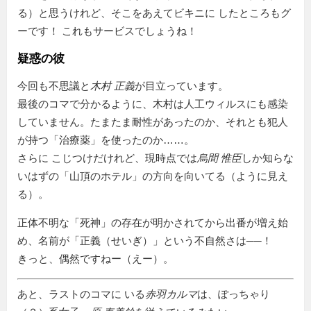
る）と思うけれど、そこをあえてビキニに したところもグ
ーです！ これもサービスでしょうね！
疑惑の彼
今回も不思議と
木村 正義
が目立っています。
最後のコマで分かるように、木村は人工ウィルスにも感染
していません。たまたま耐性があったのか、それとも犯人
が持つ
治療薬
を使ったのか……。
さらに こじつけだけれど、現時点では
烏間 惟臣
しか知らな
いはずの「山頂のホテル」の方向を向いてる（ように見え
る）。
正体不明な「死神」の存在が明かされてから出番が増え始
め、名前が「正義（せいぎ）」という不自然さは──！
きっと、偶然ですねー（えー）。
あと、ラストのコマに いる
赤羽カルマ
は、ぽっちゃり