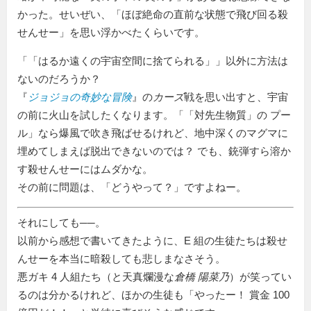
かった。せいぜい、「ほぼ絶命の直前な状態で飛び回る殺
せんせー」を思い浮かべたくらいです。
「
はるか遠くの宇宙空間に捨てられる
」以外に方法は
ないのだろうか？
『
ジョジョの奇妙な冒険
』の
カーズ
戦を思い出すと、宇宙
の前に火山を試したくなります。「
対先生物質
の プー
ル」なら爆風で吹き飛ばせるけれど、地中深くのマグマに
埋めてしまえば脱出できないのでは？ でも、銃弾すら溶か
す殺せんせーにはムダかな。
その前に問題は、「どうやって？」ですよねー。
それにしても──。
以前から感想で書いてきたように、E 組の生徒たちは殺せ
んせーを本当に暗殺しても悲しまなさそう。
悪ガキ 4 人組たち（と天真爛漫な
倉橋 陽菜乃
）が笑ってい
るのは分かるけれど、ほかの生徒も「やったー！ 賞金 100