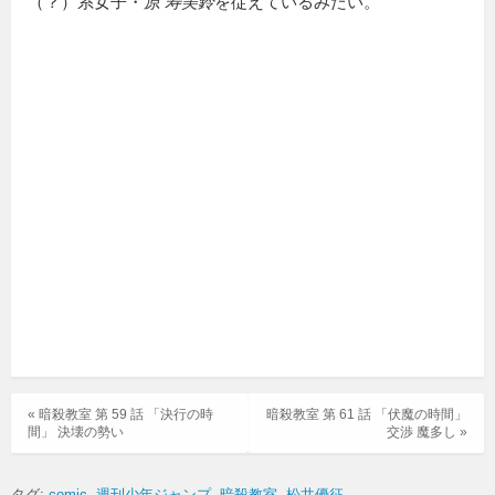
（？）系女子・
原 寿美鈴
を従えているみたい。
« 暗殺教室 第 59 話 「決行の時
暗殺教室 第 61 話 「伏魔の時間」
間」 決壊の勢い
交渉 魔多し »
タグ:
comic
週刊少年ジャンプ
暗殺教室
松井優征