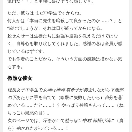
億円だ！！」と単純に喜びそうな感じです。
ただ、彼らは まだ中学生ですからね。
何人かは「本当に先生を暗殺して良かったのか……？」と
悩むでしょうが、それは日が経ってからになる。
殺せんせーは生徒たちに勉強や運動を教えるだけではな
く、自尊心を取り戻してくれました。感謝の念は全員が感
じているはずです。
でも作者のことだから、そういう方面の感動は描かない気
もする。
微熱な彼女
現役女子中学生
で
女神
な
神崎 有希子
が
赤面
しながら
下腹部
の下
あたりに手を当てて（暗殺に失敗したから）
自
分を
慰
めている……だと……！？ やっぱり神崎さんって……（ね
ちっこい疑惑の目）。
次のページでは、
汗をかいて熱っぽい
中村 莉桜
が
渚
に（肩
を）
抱かれたがっている
……！