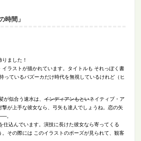
登校の時間」
飾りました！
・イラストが描かれています。タイトルも それっぽく書
の持っているバズーカだけ時代を無視しているけれど（ヒ
茶髪が似合う速水は、
インディアンもとい
ネイティブ・ア
射撃が上手な彼女なら、弓矢も達人でしょうね。恋の矢
──。
銃を仕込んでいます。演技に長けた彼女なら寄ってくる
う。その際には このイラストのポーズが見られて、観客