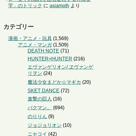
字」のトリック
に
asiamoth
より
カテゴリー
漫画・アニメ・玩具
(1,569)
アニメ・マンガ
(1,509)
DEATH NOTE
(71)
HUNTER×HUNTER
(216)
エヴァンゲリオン/ ヱヴァンゲ
リヲン
(24)
魔法少女まどか☆マギカ
(20)
SKET DANCE
(72)
進撃の巨人
(16)
バクマン。
(694)
のりりん
(9)
ジョジョリオン
(10)
ニセコイ
(42)