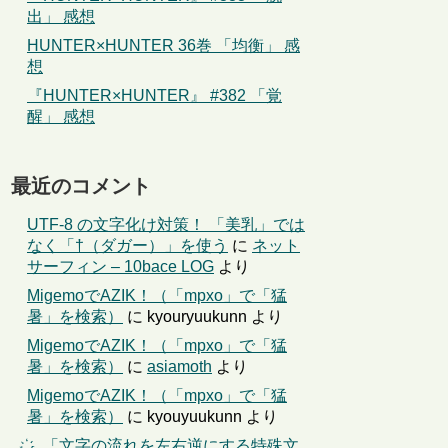
出」 感想
HUNTER×HUNTER 36巻 「均衡」 感
想
『HUNTER×HUNTER』 #382 「覚
醒」 感想
最近のコメント
UTF-8 の文字化け対策！ 「美乳」では
なく「†（ダガー）」を使う
に
ネット
サーフィン – 10bace LOG
より
MigemoでAZIK！（「mpxo」で「猛
暑」を検索）
に
kyouryuukunn
より
MigemoでAZIK！（「mpxo」で「猛
暑」を検索）
に
asiamoth
より
MigemoでAZIK！（「mpxo」で「猛
暑」を検索）
に
kyouyuukunn
より
҉←「文字の流れを左右逆にする特殊文