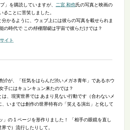
ンプ」を購読していますが、
二宮 和也
氏の写真と映画の
いる
ことに苦笑しました。
と分かるように、ウェブ上には彼らの写真を載せられま
能の時代で この
特権階級
は宇宙で彼らだけでは？
サイト
創介
が、「狂気をはらんだ渋いメガネ青年」であるホウ
フ女子にはキュンキュン来たのでは？
とは、現実世界では あまり見ない行動です（合わないメ
に、いまでは創作の世界特有の「笑える演出」と化して
」の 1 ページを形作りました！ 「相手の眼鏡を直し
の世界で）流行したりして。