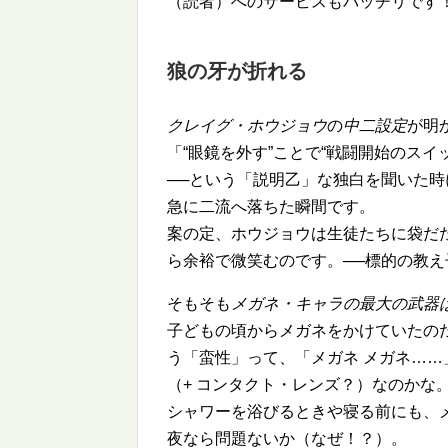
（読者）へのサービスもバッチリです
狼の牙が折れる
クレイグ・ホウジョウ
の
中二設定
が明
「
眼鏡を外す
ことで
戦闘開始のスイ
──という「説明乙」な独白を聞いた
急に二流へ落ちた瞬間です。
案の定、ホウジョウは生徒たちに袋だ
ら余裕で微笑むのです。──標的の教
そもそも
メガネ・キャラの最大の武器
子どもの頃からメガネをかけていたの
う「蛮性」って、「メガネ メガネ…
（+ コンタクト・レンズ？）なのかな
シャワーを浴びるときや寝る前にも、メ
夜なら問題ないか（なぜ！？）。