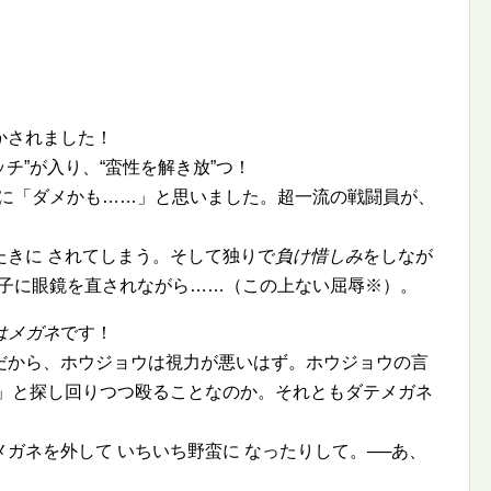
！
かされました！
ッチ
が入り、
蛮性を解き放
つ！
時に「ダメかも……」と思いました。超一流の戦闘員が、
たきに されてしまう。そして独りで
負け惜しみ
をしなが
え子に眼鏡を直されながら……（この上ない屈辱※）。
はメガネ
です！
だから、ホウジョウは視力が悪いはず。ホウジョウの言
…」と探し回りつつ殴ることなのか。それともダテメガネ
。
ガネを外して いちいち野蛮に なったりして。──あ、