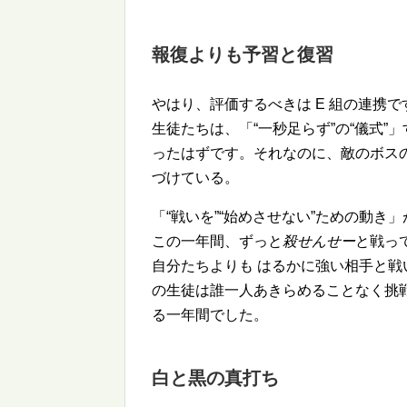
報復よりも予習と復習
やはり、評価するべきは E 組の連携で
生徒たちは、「
一秒足らず
の
儀式
」
ったはずです。それなのに、敵のボス
づけている。
「
戦いを
始めさせない
ための動き」
この一年間、ずっと
殺せんせー
と戦っ
自分たちよりも はるかに強い相手と戦
の生徒は誰一人あきらめることなく挑
る一年間でした。
白と黒の真打ち