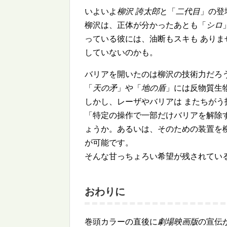
いよいよ
柳沢 誇太郎
と「
二代目
」の登
柳沢は、正体が分かったあとも「
シロ
っている彼には、油断もスキも あり
していないのかも。
バリアを開いたのは柳沢の技術力だろ
「
天の矛
」や「
地の盾
」には反物質生
しかし、レーザやバリアは またちがう
「特定の操作で一部だけバリアを解除
ょうか。あるいは、そのための装置を
が可能です。
そんな甘っちょろい希望が残されてい
おわりに
巻頭カラーの直後に
劇場映画版
の宣伝