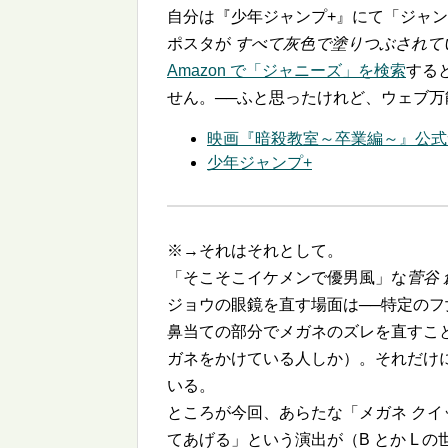
自分は『少年ジャンプ+』にて「ジャ
ポスタが
すべて灰色で塗りつぶされて
Amazon で「ジャニーズ」を検索
する
せん。──ふと思ったけれど、ウェブ万
映画『暗殺教室～卒業編～』公式
少年ジャンプ+
※→それはそれとして。
「そこそこイケメンで優男風」な
菅谷 
ジョウの眼鏡を直す場面は──特定の
鼻当ての部分でメガネのズレを直すこ
ガネをかけている人しか）。それだけ
いる。
ところが今回、あらたな「メガネ クイッ
てあげる」という演出が（B とか L 