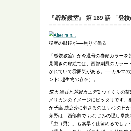
『
暗殺教室
』 第 169 話 「
猛者の眼鏡が──焦りで曇る
『
暗殺教室
』が今週号の巻頭カラーを
見開きの扉絵では、西部劇風のカラー
かれていて雰囲気がある。──カルマ
ント: 超生物の存在）。
速水 凛香
と
茅野カエデ
2 つくくりの
メリカンのイメージにピッタリです。
が
千葉 龍之介
に刺さるのは いつの日か
茅野は、西部劇で おなじみの隠し拳
「虫（男）」も素早く仕留めるでしょ