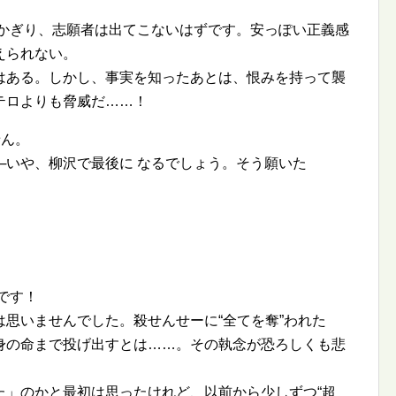
 かぎり、志願者は出てこないはずです。安っぽい正義感
えられない。
はある。しかし、事実を知ったあとは、恨みを持って襲
テロよりも脅威だ……！
せん。
─いや、柳沢で最後に なるでしょう。そう願いた
です！
は思いませんでした。殺せんせーに
全てを奪
われた
身の命まで投げ出すとは……。その執念が恐ろしくも悲
た」のかと最初は思ったけれど、以前から少しずつ
超