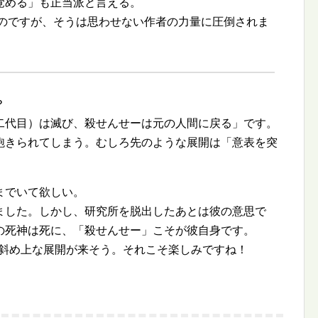
覚める」も正当派と言える。
なのですが、そうは思わせない作者の力量に圧倒されま
？
二代目）は滅び、殺せんせーは元の人間に戻る」です。
飽きられてしまう。むしろ先のような展開は「意表を突
までいて欲しい。
ました。しかし、研究所を脱出したあとは彼の意思で
の死神は死に、「殺せんせー」こそが彼自身です。
と斜め上な展開が来そう。それこそ楽しみですね！