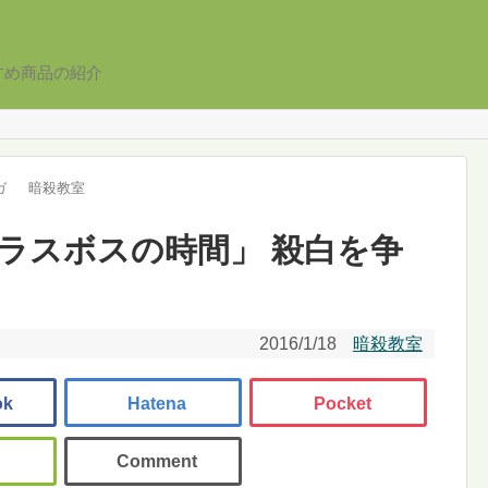
すめ商品の紹介
ガ
暗殺教室
 「ラスボスの時間」 殺白を争
2016/1/18
暗殺教室