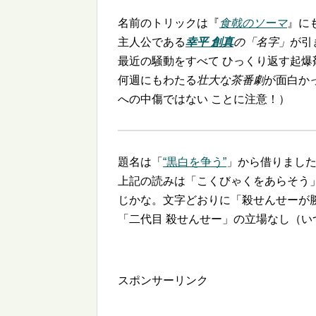
名前のトリックは『
食戟のソーマ
』に
主人公である
幸平 創真
の「名字」
が引
最近の騒動をすべて ひっくり返す起爆
何週にもわたる
壮大な茶番劇
が面白か
への中傷ではない ことに注意！）
題名は「
黒白を争う
」から借りまし
上記の読みは「こくびゃくをあらそう
じかな。文字どおりに「殺せんせーが
「二代目 殺せんせー」の立場なし（い
スポンサーリンク