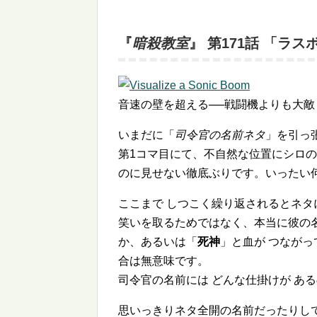
『
暗殺教室
』 第171話 「ラ
音速の壁を超える──戦闘機よりも大敵
いまだに「
司令官の名前ネタ
」を引っ
第1コマ目にて、不自然な位置にシロ
のに見せない徹底ぶりです。いったい
ここまで しつこく繰り返されるとネタ
笑いを取るためではなく、本当に彼の
か、あるいは「
死神
」と血が つなが
合は無意味です。
司令官の名前には どんな仕掛けが あ
思いっきりネタ全開の名前だったりし