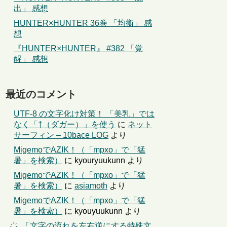
出」 感想
HUNTER×HUNTER 36巻 「均衡」 感
想
『HUNTER×HUNTER』 #382 「覚
醒」 感想
最近のコメント
UTF-8 の文字化け対策！ 「美乳」では
なく「†（ダガー）」を使う
に
ネット
サーフィン – 10bace LOG
より
MigemoでAZIK！（「mpxo」で「猛
暑」を検索）
に
kyouryuukunn
より
MigemoでAZIK！（「mpxo」で「猛
暑」を検索）
に
asiamoth
より
MigemoでAZIK！（「mpxo」で「猛
暑」を検索）
に
kyouyuukunn
より
҉←「文字の流れを左右逆にする特殊文