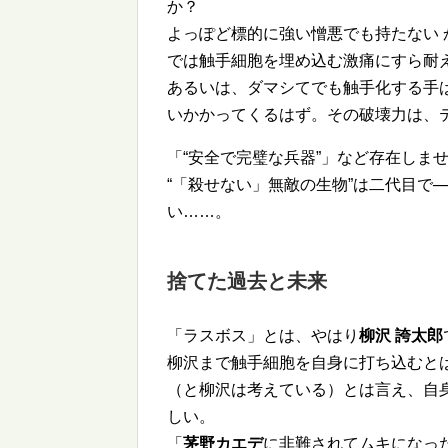
か？
よっぽど標的に強い憎悪でも持たない
では触手細胞を埋め込む激痛にすら耐
あるいは、ダマシてでも触手化する手
いかかってくるはず。その破壊力は、
「
安全で完璧な兵器
」など存在しま
「殺せない」無敵の生物
は二代目で─
い……。
捨てた過去と未来
「ラスボス」とは、やはり
柳沢 誇太郎
柳沢まで触手細胞を自身に打ち込むと
（と柳沢は考えている）とは言え、自
しい。
「
茅野カエデ
に非難されてムキになっ