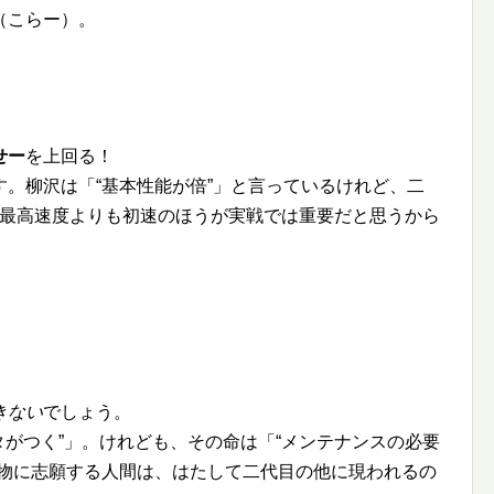
（こらー）。
せー
を上回る！
す。柳沢は「
基本性能が倍
」と言っているけれど、二
。最高速度よりも初速のほうが実戦では重要だと思うから
きない
でしょう。
タがつく
」。けれども、その命は「
メンテナンスの必要
物に志願する人間は、はたして二代目の他に現われるの