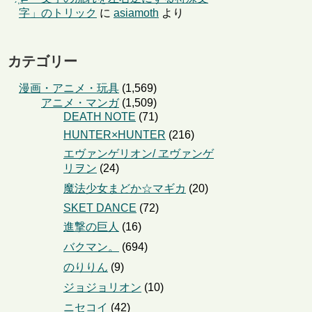
字」のトリック
に
asiamoth
より
カテゴリー
漫画・アニメ・玩具
(1,569)
アニメ・マンガ
(1,509)
DEATH NOTE
(71)
HUNTER×HUNTER
(216)
エヴァンゲリオン/ ヱヴァンゲ
リヲン
(24)
魔法少女まどか☆マギカ
(20)
SKET DANCE
(72)
進撃の巨人
(16)
バクマン。
(694)
のりりん
(9)
ジョジョリオン
(10)
ニセコイ
(42)