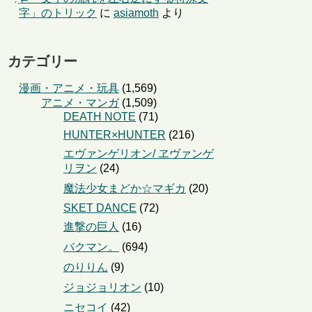
字」のトリック
に
asiamoth
より
カテゴリー
漫画・アニメ・玩具
(1,569)
アニメ・マンガ
(1,509)
DEATH NOTE
(71)
HUNTER×HUNTER
(216)
エヴァンゲリオン/ ヱヴァンゲ
リヲン
(24)
魔法少女まどか☆マギカ
(20)
SKET DANCE
(72)
進撃の巨人
(16)
バクマン。
(694)
のりりん
(9)
ジョジョリオン
(10)
ニセコイ
(42)