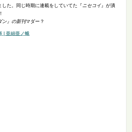
ました。同じ時期に連載をしていてた『
ニセコイ
』が潰
！
ダン
』の新刊
マダー？
事 | 亜細亜ノ蛾