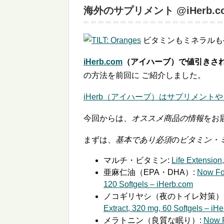
海外のサプリメント @iHerb.c
ビタミンもミネラルも
iHerb.com
（アイハーブ）で値引きされ
の方法を前回に ご紹介しました。
iHerb（アイハーブ）はサプリメントや
今回からは、
オススメ商品の情報
をお
まずは、
基本であり必須
の
ビタミン・
マルチ・ビタミン:
Life Extension
亜麻仁油（EPA・DHA）:
Now Foo
120 Softgels – iHerb.com
ノコギリヤシ（夜のトイレ対策）
Extract, 320 mg, 60 Softgels – iH
メラトニン（良質な眠り）:
Now F