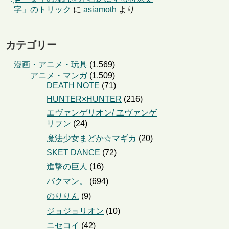
字」のトリック
に
asiamoth
より
カテゴリー
漫画・アニメ・玩具
(1,569)
アニメ・マンガ
(1,509)
DEATH NOTE
(71)
HUNTER×HUNTER
(216)
エヴァンゲリオン/ ヱヴァンゲ
リヲン
(24)
魔法少女まどか☆マギカ
(20)
SKET DANCE
(72)
進撃の巨人
(16)
バクマン。
(694)
のりりん
(9)
ジョジョリオン
(10)
ニセコイ
(42)