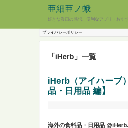
亜細亜ノ蛾
好きな漫画の感想、便利なアプリ・おす
プライバシーポリシー
「
iHerb
」
一覧
iHerb（アイハー
品・日用品 編】
海外の食料品・日用品 @iHerb.