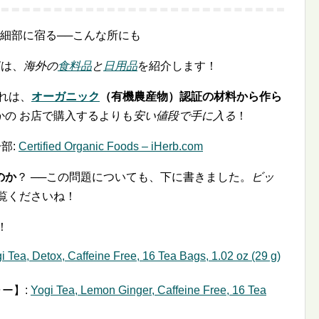
細部に宿る──こんな所にも
目
は、
海外の
食料品
と
日用品
を紹介します！
それは、
オーガニック
（有機農産物）認証の材料から作ら
かの お店で購入するよりも
安い値段で手に入る
！
部:
Certified Organic Foods – iHerb.com
のか
？ ──この問題についても、下に書きました。
ビッ
覧くださいね！
！
i Tea, Detox, Caffeine Free, 16 Tea Bags, 1.02 oz (29 g)
ー】:
Yogi Tea, Lemon Ginger, Caffeine Free, 16 Tea