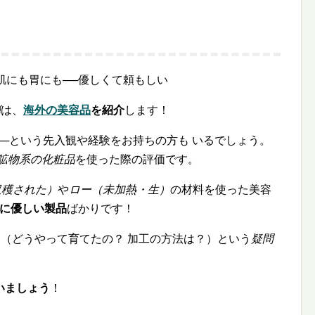
肌にも胃にも──優しくて頼もしい
弾
は、
海外の美容品
を紹介
します！
──という先入観や経験をお持ちの方も いるでしょう。
鉱物系の化粧品
を使った際の評価です。
収穫された）
や
ロー（未加熱・生）
の材料を使った美容
に優しい製品
ばかりです！
」（どうやって育てたの？ 加工の方法は？）という
疑問
いましょう
！