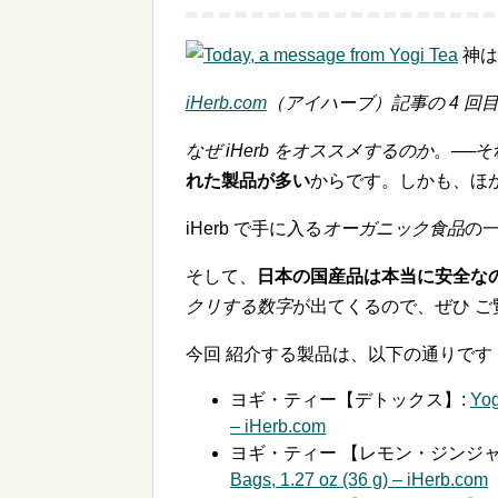
神は
iHerb.com
（アイハーブ）記事の 4 回
なぜ iHerb をオススメするのか
。──
れた製品が多い
からです。しかも、ほ
iHerb で手に入る
オーガニック食品
の一
そして、
日本の国産品は本当に安全な
クリする数字
が出てくるので、ぜひ ご
今回 紹介する製品は、以下の通りです
ヨギ・ティー【デトックス】:
Yog
– iHerb.com
ヨギ・ティー 【レモン・ジンジャ
Bags, 1.27 oz (36 g) – iHerb.com