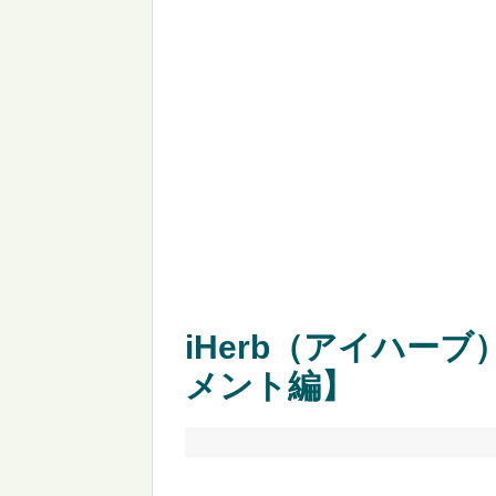
iHerb（アイハー
メント編】