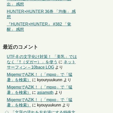
出」 感想
HUNTER×HUNTER 36巻 「均衡」 感
想
『HUNTER×HUNTER』 #382 「覚
醒」 感想
最近のコメント
UTF-8 の文字化け対策！ 「美乳」では
なく「†（ダガー）」を使う
に
ネット
サーフィン – 10bace LOG
より
MigemoでAZIK！（「mpxo」で「猛
暑」を検索）
に
kyouryuukunn
より
MigemoでAZIK！（「mpxo」で「猛
暑」を検索）
に
asiamoth
より
MigemoでAZIK！（「mpxo」で「猛
暑」を検索）
に
kyouyuukunn
より
҉←「文字の流れを左右逆にする特殊文