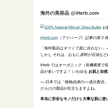
海外の美容品 @iHerb.com
お
iHerb.com
（アイハーブ）記事の第 3 
「海外製品は
キツくて肌に合わない
」
しかし それは、おもに
原料が石油など
iHerb では
オーガニック（有機農業で
品が多いですよ！ いわゆる
お肌と自然
──日本では「植物
由来
の○○成分
配合
だらけの製品
が目立ちますよね。
本当に安全なモノだけ
を
大事な肌に使