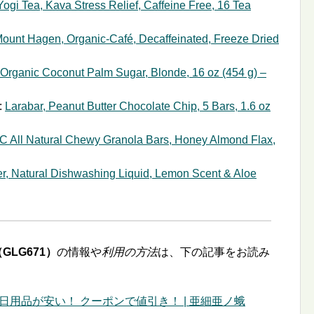
Yogi Tea, Kava Stress Relief, Caffeine Free, 16 Tea
ount Hagen, Organic-Café, Decaffeinated, Freeze Dried
 Organic Coconut Palm Sugar, Blonde, 16 oz (454 g) –
:
Larabar, Peanut Butter Chocolate Chip, 5 Bars, 1.6 oz
C All Natural Chewy Granola Bars, Honey Almond Flax,
r, Natural Dishwashing Liquid, Lemon Scent & Aloe
GLG671）
の情報や
利用の方法
は、下の記事をお読み
日用品が安い！ クーポンで値引き！ | 亜細亜ノ蛾