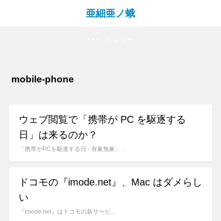
亜細亜ノ蛾
メニュー
mobile-phone
ウェブ閲覧で「携帯が PC を駆逐する
日」は来るのか？
「携帯がPCを駆逐する日 - 有象無象」…
ドコモの『imode.net』、Mac はダメらし
い
『imode.net』はドコモの新サービ…