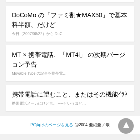
DoCoMo の「ファミ割★MAX50」で基本
料半額、だけど
今日（2007/08/22）から DoC…
MT × 携帯電話、「MT4i」 の次期バージ
ョン予告
Movable Type の記事を携帯電…
携帯電話に望むこと、またはその機能ｲﾗﾈ
携帯電話メーカにひと言。 ──というほど…
PC向けのページを見る
Ⓒ2004 亜細亜ノ蛾