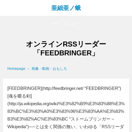
亜細亜ノ蛾
メニュー
オンラインRSSリーダー
「FEEDBRINGER」
Homepage
画像・動画・おもしろ
[FEEDBRINGER](http://feedbringer.net/ “FEEDBRINGER”)
[魂を啜る剣]
(http://ja.wikipedia.org/wiki/%E3%82%B9%E3%83%88%E3%
83%BC%E3%83%A0%E3%83%96%E3%83%AA%E3%83%
B3%E3%82%AC%E3%83%BC “ストームブリンガー –
Wikipedia”)──とは全く関係の無い、いわゆる「RSSリーダ