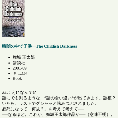
暗闇の中で子供―The Childish Darkness
舞城 王太郎
講談社
2001-09
￥ 1,334
Book
#### え!? なんで!?
誰にでも判るような、*話の食い違い*が出てきます。誤植？
いたら、ラストでグシャッと踏みつぶされました。
必死になって「何故？」を考えて考えて──
──なるほど。これが、舞城王太郎作品か──（意味不明）。