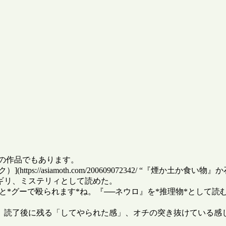
せの作品でもあります。
s://asiamoth.com/200609072342/ “『煙か土か
ギリ、ミステリィとして読めた。
と*グーで殴られます*ね。『──ネウロ』を*推理物*として読
、読了後に残る「してやられた感」、オチの突き抜けている感