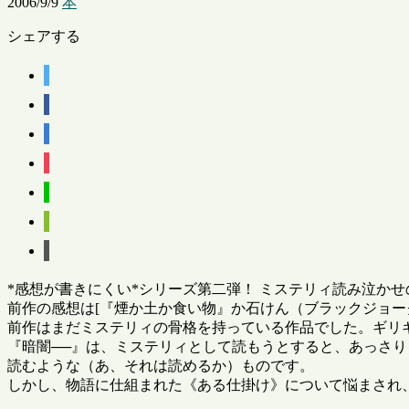
2006/9/9
本
シェアする
*感想が書きにくい*シリーズ第二弾！ ミステリィ読み泣か
前作の感想は[『煙か土か食い物』か石けん（ブラックジョーク）](http
前作はまだミステリィの骨格を持っている作品でした。ギリ
『暗闇──』は、ミステリィとして読もうとすると、あっさり
読むような（あ、それは読めるか）ものです。
しかし、物語に仕組まれた《ある仕掛け》について悩まされ