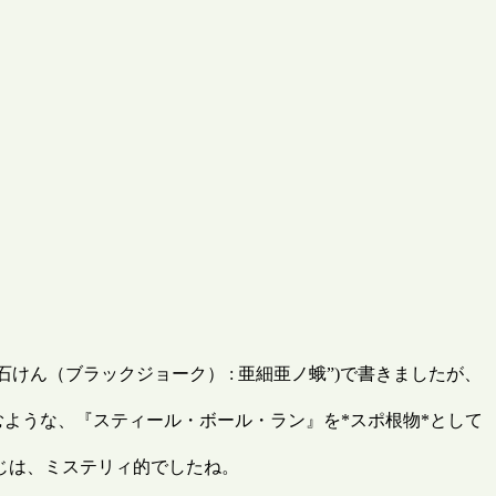
食い物』か石けん（ブラックジョーク） : 亜細亜ノ蛾”)で書きましたが、
むような、『スティール・ボール・ラン』を*スポ根物*として
じは、ミステリィ的でしたね。