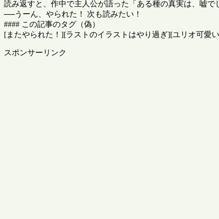
読み返すと、作中で主人公が語った「ある種の真実は、嘘で
──うーん、やられた！ 次も読みたい！
#### この記事のタグ（偽）
[またやられた！][ラストのイラストはやり過ぎ][ユリオ可愛いよ
スポンサーリンク