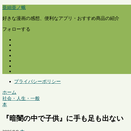
亜細亜ノ蛾
好きな漫画の感想、便利なアプリ・おすすめ商品の紹介
フォローする
プライバシーポリシー
ホーム
社会・人生・一般
本
『暗闇の中で子供』に手も足も出ない