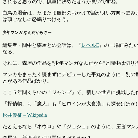
されると思うので、慎重に決めたほうが良いですね。
白鳥の場合は、たまたま服部のおかげで話が良い方向へ進みま
は頭ごなしに怒鳴りつけそう。
少年マンガ なんだからさー
編集者・間中と森屋との会話は、『
レベルE
』の一場面みた
なる。
それに、森屋の作品を
少年マンガなんだから
と間中は切り
マンガをまったく読まずにデビューした平丸のように、別の
とがある作品ばかり。
ここ 5 年間くらいの「ジャンプ」で、新しい世界に挑戦し
「探偵物」も「魔人」も「ヒロインが大食漢」も探せばほか
松井優征 – Wikipedia
たとえるなら『ネウロ』や『ジョジョ』のように、
王道マン
森屋は、新境地を切り開けるだろうか？