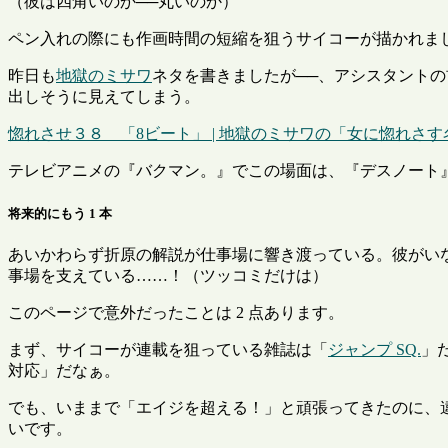
（彼は四角いのか──丸いのか）
ペン入れの際にも作画時間の短縮を狙うサイコーが描かれま
昨日も
地獄のミサワ
ネタを書きましたが──、アシスタントの
出しそうに見えてしまう。
惚れさせ３８ 「8ビート」 | 地獄のミサワの「女に惚れさ
テレビアニメの『バクマン。』でこの場面は、『デスノート
将来的にもう 1 本
あいかわらず折原の解説が仕事場に響き渡っている。彼がい
事場を支えている……！（ツッコミだけは）
このページで意外だったことは 2 点あります。
まず、サイコーが連載を狙っている雑誌は「
ジャンプ SQ.
」
対応」だなぁ。
でも、いままで「エイジを超える！」と頑張ってきたのに、
いです。