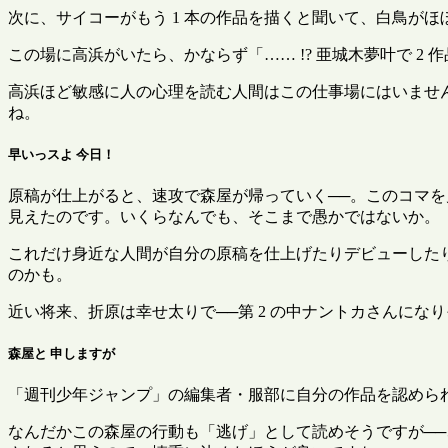
次に、サイコーがもう 1 本の作品を描くと聞いて、白鳥が
この場に高浜がいたら、かならず「…… !? 亜城木夢叶で 
高浜ほど敏感に人の心理を読む人間はこの仕事場にはいませ
ね。
早いっスよ 今日！
原稿が仕上がると、速攻で森屋が帰っていく──。このコマ
見えたのです。いくらなんでも、そこまで愚かではないか。
これだけ身近な人間が自分の原稿を仕上げたりデビューした
のかも。
近い将来、折原は幸せ太りで──第 2 の中ナントカさんにな
森屋と 申しますが
「週刊少年ジャンプ」の編集者・服部に自分の作品を認めら
なんだかこの森屋の行動も「逃げ」として読めそうですが─