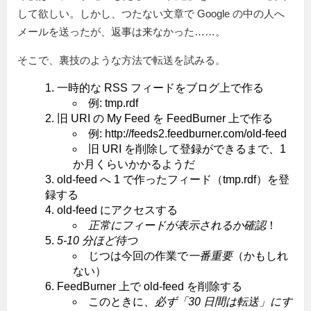
して欲しい。しかし、つたない文章で Google の中の人へ
メールを送ったが、返事は来なかった……。
そこで、裏技のような方法で転送を試みる。
一時的な RSS フィードをブログ上で作る
例: tmp.rdf
旧 URI の My Feed を FeedBurner 上で作る
例: http://feeds2.feedburner.com/old-feed
旧 URI を削除して登録ができるまで、1
か月くらいかかるようだ
old-feed へ 1 で作ったフィード（tmp.rdf）を登
録する
old-feed にアクセスする
正常にフィードが表示されるか確認
！
5-10 分ほど待つ
じつは今回の作業で
一番重要
（かもしれ
ない）
FeedBurner 上で old-feed を削除する
このときに、
必ず「30 日間は転送」にす