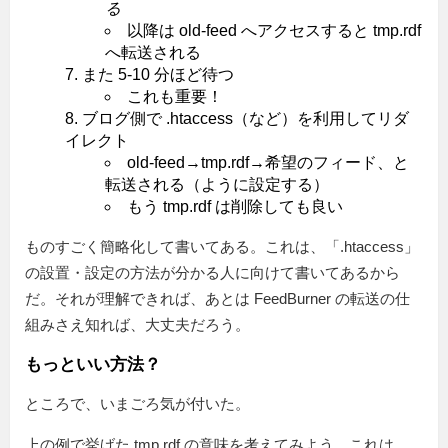
る
以降は old-feed へアクセスすると tmp.rdf
へ転送される
また 5-10 分ほど待つ
これも重要！
ブログ側で .htaccess（など）を利用してリダ
イレクト
old-feed→tmp.rdf→希望のフィード、と
転送される（ように設定する）
もう tmp.rdf は削除しても良い
ものすごく簡略化して書いてある。これは、「.htaccess」
の設置・設定の方法が分かる人に向けて書いてあるから
だ。それが理解できれば、あとは FeedBurner の転送の仕
組みさえ知れば、大丈夫だろう。
もっといい方法？
ところで、いまごろ気が付いた。
上の例で挙げた tmp.rdf の意味を考えてみよう。これは、