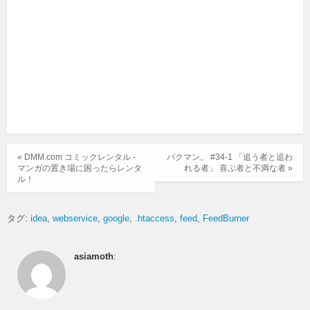
« DMM.com コミックレンタル -
バクマン。 #34-1 「追う者と追わ
マンガの置き場に困ったらレンタ
れる者」 喜ぶ者と不満な者 »
ル！
タグ:
idea
webservice
google
.htaccess
feed
FeedBurner
asiamoth
: