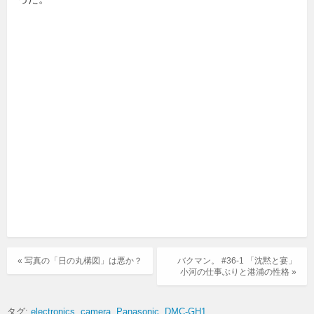
« 写真の「日の丸構図」は悪か？
バクマン。 #36-1 「沈黙と宴」
小河の仕事ぶりと港浦の性格 »
タグ:
electronics
camera
Panasonic
DMC-GH1