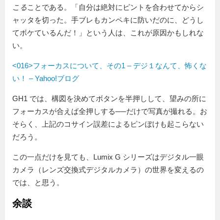
こる
ことである。「自分は絶対にピントを合わせてからシ
ャッタを切った。手ブレもカンペキに防いだのに、どうし
てボケているんだ！」という人は、これが原因かもしれな
い。
<016>フォーカスについて、その1 – デジ１なんて、怖くな
い！ – Yahoo!ブログ
GH1 では、構図を決めてボタンを半押しして、望みの所に
フォーカスが合えば全押しする──だけで写真が撮れる。お
そらく、上記のコサイン誤差によるピンぼけも起こらない
だろう。
この一点だけを見ても、Lumix G シリーズはデジタル一眼
カメラ（レンズ交換式デジタルカメラ）の世界を変えるの
では、と思う。
余談