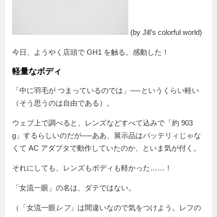
(by Jill’s colorful world)
今日、ようやく店頭で GH1 を触る。感動した！
軽量なボディ
「中に羽毛が つまっているのでは」──というくらい軽い
（そう思うのは自由である）。
ウェブ上で調べると、レンズなどすべて込みで「約 903
g」するらしいのだが──ああ、展示品はバッテリィじゃな
くて AC アダプタで動作していたのか、といま気が付く。
それにしても、レンズもボディも軽かった……！
「女流一眼」の名は、ダテではない。
（「女流一眼
レフ
」は間違いなので気をつけよう。レフの