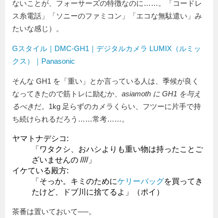
ないことが、フォーサーズの特徴なのに……。「コードレ
ス糸電話」「ソニーのファミコン」「エコな無駄遣い」み
たいな感じ）。
Gスタイル｜DMC-GH1｜デジタルカメラ LUMIX（ルミッ
クス）｜Panasonic
そんな GH1 を「重い」とか言っている人は、季候が良く
なってきたので筋トレに励むか、
asiamoth に GH1 を与え
るべき
だ。1kg 足らずのカメラくらい、フツーに片手で持
ち続けられるだろう……常考……。
ヤマトナデシコ:
「ワタクシ、おハシよりも重い物は持ったことご
ざいませんの
////
」
イケている殿方:
「そっか。キミのために
ケリーバッグ
を買ってき
たけど、ドブ川に捨てるよ」（ポイ）
茶番は置いておいて──。