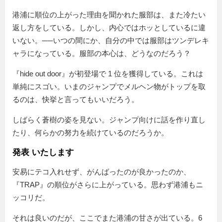
港浦に順位の上がった理由を聞かれた服部は、また冷たい
返し方をしている。しかし、内心ではホッとしているに違
いない。──いつの間にか、自分の中では服部はツンデレキ
ャラになっている。服部の本心は、どうなのだろう？
『hide out door』が初登場で 1 位を獲得している。これは
単純にスゴい。いまのジャンプでメルヘン物がトップを取
るのは、快挙と言ってもいいだろう。
しばらく蒼樹の姿を見ない。ジャンプ向けに話を作り直し
たり、何らかの努力を続けているのだろうか。
発表 いたします
安易にテコ入れせず、がんばったのが良かったのか、
『TRAP』の順位がさらに上がっている。思わず港浦もニ
ッコリだ。
それは良いのだが、ここでまた港浦の甘さが出ている。6