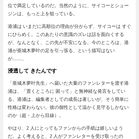
位で満足しているのだ。当然のように、サイコーとシュー
ジンは、もっと上を狙っている。
港浦は いまだに高順位の理由が分からず、サイコーは すぐ
にひらめく。このあたりの意識のズレは話を面白くする
が、なんとなく、この先が不安になる。今のところは、港
浦が亜城木夢叶の足を引っ張る、という描写はない
が……。
浸透して きたんです
「亜城木夢叶先生」へ届いた大量のファンレターを渡す港
浦は、
置くところに 困って
と無神経な発言をしてい
る。港浦は、編集者としての成長は著しいが、そう簡単に
性格は変わらない。彼の個性として温かく見守るしかない
のか（超・上から目線）。
やはり、2 人にとってもファンからの手紙は嬉しいよう
だ。よく考えると、2 人がファンレターを受け取ったの