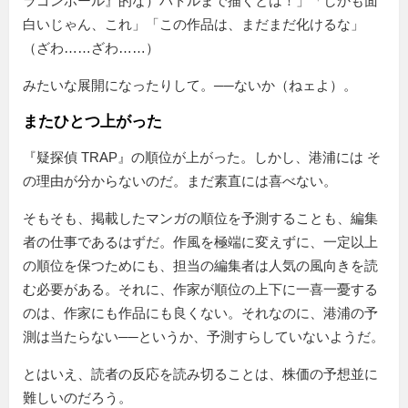
ラゴンボール』的な）バトルまで描くとは！」「しかも面
白いじゃん、これ」「この作品は、まだまだ化けるな」
（ざわ……ざわ……）
みたいな展開になったりして。──ないか（ねェよ）。
またひとつ上がった
『疑探偵 TRAP』の順位が上がった。しかし、港浦には そ
の理由が分からないのだ。まだ素直には喜べない。
そもそも、掲載したマンガの順位を予測することも、編集
者の仕事であるはずだ。作風を極端に変えずに、一定以上
の順位を保つためにも、担当の編集者は人気の風向きを読
む必要がある。それに、作家が順位の上下に一喜一憂する
のは、作家にも作品にも良くない。それなのに、港浦の予
測は当たらない──というか、予測すらしていないようだ。
とはいえ、読者の反応を読み切ることは、株価の予想並に
難しいのだろう。