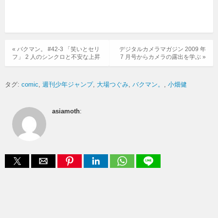
« バクマン。 #42-3 「笑いとセリ
デジタルカメラマガジン 2009 年
フ」 2 人のシンクロと不安な上昇
7 月号からカメラの露出を学ぶ »
タグ:
comic
週刊少年ジャンプ
大場つぐみ
バクマン。
小畑健
asiamoth
: