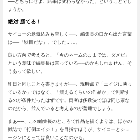
──どちらにせよ、結果は変わらなかった、ということでし
ょうか。
絶対 勝てる！
サイコーの意気込みも空しく──、編集長の口から出た言葉
は──
駄目だな
、でした……。
良い方向で考えると、「今のネームのままでは、ダメだ」
という意味で編集長は言っている──のかもしれません。そ
うあって欲しい。
昨日と同じことを書きますが──、現時点で「エイジに勝っ
ているか」ではなく、「競えるくらいの作品か」で判断す
るのが条件だったはずです。両者は多数決でほぼ同じ票な
のだから、並んでいると考えるのが普通でしょう。
まぁ──、この編集長のところで作品を描くよりは、ほかの
雑誌で「打倒エイジ！」を目指すほうが、サイコーとシュ
ージンにとっては良いことなのかも。