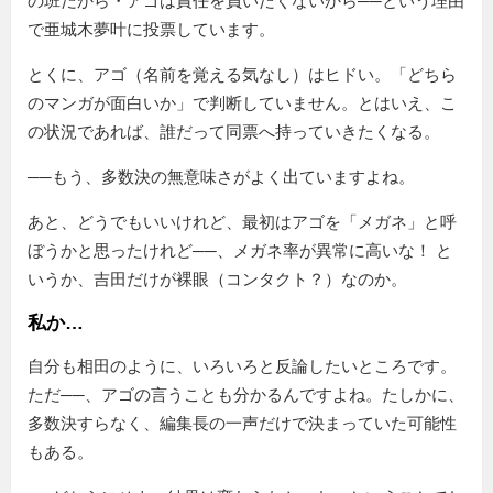
の班だから・アゴは責任を負いたくないから──という理由
で亜城木夢叶に投票しています。
とくに、アゴ（名前を覚える気なし）はヒドい。「どちら
のマンガが面白いか」で判断していません。とはいえ、こ
の状況であれば、誰だって同票へ持っていきたくなる。
──もう、多数決の無意味さがよく出ていますよね。
あと、どうでもいいけれど、最初はアゴを「メガネ」と呼
ぼうかと思ったけれど──、メガネ率が異常に高いな！ と
いうか、吉田だけが裸眼（コンタクト？）なのか。
私か…
自分も相田のように、いろいろと反論したいところです。
ただ──、アゴの言うことも分かるんですよね。たしかに、
多数決すらなく、編集長の一声だけで決まっていた可能性
もある。