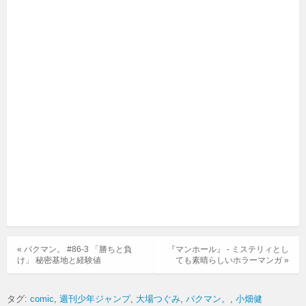
« バクマン。 #86-3 「勝ちと負
『マンホール』 - ミステリィとし
け」 秘密基地と経験値
ても素晴らしいホラーマンガ »
タグ:
comic
週刊少年ジャンプ
大場つぐみ
バクマン。
小畑健