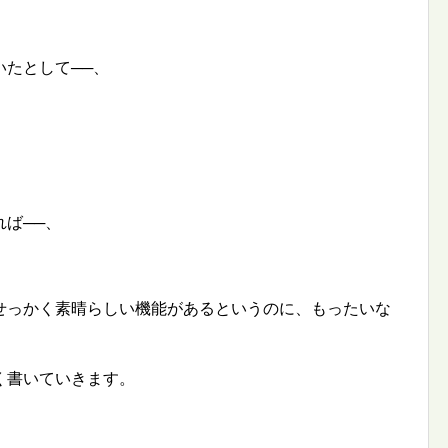
たとして──、
ば──、
せっかく素晴らしい機能があるというのに、もったいな
く書いていきます。