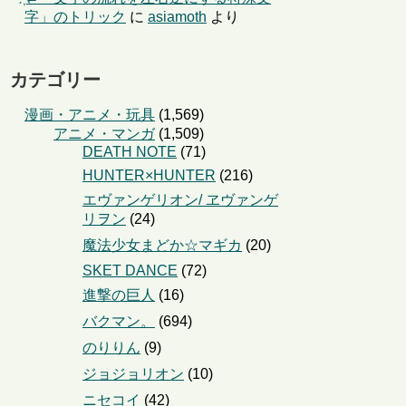
字」のトリック
に
asiamoth
より
カテゴリー
漫画・アニメ・玩具
(1,569)
アニメ・マンガ
(1,509)
DEATH NOTE
(71)
HUNTER×HUNTER
(216)
エヴァンゲリオン/ ヱヴァンゲ
リヲン
(24)
魔法少女まどか☆マギカ
(20)
SKET DANCE
(72)
進撃の巨人
(16)
バクマン。
(694)
のりりん
(9)
ジョジョリオン
(10)
ニセコイ
(42)