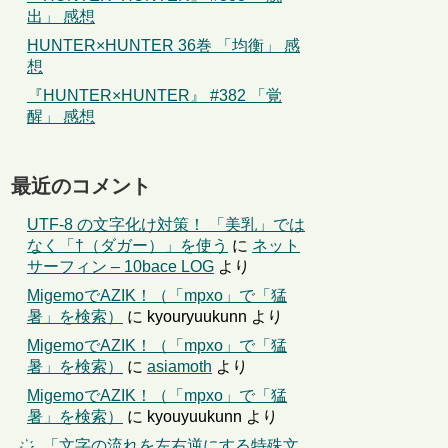
出」 感想
HUNTER×HUNTER 36巻 「均衡」 感
想
『HUNTER×HUNTER』 #382 「覚
醒」 感想
最近のコメント
UTF-8 の文字化け対策！ 「美乳」では
なく「†（ダガー）」を使う
に
ネット
サーフィン – 10bace LOG
より
MigemoでAZIK！（「mpxo」で「猛
暑」を検索）
に
kyouryuukunn
より
MigemoでAZIK！（「mpxo」で「猛
暑」を検索）
に
asiamoth
より
MigemoでAZIK！（「mpxo」で「猛
暑」を検索）
に
kyouyuukunn
より
҉←「文字の流れを左右逆にする特殊文