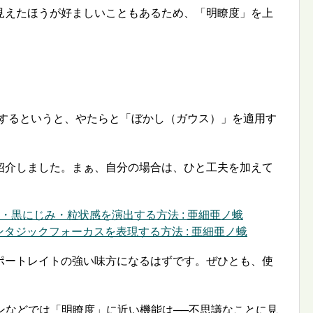
見えたほうが好ましいこともあるため、「明瞭度」を上
 で加工するというと、やたらと「ぼかし（ガウス）」を適用す
紹介しました。まぁ、自分の場合は、ひと工夫を加えて
じみ・黒にじみ・粒状感を演出する方法 : 亜細亜ノ蛾
 のファンタジックフォーカスを表現する方法 : 亜細亜ノ蛾
ポートレイトの強い味方になるはずです。ぜひとも、使
ラグインなどでは「明瞭度」に近い機能は──不思議なことに見