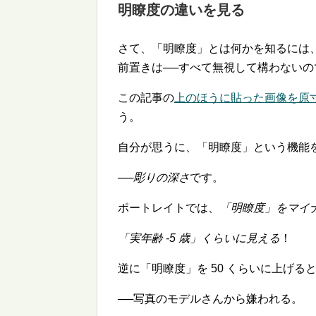
明瞭度の違いを見る
さて、「明瞭度」とは何かを知るには
前置きは──すべて無視して構わないの
この記事の
上のほうに貼った画像を原
う。
自分が思うに、「明瞭度」という機能
──
彫りの深さ
です。
ポートレイトでは、
「明瞭度」をマイナス
「実年齢 -5 歳」くらいに見える
！
逆に「明瞭度」を 50 くらいに上げると
──写真のモデルさんから嫌われる。