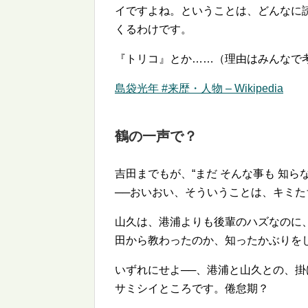
イですよね。ということは、どんなに
くるわけです。
『トリコ』とか……（理由はみんなで
島袋光年 #来歴・人物 – Wikipedia
鶴の一声で？
吉田までもが、
まだ そんな事も 知ら
──おいおい、そういうことは、キミ
山久は、港浦よりも後輩のハズなのに
田から教わったのか、知ったかぶりを
いずれにせよ──、港浦と山久との、
サミシイところです。倦怠期？