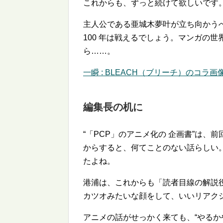
これからも、ずっと続けて欲しいです
主人公である亜城木夢叶が立ち向かう
100 年は戦えるでしょう。マンガの世
ら……。
一瞬 : BLEACH（ブリーチ）のコラ画
編集長の机に
「PCP」のアニメ化の 企画書
は、前
からすると、何てことのない話らしい
たよね。
港浦は、これからも「読者目線の解説
カツオみたいな顔をして、いいリアク
アニメの話がせっかく来ても、
やるか