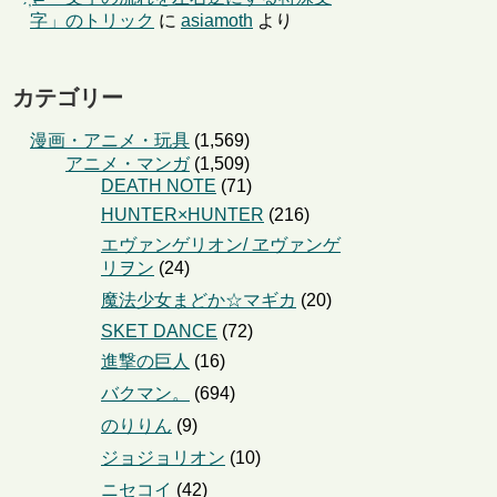
字」のトリック
に
asiamoth
より
カテゴリー
漫画・アニメ・玩具
(1,569)
アニメ・マンガ
(1,509)
DEATH NOTE
(71)
HUNTER×HUNTER
(216)
エヴァンゲリオン/ ヱヴァンゲ
リヲン
(24)
魔法少女まどか☆マギカ
(20)
SKET DANCE
(72)
進撃の巨人
(16)
バクマン。
(694)
のりりん
(9)
ジョジョリオン
(10)
ニセコイ
(42)