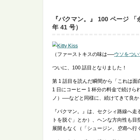
『バクマン。』 100 ページ 
年 41 号）
（ファーストキスの味は──
ウソをつい
ついに、100 話目となりました！
第 1 話目を読んだ瞬間から「これは
1 日にコーヒー 1 杯分の料金で続けら
ノ）──などと同様に、続けてきて良
『バクマン。』は、セクシィ路線へ走
トを脱ぐ」とか）、ヘンな方向性も目
展開もなく（「シュージン、
空島
へ行