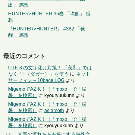
出」 感想
HUNTER×HUNTER 36巻 「均衡」 感
想
『HUNTER×HUNTER』 #382 「覚
醒」 感想
最近のコメント
UTF-8 の文字化け対策！ 「美乳」では
なく「†（ダガー）」を使う
に
ネット
サーフィン – 10bace LOG
より
MigemoでAZIK！（「mpxo」で「猛
暑」を検索）
に
kyouryuukunn
より
MigemoでAZIK！（「mpxo」で「猛
暑」を検索）
に
asiamoth
より
MigemoでAZIK！（「mpxo」で「猛
暑」を検索）
に
kyouyuukunn
より
҉←「文字の流れを左右逆にする特殊文