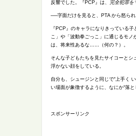
反響でした。『PCP』は、
完全犯罪を
──字面だけを見ると、PTA から怒ら
『PCP』のキャラになりきっている
こ」や「波動拳ごっこ」に通じるモノ
は、将来性あるな……（何の？）。
そんな子どもたちを見たサイコーとシ
浮かない顔をしている。
自分も、シュージンと同じで
上手く 
い場面が象徴するように、なにか
落と
スポンサーリンク