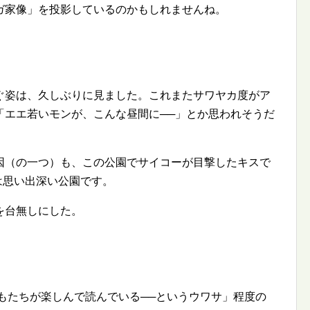
ガ家像」を投影しているのかもしれませんね。
ぐ姿は、久しぶりに見ました。これまたサワヤカ度がア
「エエ若いモンが、こんな昼間に──」とか思われそうだ
因（の一つ）も、この公園でサイコーが目撃したキスで
は思い出深い公園です。
を台無しにした。
もたちが楽しんで読んでいる──というウワサ」程度の