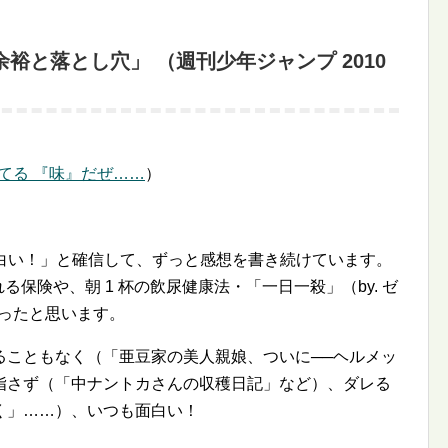
「余裕と落とし穴」 （週刊少年ジャンプ 2010
てる 『味』だぜ……
）
面白い！」と確信して、ずっと感想を書き続けています。
れる保険や、朝 1 杯の飲尿健康法・「一日一殺」（by. ゼ
かったと思います。
ることもなく（「亜豆家の美人親娘、ついに──ヘルメッ
指さず（「中ナントカさんの収穫日記」など）、ダレる
く」……）、いつも面白い！