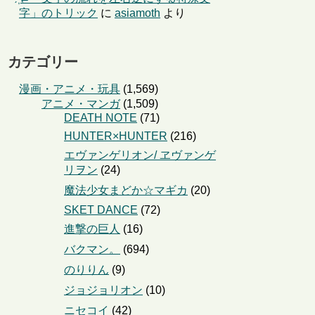
字」のトリック
に
asiamoth
より
カテゴリー
漫画・アニメ・玩具
(1,569)
アニメ・マンガ
(1,509)
DEATH NOTE
(71)
HUNTER×HUNTER
(216)
エヴァンゲリオン/ ヱヴァンゲ
リヲン
(24)
魔法少女まどか☆マギカ
(20)
SKET DANCE
(72)
進撃の巨人
(16)
バクマン。
(694)
のりりん
(9)
ジョジョリオン
(10)
ニセコイ
(42)