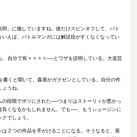
説明」に徹していますね。彼だけスピンオフして、バト
ういえば、バトルマンガには解説役がすくなくなってい
から、自分で長々々々々──とワザを説明している。大道芸
作を書くと聞いて、森屋がガクゼンとしている。自分の作
しょうね。
ムの段階でボツにされた──つまりはストーリィが悪かっ
ば良くなるかもしれません。でも──、もうシュージンに
ックでしょう。
は 2 つの作品を手がけることになる。そうなると、亜