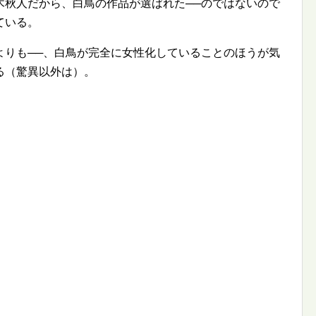
木秋人だから、白鳥の作品が選ばれた──のではないので
ている。
よりも──、白鳥が完全に女性化していることのほうが気
る（驚異以外は）。