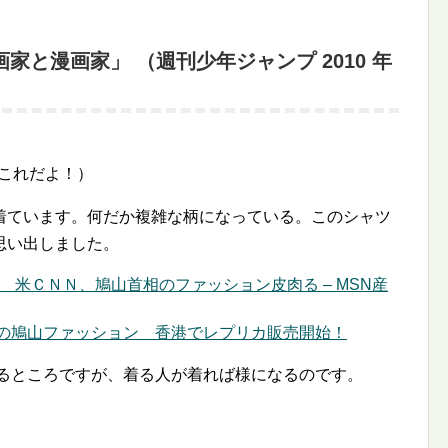
画家と漫画家」 （週刊少年ジャンプ 2010 年
これだよ！）
着ています。何だか複雑な柄になっている。このシャツ
思い出しました。
米ＣＮＮ、鳩山首相のファッション皮肉る – MSN産
注目の鳩山ファッション 香港でレプリカ販売開始！
るところですが、着る人が着れば様になるのです。