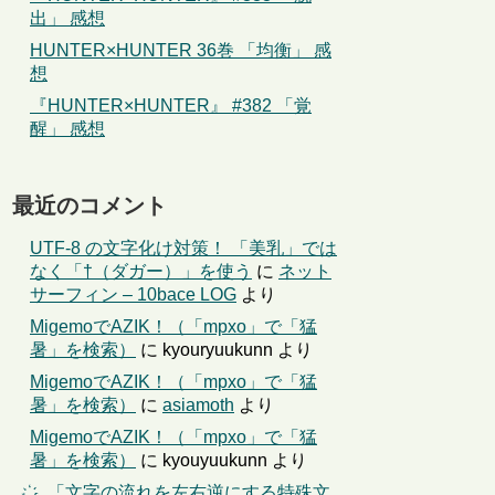
出」 感想
HUNTER×HUNTER 36巻 「均衡」 感
想
『HUNTER×HUNTER』 #382 「覚
醒」 感想
最近のコメント
UTF-8 の文字化け対策！ 「美乳」では
なく「†（ダガー）」を使う
に
ネット
サーフィン – 10bace LOG
より
MigemoでAZIK！（「mpxo」で「猛
暑」を検索）
に
kyouryuukunn
より
MigemoでAZIK！（「mpxo」で「猛
暑」を検索）
に
asiamoth
より
MigemoでAZIK！（「mpxo」で「猛
暑」を検索）
に
kyouyuukunn
より
҉←「文字の流れを左右逆にする特殊文