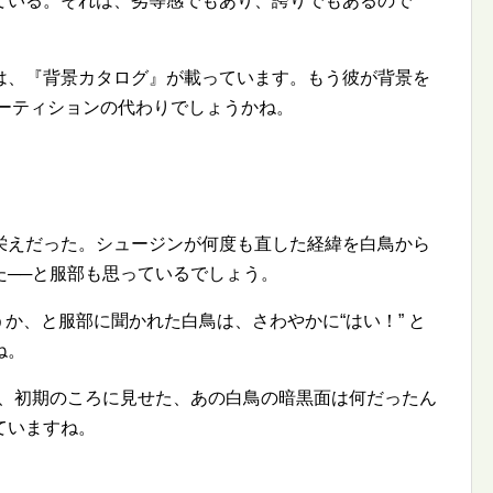
ている。それは、劣等感でもあり、誇りでもあるので
は、『背景カタログ』が載っています。もう彼が背景を
パーティションの代わりでしょうかね。
栄えだった。シュージンが何度も直した経緯を白鳥から
た──と服部も思っているでしょう。
うか、と服部に聞かれた白鳥は、さわやかに
はい！
と
ね。
─、初期のころに見せた、あの白鳥の暗黒面は何だったん
ていますね。