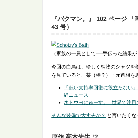
『バクマン。』 102 ページ 「
43 号）
（家族の一員として──手伝った結果が
今回の白鳥は、珍しく柄物のシャツを
を見ていると、某（棒？）・元首相を
「低い支持率回復に役立たない」 
経ニュース
ネトウヨにゅーす。 : 世界で
そんな装備で大丈夫か？
と言いたくな
原作 高木先生 !?