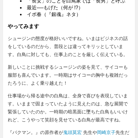
「長女」のことを白鳥家では「長男」と呼ぶ
最近──もげた（何が !?）
イボ春（『銀魂』ネタ）
やってみます
シュージンの態度が格好いいですね。いまはビジネスの話
をしているのだから、普段とは違ってキリッとしていま
す。白鳥に対しても、仕事上のことを厳しく伝えている。
新しいことに挑戦するシュージンの姿を見て、サイコーも
服部も喜んでいます。一時期はサイコーの胸中も複雑だっ
たろうに、よく乗り越えた！
仕事場から帰る途中の白鳥は、全身で喜びを表現していま
す。いままで固まっていたように見えたのは、急な展開で
緊張していたのか。一時期の暗黒面に墜ちた白鳥もいいけ
れど、こうやって笑顔を見せている白鳥が最高ですね。
『バクマン。』の原作者が
鬼頭莫宏
先生や
岡崎京子
先生だ