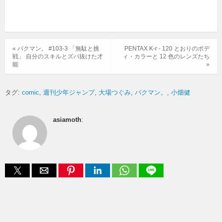
« バクマン。 #103-3 「無駄と挑
PENTAX K-r - 120 とおりのボデ
戦」 自分のスキルとズバ抜けた才
ィ・カラーと 12 色のレンズたち
能
»
タグ:
comic
週刊少年ジャンプ
大場つぐみ
バクマン。
小畑健
asiamoth
: