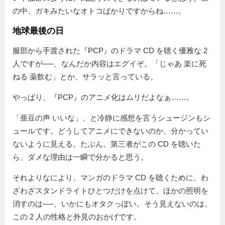
の中、ガキみたいなオトコばかりですからね……。
地球最後の日
服部から手渡された『PCP』のドラマ CD を聴く優雅な 2
人ですが──、なんだか内容はエグイぞ。
じゃあ 楽に死
ねる 薬飲む
とか、サラッと言っている。
やっぱり、『PCP』のアニメ化はムリだよなぁ……。
亜豆の声 いいな
、と冷静に感想を言うシュージンもシ
ュールです。どうしてアニメにできないのか、分かってい
ないように見える。たぶん、第三者がこの CD を聴いた
ら、ダメな理由は一瞬で分かると思う。
それよりなにより、マンガのドラマ CD を聴くために、わ
ざわざスタンドライトひとつだけを点けて、ほかの照明を
消すのは──、いかにもオタクっぽい。そう見えないのは、
この 2 人の性格と外見のおかげです。