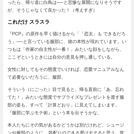
ったら、帰り道に白鳥は──と悲惨な展開になりそうです
が、そうじゃなくて良かった！（考えすぎ）
これだけ スラスラ
『PCP』の原作を早く描けるから
「恋太」も できるだろ
う
──と言っている服部に、彼の本性が現れています。い
つもは「作家の自主性が一番！」みたいな顔をしながら、
ここぞというときには自分の意見を押し通している。
女性に対してもその態度でいければ、恋愛マニュアルなん
て必要ないだろうに、服部。
そういう（にごった）目で見ると、帰る直前に「あ、忘れ
てた！」みたいな態度でサプライズなプレゼントを渡す服
部の姿も、すべて「計算どおり」に見えてしまいます。
『服部に学ぶモテ術』という本を出そうかな。
本人たちにその気があるかどうかは別だけれど、シュージ
ンや服部のように、
気配りのできる男はモテる
と思う。世