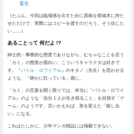
畜生
（たぶん、今回は臨場感を出すために原稿を亜城木に持た
せただけで、実際にはコピーを渡すのだろう。そう信じた
い……）
あることって 何だよ !?
紳士的・事務的な態度でありながら、むちゃなことを言う
「カミ」の態度が面白い。こういうキャラクタは好きで
す。『
バトル・ロワイアル
』のキタノ（先生）を思わせる
ような、「静かに狂っている」感じ。
「カミ」の言葉を聞く限りでは、本当に『バトル・ロワイ
アル』のような
自分 1 人が生き残ること
を目指す「ゲ
ーム」のようです。言いかえれば、形を変えた「殺し合
い」になる。
これはたしかに、少年マンガ雑誌には掲載できない。