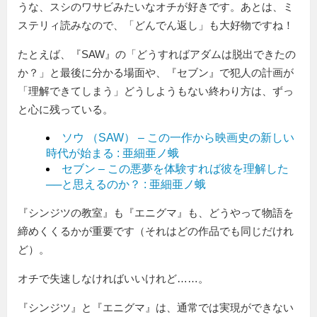
うな、スシのワサビみたいなオチが好きです。あとは、ミ
ステリィ読みなので、「どんでん返し」も大好物ですね！
たとえば、『SAW』の「どうすればアダムは脱出できたの
か？」と最後に分かる場面や、『セブン』で犯人の計画が
「理解できてしまう」どうしようもない終わり方は、ずっ
と心に残っている。
ソウ （SAW） – この一作から映画史の新しい
時代が始まる : 亜細亜ノ蛾
セブン – この悪夢を体験すれば彼を理解した
──と思えるのか？ : 亜細亜ノ蛾
『シンジツの教室』も『エニグマ』も、どうやって物語を
締めくくるかが重要です（それはどの作品でも同じだけれ
ど）。
オチで失速しなければいいけれど……。
『シンジツ』と『エニグマ』は、通常では実現ができない