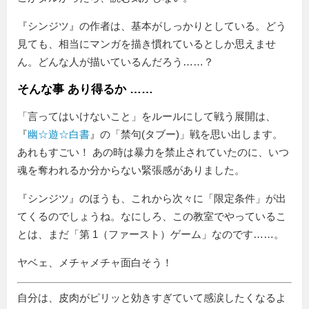
『シンジツ』の作者は、基本がしっかりとしている。どう
見ても、相当にマンガを描き慣れているとしか思えませ
ん。どんな人が描いているんだろう……？
そんな事 あり得るか ……
「言ってはいけないこと」をルールにして戦う展開は、
『
幽☆遊☆白書
』の「禁句(タブー)」戦を思い出します。
あれもすごい！ あの時は暴力を禁止されていたのに、いつ
魂を奪われるか分からない緊張感がありました。
『シンジツ』のほうも、これから次々に「限定条件」が出
てくるのでしょうね。なにしろ、この教室でやっているこ
とは、まだ
第 1（ファースト）ゲーム
なのです……。
ヤベェ、メチャメチャ面白そう！
自分は、皮肉がピリッと効きすぎていて感涙したくなるよ