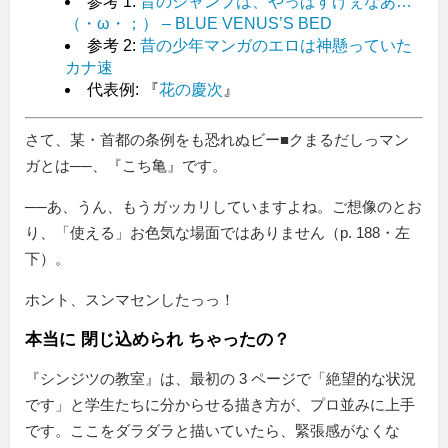
参考 1:
昔のジャンプは、やっぱすげぇなあ…
（・ω・；） – BLUE VENUS’S BED
参考 2:
昔の少年マンガのエロは神懸っていた
カナ速
代表例: 『
花の慶次
』
さて、某・首都の条例をも恐れぬビー■クまるだしっマン
ガとは──、『こち亀』です。
──あ、うん、もうガッカリしていますよね。ご想像のとお
り、「使える」お色気な場面ではありません（p. 188・左
下）。
ホント、スンマセンしたっっ！
本当に 閉じ込められ ちゃったの？
『シンジツの教室』は、最初の 3 ページで「絶望的な状況
です」と学生たちに分からせる描き方が、プロ並みに上手
です。ここをダラダラと描いていたら、緊張感がなくな