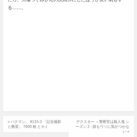
る……。
« バクマン。 #115-3 「記念撮影
デクスター ～警察官は殺人鬼 シ
と教室」 7600 枚 とカミ
ーズン 2 - 誰もウソに気がつかな
い »