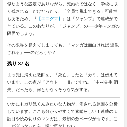
似たような設定でありながら、死ぬのではなく「学校に取
り残される」だけだったり、「全員で脱出できる」可能性
もあるため、『
【エニグマ】
』は「ジャンプ」で連載がで
きている。このあたりが、「ジャンプ」の──少年マンガの
限界でしょう。
その限界を超えてしまっても、
マンガは面白ければ 連載
される
──のだろうか？
残り 37 名
まっ先に消えた教師を、
死亡
したと「カミ」は伝えて
います。この点が「アウトーー !!」ですね。「中村先生 消
失」だったら、何とかなりそうな気がする。
いかにもガリ勉くんみたいな人物が、消される原因を分析
しています。ここも分かりやすくて素晴らしい！連載の 1
話目や読み切りのマンガは、最初の数ページが命です。こ
こがダルかったら、読む気がしない。