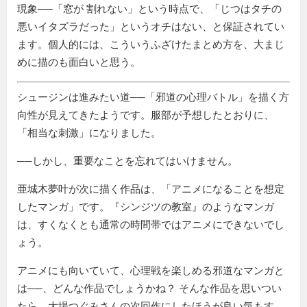
現象──
窓が 割れない
という時点で、「じつはタチの
悪いイタズラだった」というオチはない、と保証されてい
ます。個人的には、こういうふざけたまとめ方を、大まじ
めに描のも面白いと思う。
シュージンは進みたい道──
邪道の心理バトル
を描く方
向性が見えてきたようです。服部が予想したとおりに、
相当な刺激
になりました。
──しかし、重要なことを忘れてはいけません。
亜城木夢叶が次に描く作品は、「アニメになることを想定
したマンガ」です。『シンジツの教室』のようなマンガ
は、すくなくとも通常の時間帯ではアニメにできないでし
ょう。
アニメにも向いていて、心理戦を楽しめる邪道なマンガと
は──、どんな作品でしょうかね？ そんな作品を思いつい
たら、大場つぐみさんの次回作にしたほうが良い気もす