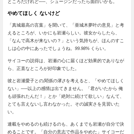
ところだけれど──、シュージンだったら面白いかも。
やめてほしく ないけど
「真城最高の言葉」を聞いて、「亜城木夢叶の意見」と考
えるところが、いかにも岩瀬らしい。彼女からしたら、
「なんで高木が来ないの？」という気持ちが、ほんのすこ
しは心の中にあったでしょうね。
99.98%
くらい。
サイコーの説得は、岩瀬の心に届くほど効果的でありなが
ら、正直なところが好印象でした。
彼と岩瀬愛子との
関係の薄さ
を考えると、
やめてほしく
ない
──以上の感情は出てきません。「君がいたから 俺
も頑張れたんだ！」とか「絶対に続けて欲しい」なんて、
とても言えないし言わなかった。その誠実さを見習いた
い。
連載をやめるのも続けるのも、あくまでも岩瀬が自分で決
めることです。「自分の意志で作品をやめた」サイコーだ