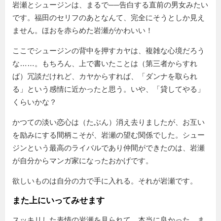
岩瀬とシュージンは、まるで──告白する直前の男女みたい
です。福田のセリフのあとなんて、完全にそうとしか見え
ません。ほおを赤らめた岩瀬がかわいい！
ここでシュージンの背中を押すカヤは、複雑な心境だろう
な……。もちろん、上で書いたことは（第三者からすれ
ば）冗談だけれど、カヤからすれば、「ダンナを取られ
る」という感情に近かったと思う。いや、「貸してやる」
くらいかな？
かつての淡い恋心は（たぶん）消え去りましたが、お互い
を励みにする間柄こそが、岩瀬の望む関係でした。シュー
ジンという最高のライバルであり仲間ができたのは、岩瀬
が自分からマンガ家になったおかげです。
欲しいものは自分の力で手に入れる。それが岩瀬です。
また上にいってみせます
スッキリした表情の岩瀬を見られて、本当に良かった。ま