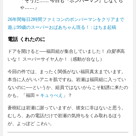
「そうだ…… 今日も『ボンバーマン』しなくち
ゃ……」
26年間毎日2時間ファミコンのボンバーマンをクリアまで
遊ぶ99歳のスーパーおばあちゃん現る！ : はちま起稿
電話 くれたのに
ドアを開けると──福田組が集合していました！
白髪率
高
いな！ スーパーサイヤ人か！（感動が台なし）
今回の件では、まったく関係がない福田真太までいます。
本当に人がいいアニキ肌ですね。岩瀬は福田組に入ってい
ないのに──というか、組員ではないからこそ勧誘に来たの
かも。「福田 =
キュゥべえ
」？
蒼樹紅は岩瀬に謝っていますが、彼女に非はないと思う。
むしろ、あの電話だけで岩瀬の気持ちをくみ取れるほう
が、よっぽど こわい。