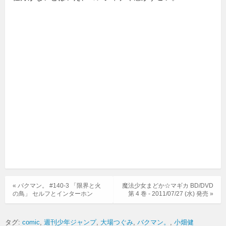
« バクマン。 #140-3 「限界と火
魔法少女まどか☆マギカ BD/DVD
の鳥」 セルフとインターホン
第 4 巻 - 2011/07/27 (水) 発売 »
タグ:
comic
週刊少年ジャンプ
大場つぐみ
バクマン。
小畑健