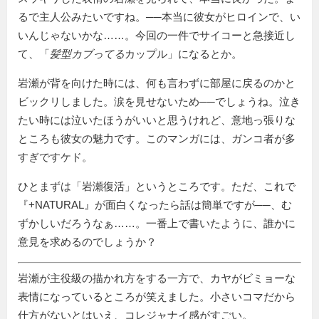
るで主人公みたいですね。──本当に彼女がヒロインで、い
いんじゃないかな……。今回の一件でサイコーと急接近し
て、「
髪型カブってる
カップル」になるとか。
岩瀬が背を向けた時には、何も言わずに部屋に戻るのかと
ビックリしました。涙を見せないため──でしょうね。泣き
たい時には泣いたほうがいいと思うけれど、意地っ張りな
ところも彼女の魅力です。このマンガには、ガンコ者が多
すぎですケド。
ひとまずは「岩瀬復活」というところです。ただ、これで
『+NATURAL』が面白くなったら話は簡単ですが──、む
ずかしいだろうなぁ……。一番上で書いたように、誰かに
意見を求めるのでしょうか？
岩瀬が主役級の描かれ方をする一方で、カヤがビミョーな
表情になっているところが笑えました。小さいコマだから
仕方がないとはいえ、コレジャナイ感がすごい。