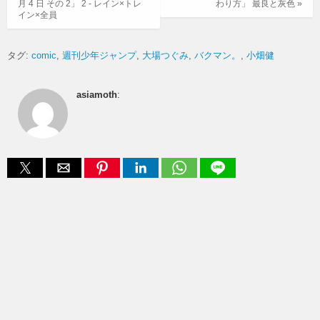
月 4 日 その 2」 2 - レイン×トレ
わり方」 最良と灰色 »
イン×全員
タグ:
comic
週刊少年ジャンプ
大場つぐみ
バクマン。
小畑健
asiamoth
: