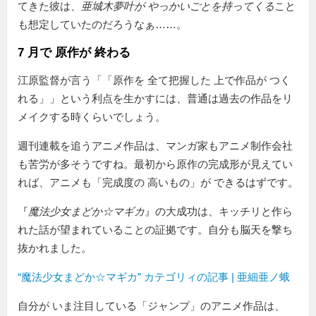
てきた彼は、
亜城木夢叶が やっかいごとを持ってくる
こと
も想定していたのだろうなぁ……。
7 月で 原作が 終わる
江原監督が言う「
原作を 全て把握した 上で作品が つく
れる
」という利点を生かすには、普通は過去の作品をリ
メイクする時くらいでしょう。
週刊連載を追うアニメ作品は、マンガ家もアニメ制作会社
も苦労が多そうですね。最初から原作の完成形が見えてい
れば、アニメも
完成度の 高いもの
が できるはずです。
『
魔法少女まどか☆マギカ
』の大成功は、キッチリと作ら
れた話が望まれていることの証拠です。自分も脳天を撃ち
抜かれました。
“魔法少女まどか☆マギカ” カテゴリィの記事 | 亜細亜ノ蛾
自分が いま注目している「ジャンプ」のアニメ作品は、