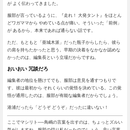
が よく伝わってきました。
服部が言っているように、『走れ！ 大発タント』をほとん
どワガママから やめている点が痛い。そういった「前例」
が あるから、本来であれば通らない話です。
ただ、もともと「亜城木派」だった瓶子からしたら、彼ら
の肩を持ちたかったと思う。早期の決着をなかなか認めな
かったのは、編集長という立場だからですね。
おいおい 冗談だろ
編集者の地位を懸けてでも、服部は意見を通すつもりで
す。彼は最初から それくらいの覚悟を決めている。この覚
悟が通用したのは、服部が有能な編集者だからでしょう。
港浦だったら「どうぞ どうぞ」だったに違いない！
ここでマシリト──鳥嶋の言葉を出すのは、ちょっとズルい
気がしますね。服部の切り札だったのでしょう。良い言葉