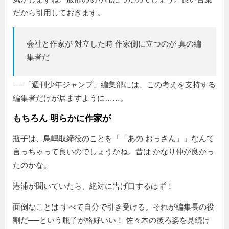
だから引用しておきます。
会社と作家が 対立した時 作家側に立つのが 真の編
集者だ
──「週刊少年ジャンプ」編集部には、この考えを支持する
編集者だけが居ますように……。
もちろん 明らかに作家が
瓶子は、鳥嶋取締役のことを「
あの おっさん
」なんて
言っちゃって良いのでしょうかね。昔は かなり仲が良かっ
たのかな。
港浦が聞いていたら、絶対に告げ口するはず！
面倒なことは すべて自分で引き受ける。それが編集長の役
割だ──という瓶子が格好いい！ 佐々木の後ろ姿を見続け