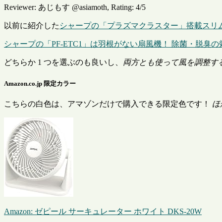
Reviewer:
あじもす @asiamoth
,
Rating:
4
/
5
以前に紹介した
シャープの「プラズマクラスター」搭載スリム・
シャープの「PF-ETC1」は羽根がない扇風機！ 除菌・脱臭の
どちらか 1 つを選ぶのも良いし、
両方とも使って風を調整す
Amazon.co.jp 限定カラー
こちらの白色は、アマゾンだけで購入できる限定色です！
ほ
Amazon:
ゼピール サーキュレーター ホワイト DKS-20W