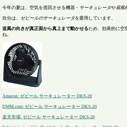
今年の夏は、空気を巡回させる機器・
サーキュレータ
や
扇風
自分は、
ゼピールのサーキュレータ
を愛用しています。
送風の向きが真正面から真上まで動かせる
ため、効果的に空
ね。
Amazon:
ゼピール サーキュレーター DKS-20
DMM.com: ゼピール サーキュレーター DKS-20
楽天市場: ゼピール サーキュレーター DKS-20