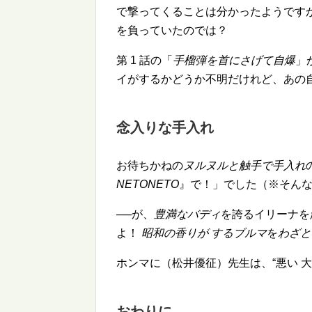
で撃ってくることは分かったようです
を負っていたのでは？
第 1 話の「
手榴弾を首にさげて自爆
」
イがするかどうか不明だけれど、あの
念入りな手入れ
お待ちかねの
ヌルヌルと触手で手入れ
NETONETO
』で！」でした（※そん
──が、
豊満なバディ
を誇るイリーナを
よ！
昭和の香りが するブルマ
を
わざと
ホンマに（松井優征）先生は、
悪い 
おわりに