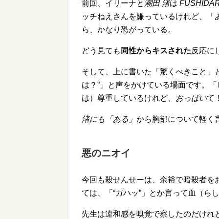
前回、イリーナと
潮田 渚
は
FUSHIDA
ッチねえさんを嫌っているけれど、「
ら、かなり恐がっている。
どう見ても
同性からキスされた
反応に
そして、上に書いた「驚くべきこと」
は？
」と声をかけている場面です。「
は）尊重しているけれど、
おっぱい
て
渚にも「ある」
から胸部について軽く
悪のニオイ
今回も殺せんせーは、余裕で暗殺者を
ては、「
ガハッ
」とか言って血（ら
先生は違和感を嗅覚で察したのだけれ