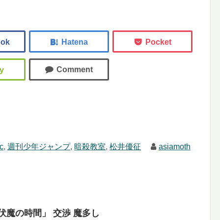
c
,
週刊少年ジャンプ
,
暗殺教室
,
松井優征
asiamoth
 「伏魔の時間」 交渉 魔多し