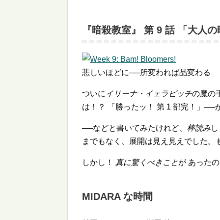
『暗殺教室』 第 9 話 「大人
悲しいほどに──所変われば品変わる
ついに
イリーナ・イェラビッチ
の魔の
は！？ 「勝ったッ！ 第 1 部完！」─
──などと書いてみたけれど、
棒読み
し
までもなく、展開は見え見えでした。
しかし！
真に驚くべきこと
が あったの
MIDARA な時間