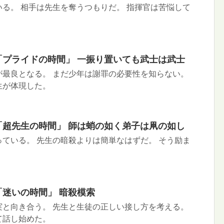
る。 相手は先生を奪うつもりだ。 指揮官は苦悩して
話 「プライドの時間」 一振り置いても武士は武士
が最良となる。 まだ少年は謝罪の必要性を知らない。
生が体現した。
話 「超先生の時間」 師は蛸の如く弟子は凧の如し
ている。 先生の暗殺よりは簡単なはずだ。 そう励ま
。
話 「迷いの時間」 暗殺模索
実と向き合う。 先生と生徒の正しい接し方を考える。
て話し始めた。