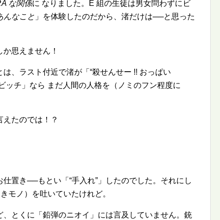
RA な関係
に なりました。E 組の生徒は男女問わずにビ
あんなこと
」を体験したのだから、渚だけは──と思った
しか思えません！
とは、ラスト付近で渚が「
殺せんせー !! おっぱい
ビッチ」なら まだ人間の人格を（ノミのフン程度に
！
言えたのでは！？
お仕置き──もとい「
手入れ
」したのでした。それにし
しきモノ）を吐いていたけれど。
ど、とくに「鉛弾のニオイ」には言及していません。銃