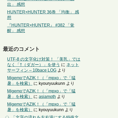
出」 感想
HUNTER×HUNTER 36巻 「均衡」 感
想
『HUNTER×HUNTER』 #382 「覚
醒」 感想
最近のコメント
UTF-8 の文字化け対策！ 「美乳」では
なく「†（ダガー）」を使う
に
ネット
サーフィン – 10bace LOG
より
MigemoでAZIK！（「mpxo」で「猛
暑」を検索）
に
kyouryuukunn
より
MigemoでAZIK！（「mpxo」で「猛
暑」を検索）
に
asiamoth
より
MigemoでAZIK！（「mpxo」で「猛
暑」を検索）
に
kyouyuukunn
より
҉←「文字の流れを左右逆にする特殊文