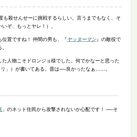
何度も殺せんせーに挑戦するらしい。言うまでもなく、そ
いいぞ、もっとヤレ！）。
ち位置ですね！ 仲間の男も、『
ヤッターマン
』の敵役で
る。
した人物こそドロンジョ様でした。何でかなーと思った
「ポロリ」）が書いてある。昔は──良かったなぁ……。
派
」のネット住民から攻撃されないか心配です！ ──そ