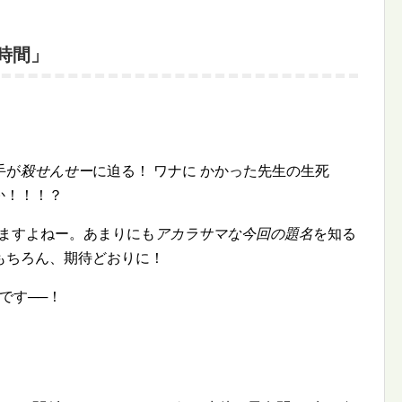
の時間」
手が
殺せんせー
に迫る！ ワナに かかった先生の生死
─か！！！？
ますよねー。あまりにも
アカラサマな今回の題名
を知る
もちろん、期待どおりに！
です──！