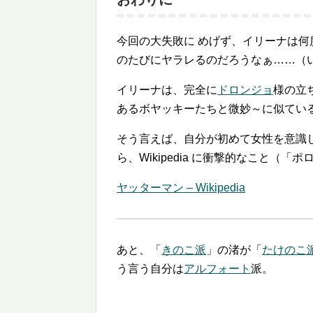
今回の大失敗に めげず、イリーナは
のたびにヤラレるのだろうなぁ……（
イリーナは、完全に
ドロンジョ
様の立
あるボヤッキーたちと微妙～に似てい
そう言えば、自分が初めて女性を意識
ら、Wikipedia に衝撃的なこと（
ヤッターマン – Wikipedia
あと、「
きのこ派
」の渚が「
たけのこ
う言う自分は
アルフォート
派。