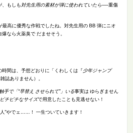
が、もしも
対先生用の素材が弾に使われていたら
──重傷
が最高に優秀な作戦でしたね。対先生用の BB 弾にニオ
自爆なら火薬臭で だませそう。
の時間は、予想どおりに「くわしくは『
少年ジャンプ
な雑誌ありません）。
触手で「
早替え させられて
」いる
事実は ゆらぎません
ピチピチなサイズ
で用意したことも見逃せない！
大人
やでェ……！ 一生ついていきます！