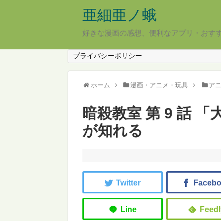
亜細亜ノ蛾
好きな漫画の感想、便利なアプリ・おす
プライバシーポリシー
ホーム
漫画・アニメ・玩具
ア
暗殺教室 第 9 話 
が知れる