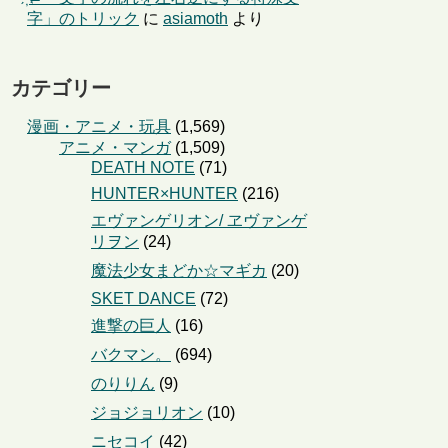
字」のトリック
に
asiamoth
より
カテゴリー
漫画・アニメ・玩具
(1,569)
アニメ・マンガ
(1,509)
DEATH NOTE
(71)
HUNTER×HUNTER
(216)
エヴァンゲリオン/ ヱヴァンゲ
リヲン
(24)
魔法少女まどか☆マギカ
(20)
SKET DANCE
(72)
進撃の巨人
(16)
バクマン。
(694)
のりりん
(9)
ジョジョリオン
(10)
ニセコイ
(42)