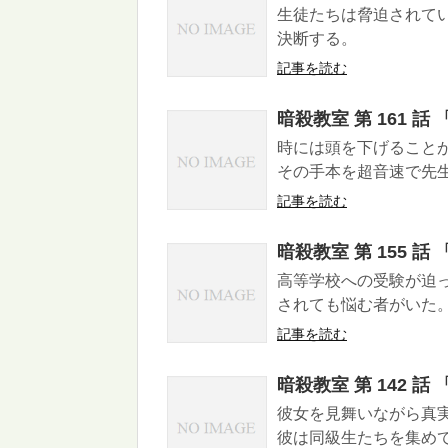
生徒たちは脅迫されてい
決断する。
記事を読む
暗殺教室 第 161 
時には頭を下げること
その手本を超音速で先
記事を読む
暗殺教室 第 155 
高等学校への受験が迫っ
されても悩む者がいた
記事を読む
暗殺教室 第 142 
彼女を見舞いながら真
彼は同級生たちを集め