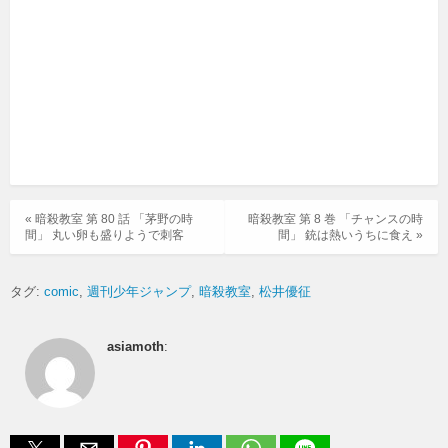
« 暗殺教室 第 80 話 「茅野の時
暗殺教室 第 8 巻 「チャンスの時
間」 丸い卵も盛りようで刺客
間」 銃は熱いうちに食え »
タグ:
comic
週刊少年ジャンプ
暗殺教室
松井優征
asiamoth
: