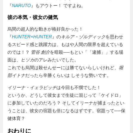
『
NARUTO
』もアウトー！ ですよね。
彼の本気・彼女の健気
烏間の超人的な動きが格好良かった！
『
HUNTER×HUNTER
』の
キルア・ゾルディック
を思わせ
るスピード感と跳躍力は、もはや人間の限界を超えている
のでは！？
菅谷 創介
を暗殺──もとい「
逮捕
」する場
面は、
ヒソカ
のアレみたいでした。
これでも烏間は殺せんせーには勝てないらしいけれど、
堀
部イトナ
だったら辛勝くらいは しそうな勢いです。
イリーナ・イェラビッチ
は今回も不憫でした！
というか、どうして彼女まで生徒に混じって
ケイドロ
に参加していたのだろう？ そしてイリーナが捕まったとい
うことは、彼女の宿題も倍になるはずです。宿題って──保
健体育？
おわりに