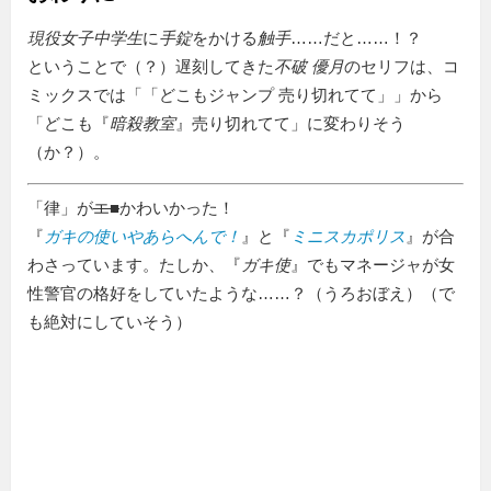
現役女子中学生
に
手錠
をかける
触手
……だと……！？
ということで（？）遅刻してきた
不破 優月
のセリフは、コ
ミックスでは「
どこもジャンプ 売り切れてて
」から
「どこも『
暗殺教室
』売り切れてて」に変わりそう
（か？）。
「律」が
エ■
かわいかった！
『
ガキの使いやあらへんで！
』と『
ミニスカポリス
』が合
わさっています。たしか、『
ガキ使
』でもマネージャが女
性警官の格好をしていたような……？（うろおぼえ）（で
も絶対にしていそう）