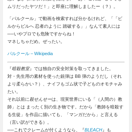
ムリだったヤツだ！」と即座に理解しましたー（？）。
「パルクール」で動画を検索すれば分かるけれど、「
ビ
ルからビルへ 忍者のように 踏破する
」なんて素人には
──いやプロでも危険ですからね！
マネしちゃだめ。ぜったい。
パルクール – Wikipedia
『
暗殺教室
』では独自の安全対策を取ってきました。
対・先生用の素材を使った銃弾は BB 弾のようだし（それ
より柔らかい？）、ナイフもゴム状で子どものオモチャみ
たい。
それ以前に
殺せんせー
は、現実世界にいる「（人間の）教
師」とは まったく別の生き物です。だから「教師を暗殺す
る生徒」を作品に描いても、「マンガだから」と言える
（言い訳ができる）。
──これでクレームが付くようなら、『
BLEACH
』も