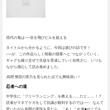
現代の鬼は──谷を飛びビルを超える
タイトルから分かるように、今回は遊びの話です！
──が、この作品らしく暗殺の授業へと つながっていく。
ギャグも織り交ぜて生徒を育成していく自然さに、いつも
ながら感心して読み進めました。
烏間 惟臣
の実力を見られた点でも興味深い！
忍者への道
中学生に
フリーランニング
を教える……だと……！？
読者がマネてケガをして抗議が殺到するのでは──、なんて
思いながら烏間の実技を見たら、「あ！ これ進■ゼミでも