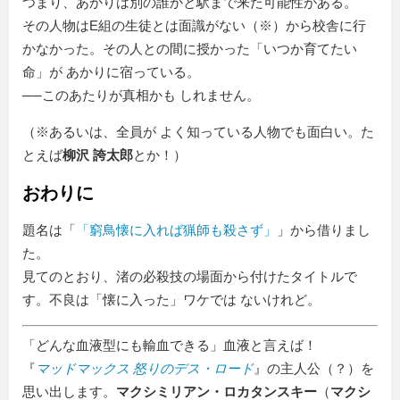
つまり、あかりは別の誰かと駅まで来た可能性がある。
その人物はE組の生徒とは面識がない（※）から校舎に行
かなかった。その人との間に授かった
いつか育てたい
命
が あかりに宿っている。
──このあたりが真相かも しれません。
（※あるいは、全員が よく知っている人物でも面白い。た
とえば
柳沢 誇太郎
とか！）
おわりに
題名は「
窮鳥懐に入れば猟師も殺さず
」から借りまし
た。
見てのとおり、渚の必殺技の場面から付けたタイトルで
す。不良は「懐に入った」ワケでは ないけれど。
どんな血液型にも輸血できる
血液と言えば！
『
マッドマックス 怒りのデス・ロード
』の主人公（？）を
思い出します。
マクシミリアン・ロカタンスキー
（
マクシ