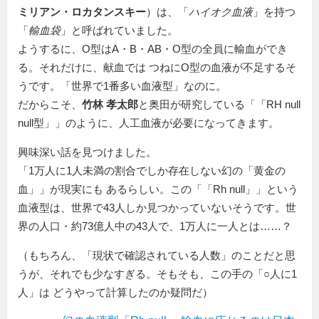
ミリアン・ロカタンスキー
）は、「
ハイオク血液
」を持つ
「
輸血袋
」と呼ばれていました。
ようするに、O型はA・B・AB・O型の全員に輸血ができ
る。それだけに、献血では つねにO型の血液が不足するそ
うです。
世界で1番多い血液型
なのに。
だからこそ、
竹林 孝太郎
と奥田が研究している「
RH null
null型
」のように、人工血液が必要になってきます。
興味深い話を見つけました。
1万人に1人未満の割合でしか存在しない幻の「黄金の
血」
が現実にも あるらしい。この「
Rh null
」という
血液型は、世界で43人しか見つかっていないそうです。世
界の人口・約73億人中の43人で、1万人に一人とは……？
（もちろん、「現状で確認されている人数」のことだと思
うが、それでも少なすぎる。そもそも、この手の「○人に1
人」は どうやって計算したのか疑問だ）