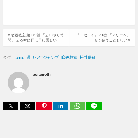
« 暗殺教室 第179話 「去りゆく時
『ニセコイ』 21巻 「マリーヘ」
間」 去る時は日に日に愛しい
1 - もう会うこともない »
タグ:
comic
週刊少年ジャンプ
暗殺教室
松井優征
asiamoth
: