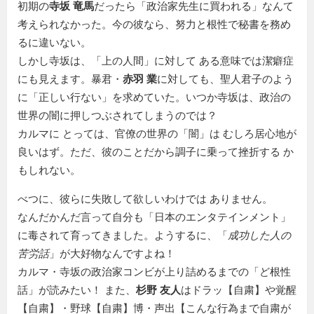
初期の
寺坂 竜馬
だったら
政治家先生に買われる
なんて
考えられなかった。今の彼なら、努力と根性で秘書を務め
るに違いない。
しかし寺坂は、「上の人間」に対して ある意味では潔癖症
にも見えます。暴君・
赤羽 業
に対しても、聖人君子のよう
に「正しい行ない」を求めていた。いつか寺坂は、政治の
世界の闇に押しつぶされてしまうのでは？
カルマに とっては、官僚の世界の「闇」は むしろ居心地が
良いはず。ただ、彼のことだから調子に乗って挫折する か
もしれない。
べつに、彼らに失敗して欲しいわけでは ありません。
なんだかんだ言って自分も「日本のエンタテインメント」
に毒されて育ってきました。ようするに、「
成功した人の
苦労話
」が大好物なんですよね！
カルマ・寺坂の政治家コンビが上り詰めるまでの「ど根性
話」が読みたい！ また、
杉野 友人
はドラッ【自粛】や覚醒
【自粛】・野球【自粛】博・声出【こんな行為まで自粛が