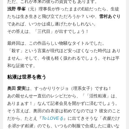
ただ、これが本来の彼らの資質でも あります。
浅野 學峯
（元）理事長が作ったままのE組だったら、生徒
たちは生き生きと飛び立てただろうか？ いや、
雪村あぐり
であれば、いつかは成し遂げたかもしれない。
その答えは、「三代目」が出すでしょう！
最終回は、この作品らしい物騒なタイトルでした。
「殺す」という言葉が現代ほど安っぽくなった時代は あり
ません。そして、今後も軽く扱われるでしょう。それは平
和な証拠です。
粘液は世界を救う
奥田 愛実
は、すっかりリケジョ（理系女子）ですね！
あの殺せんせー直伝のレシピだから、「
活性粘液
は、
ありまぁす！」なんて記者会見を開かずに済むでしょう。
そう言えば、奥田の白衣姿は初めてなのでは？ 彼女のこと
だから、たとえ『
To LOVEる
』に出てきそうな「
衣服だけ
を溶かす粘液
」のでも、いつもの制服で合成したに違いな