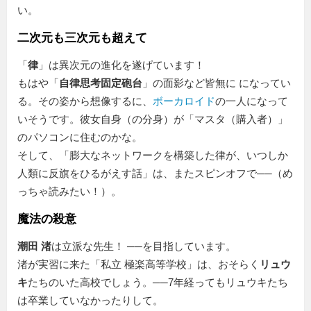
い。
二次元も三次元も超えて
「
律
」は異次元の進化を遂げています！
もはや「
自律思考固定砲台
」の面影など皆無に になってい
る。その姿から想像するに、
ボーカロイド
の一人になって
いそうです。彼女自身（の分身）が「マスタ（購入者）」
のパソコンに住むのかな。
そして、「膨大なネットワークを構築した律が、いつしか
人類に反旗をひるがえす話」は、またスピンオフで──（め
っちゃ読みたい！）。
魔法の殺意
潮田 渚
は立派な先生！ ──を目指しています。
渚が実習に来た
私立 極楽高等学校
は、おそらく
リュウ
キ
たちのいた高校でしょう。──7年経ってもリュウキたち
は卒業していなかったりして。