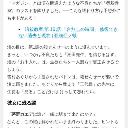
「マガジン」と出演を間違えたような不良たちが『
暗殺教
室
』のラストを飾りました。──こんな終わり方は予想外に
もホドがある！
暗殺教室 第 16 話 「台無しの時間」 修復でき
ない過去と現在 | 亜細亜ノ蛾
渚の目は、第1話の殺せんせーのように澄んでいます。
きっと、いつかは不良たちも「潮田先生」を信じるはず。
渚の「お手入れ」は、生徒たちを一人残らず更正させるで
しょう。
雪村あぐりから手渡されたバトンは、殺せんせーが継いで
渚に届きました。あぐりから数えて「三代目」の先生は、
生徒を「見る」ことだけは けっして忘れない。
彼女に残る謎
「
茅野カエデ
は誰と一緒に駅まで来たのか？」
なんと、この謎は解かれないまま終わりました。ヒントら