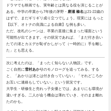
ドラマでも映画でも、実年齢とは異なる役を演じることが
ある。中学の卒業から7年後の茅野・
磨瀬 榛名
は21-22歳の
はずで、まだギリギリ成り立つでしょう。現実には もっと
【以下、オトナの良識による自粛】な例も多い。
ただ、改札のシーンは、卒業の直後に集まった場面という
可能性が出てきます。その状況であれば、「まだ付き合い
たての渚とカエデが恥ずかしがって（一時的に）手を離し
た」とも思える。
次に考えたのは、「まったく知らない人物説」です。
ごく自然に
雪村あかり
のモノローグを追ってみる。する
と、「あかりは渚とは付き合っていない」「それどころか
お互いに連絡もしていない」という状況です。
大学生・研修生と売れっ子女優とでは、あまりにも環境が
違いすぎる。二人が会う機会は薄れていき、そのまま離れ
たのかも。