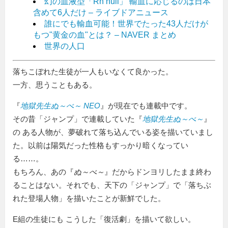
幻の血液型「Rh null」 輸血に応じるのは日本
含めて6人だけ – ライブドアニュース
誰にでも輸血可能！世界でたった43人だけが
もつ"黄金の血"とは？ – NAVER まとめ
世界の人口
落ちこぼれた生徒が一人もいなくて良かった。
一方、思うこともある。
『
地獄先生ぬ～べ～ NEO
』が現在でも連載中です。
その昔「ジャンプ」で連載していた『
地獄先生ぬ～べ～
』
の ある人物が、夢破れて落ち込んでいる姿を描いていまし
た。以前は陽気だった性格もすっかり暗くなってい
る……。
もちろん、あの『
ぬ～べ～
』だからドンヨリしたまま終わ
ることはない。それでも、天下の「ジャンプ」で「落ちぶ
れた登場人物」を描いたことが新鮮でした。
E組の生徒にも こうした「復活劇」を描いて欲しい。