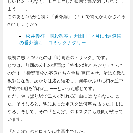
しいヒントもなく、モヤモヤした状態で幕が閉じられてし
まう……。
このあと4話分も続く「番外編」（！）で答えが明かされる
のでしょうか？
松井優征「暗殺教室」大団円！4月に4週連続
の番外編も – コミックナタリー
最初に思いついたのは「時間差のトリック」です。
じつは、前回の改札の場面は「将来の渚と あかり」だった
のだ！ 「極楽高校の不良たちを全員 更正させ、渚は立派な
教師になる。あかりは渚と結婚し、何年かぶりに椚ヶ丘中
学校のE組を訪れた」──といった感じです。
ただ、やっぱり駅で二人が別れる理由には ならない。ま
た、そうなると、駅にあったポスタは何年も貼ったままに
なる。そして、その『とんぼ』のポスタにも疑問が残って
います。
『とんぼ』のヒロインは中高生でした。