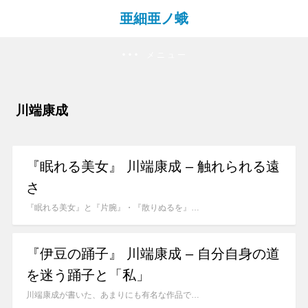
亜細亜ノ蛾
メニュー
川端康成
『眠れる美女』 川端康成 – 触れられる遠
さ
『眠れる美女』と『片腕』・『散りぬるを』…
『伊豆の踊子』 川端康成 – 自分自身の道
を迷う踊子と「私」
川端康成が書いた、あまりにも有名な作品で…