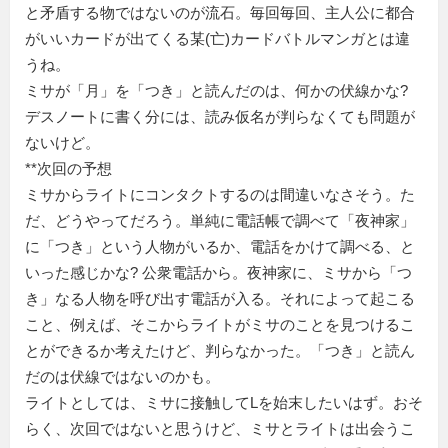
と矛盾する物ではないのが流石。毎回毎回、主人公に都合
がいいカードが出てくる某(亡)カードバトルマンガとは違
うね。
ミサが「月」を「つき」と読んだのは、何かの伏線かな?
デスノートに書く分には、読み仮名が判らなくても問題が
ないけど。
**次回の予想
ミサからライトにコンタクトするのは間違いなさそう。た
だ、どうやってだろう。単純に電話帳で調べて「夜神家」
に「つき」という人物がいるか、電話をかけて調べる、と
いった感じかな? 公衆電話から。夜神家に、ミサから「つ
き」なる人物を呼び出す電話が入る。それによって起こる
こと、例えば、そこからライトがミサのことを見つけるこ
とができるか考えたけど、判らなかった。「つき」と読ん
だのは伏線ではないのかも。
ライトとしては、ミサに接触してLを始末したいはず。おそ
らく、次回ではないと思うけど、ミサとライトは出会うこ