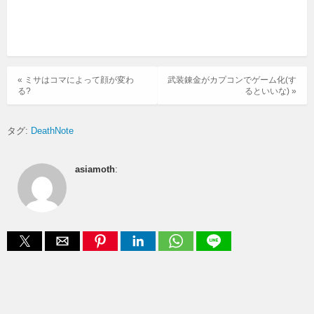
« ミサはコマによって顔が変わ
武装錬金がカプコンでゲーム化(す
る?
るといいな) »
タグ:
DeathNote
asiamoth
: