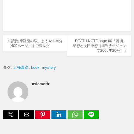
« [読]陰摩羅鬼の瑕、ようやく半分
DEATH NOTE page.60「誘拐」
（400ページ）まで読んだ
感想と次回予想（週刊少年ジャン
プ2005年20号） »
タグ:
京極夏彦
book
mystery
asiamoth
: