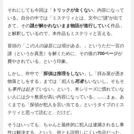
それにしても今回は「
トリックが全くない
」内容になって
いる。自分の中では「ミステリィとは、文中に“謎”が出て
きて、その
謎が解かれないまま物語が進行していく
作品」
と解釈しているので、本作品もミステリィと言える。
冒頭の「
この人の論旨には瑕がある
。」というただ一言の
謎（というか真意）を解くために、その後の
700ページ
が
費やされている、という印象。
しかし、作中で「
探偵は推理をしない
」し「拝み屋が憑き
物落としをする」までは「
犯人
も
死者
もいないし、そもそ
も
事件は起きていない
」という、本シリーズに慣れていな
い人には少々敷居が高い内容になっている。……まぁ、あ
くまでも「探偵が犯人を言い当てる」というタイプのミス
テリィと思って読むと、だけど。
そうはいっても、ちゃんと最終的に犯人は逮捕されるし事
件は解決する、という、何とも説明しにくい作品だった。