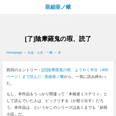
亜細亜ノ蛾
メニュー
[了]陰摩羅鬼の瑕、読了
Homepage
社会・人生・一般
本
前回のエントリー・
[読]陰摩羅鬼の瑕、ようやく半分（400
ページ）まで読んだ : 亜細亜ノ蛾
から、一気に読み終わっ
た。
もし、本作品をうっかり間違って「本格派ミステリィ」と
して読んでいた人は、ビックリする（か怒り出す）だろ
う。本作品は、というかこのシリーズはあくまでも「妖怪
小説」だ。