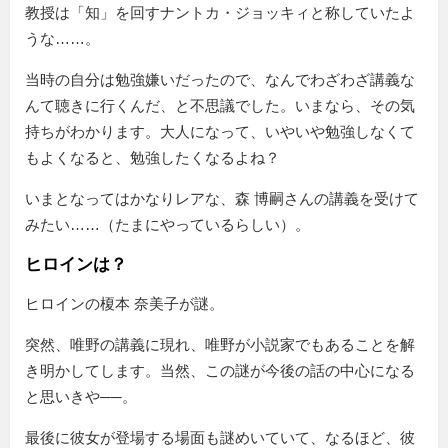
教授は「知」を回すナントカ・ジョッキィと称していたよ
うな……。
当時の自分は勉強嫌いだったので、なんでわざわざ講義な
んて聴きに行くんだ、と不思議でした。いまなら、その気
持ちがわかります。大人になって、いやいや勉強しなくて
もよくなると、勉強したくなるよね？
いまとなってはかなりレアな、森 博嗣さんの講義を受けて
みたい……（たまにやっているらしい）。
ヒロインは？
ヒロインの榎本 奈美子が謎。
突然、唯野の講義に現れ、唯野が小説家でもあることを解
き明かしてします。当然、この謎が今後の話の中心になる
と思いきや──。
最後に彼女が登場する場面も謎めいていて、なるほど、彼