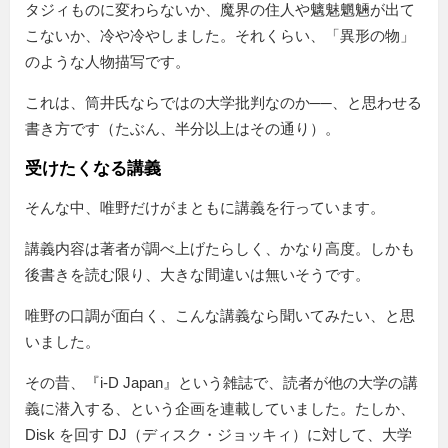
タジィものに変わらないか、魔界の住人や魑魅魍魎が出て
こないか、冷や冷やしました。それくらい、「異形の物」
のような人物描写です。
これは、筒井氏ならではの大学批判なのか──、と思わせる
書き方です（たぶん、半分以上はその通り）。
受けたくなる講義
そんな中、唯野だけがまともに講義を行っています。
講義内容は著者が調べ上げたらしく、かなり高度。しかも
後書きを読む限り、大きな間違いは無いそうです。
唯野の口調が面白く、こんな講義なら聞いてみたい、と思
いました。
その昔、『i-D Japan』という雑誌で、読者が他の大学の講
義に潜入する、という企画を連載していました。たしか、
Disk を回す DJ（ディスク・ジョッキィ）に対して、大学