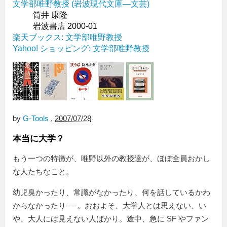
文学部唯野教授 (岩波現代文庫―文芸)
筒井 康隆
岩波書店 2000-01
楽天ブックス: 文学部唯野教授
Yahoo! ショッピング: 文学部唯野教授
by
G-Tools
,
2007/07/28
本当に大学？
もう一つの特徴が、唯野以外の教授達が、ほぼ全員おかし
な人たちなこと。
幼児臭かったり、常識がなかったり、何を話しているかわ
からなかったり──。おおよそ、大学人とは思えない、い
や、大人には見えない人ばかり。途中、急に SF やファン