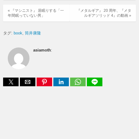
« 『マシニスト』 居眠りする「一
『メタルギア』 20 周年、『メタ
年間眠っていない男」
ルギアソリッド 4』の動画 »
タグ:
book
筒井康隆
asiamoth
: