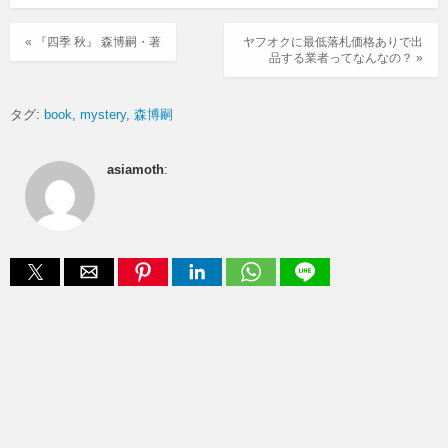
« 『四季 秋』 森博嗣・著
ヤフオクに最低落札価格ありで出
品する業者ってなんなの？ »
タグ:
book
mystery
森博嗣
asiamoth
: