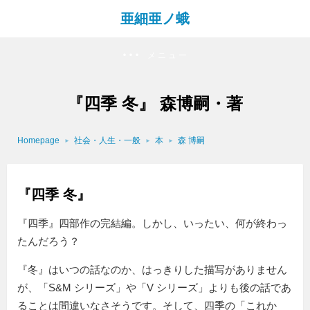
亜細亜ノ蛾
メニュー
『四季 冬』 森博嗣・著
Homepage
社会・人生・一般
本
森 博嗣
『四季 冬』
『四季』四部作の完結編。しかし、いったい、何が終わっ
たんだろう？
『冬』はいつの話なのか、はっきりした描写がありません
が、「S&M シリーズ」や「V シリーズ」よりも後の話であ
ることは間違いなさそうです。そして、四季の「これか