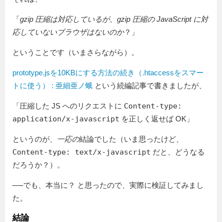
「
gzip 圧縮は対応しているが、gzip 圧縮の JavaScript に対
応していないブラウザはないのか
？」
ということです（いまさらながら）。
prototype.jsを10KBにする方法の続き（.htaccessをスマー
トに使う） : 亜細亜ノ蛾
という続編記事で書きましたが、
「圧縮した JS へのリクエストに
Content-type:
application/x-javascript
を正しく返せば OK」
というのが、
一応の
結論でした（いま思ったけど、
Content-type: text/x-javascript
だと、どうなる
だろうか？）。
──でも、本当に？ と思ったので、実際に検証してみまし
た。
結論