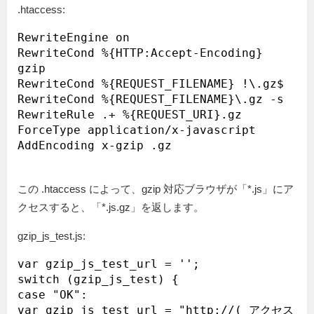
.htaccess:
RewriteEngine on

RewriteCond %{HTTP:Accept-Encoding} 
gzip

RewriteCond %{REQUEST_FILENAME} !\.gz$

RewriteCond %{REQUEST_FILENAME}\.gz -s

RewriteRule .+ %{REQUEST_URI}.gz

ForceType application/x-javascript

この .htaccess によって、gzip 対応ブラウザが「*.js」にア
クセスすると、「*.js.gz」を返します。
gzip_js_test.js:
var gzip_js_test_url = '';

switch (gzip_js_test) {

case "OK":

var gzip_js_test_url = "http://( アクセス