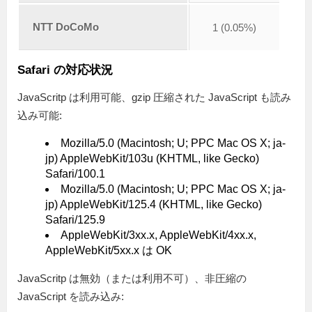
NTT DoCoMo
1 (0.05%)
Safari の対応状況
JavaScritp は利用可能、gzip 圧縮された JavaScript も読み
込み可能:
Mozilla/5.0 (Macintosh; U; PPC Mac OS X; ja-
jp) AppleWebKit/103u (KHTML, like Gecko)
Safari/100.1
Mozilla/5.0 (Macintosh; U; PPC Mac OS X; ja-
jp) AppleWebKit/125.4 (KHTML, like Gecko)
Safari/125.9
AppleWebKit/3xx.x, AppleWebKit/4xx.x,
AppleWebKit/5xx.x は OK
JavaScritp は無効（または利用不可）、非圧縮の
JavaScript を読み込み: