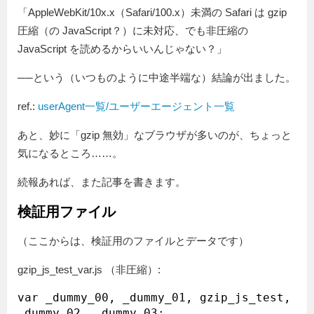
「AppleWebKit/10x.x（Safari/100.x）未満の Safari は gzip
圧縮（の JavaScript？）に未対応、でも非圧縮の
JavaScript を読めるからいいんじゃない？」
──という（いつものように中途半端な）結論が出ました。
ref.:
userAgent一覧/ユーザーエージェント一覧
あと、妙に「gzip 無効」なブラウザが多いのが、ちょっと
気になるところ……。
続報あれば、また記事を書きます。
検証用ファイル
（ここからは、検証用のファイルとデータです）
gzip_js_test_var.js （非圧縮）:
var _dummy_00, _dummy_01, gzip_js_test, 
_dummy_02, _dummy_03;
