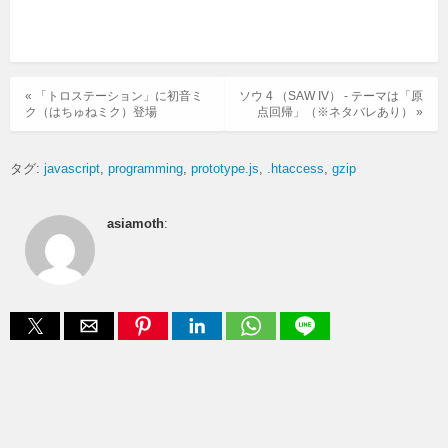
« 「トロステーション」に初音ミ
ソウ 4 （SAW IV） - テーマは「原
ク（はちゅねミク）登場
点回帰」（※ネタバレあり） »
タグ:
javascript
programming
prototype.js
.htaccess
gzip
asiamoth
: