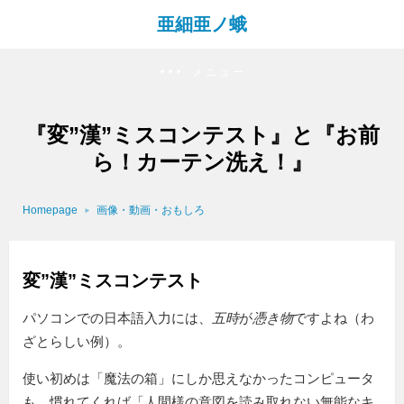
亜細亜ノ蛾
メニュー
『変”漢”ミスコンテスト』と『お前
ら！カーテン洗え！』
Homepage
画像・動画・おもしろ
変”漢”ミスコンテスト
パソコンでの日本語入力には、
五時
が
憑き物
ですよね（わ
ざとらしい例）。
使い初めは「魔法の箱」にしか思えなかったコンピュータ
も、慣れてくれば「人間様の意図を読み取れない無能なキ