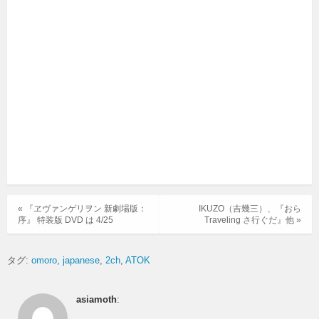
« 『ヱヴァンゲリヲン 新劇場版：
IKUZO（吉幾三）、『おら
序』 特装版 DVD は 4/25
Traveling さ行ぐだ』他 »
タグ:
omoro
japanese
2ch
ATOK
asiamoth
: