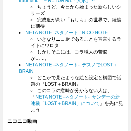
träumend ～RETURN/1「人形」～
ちょうど、今日から始まった新らしいシ
リーズ
完成度が高い「もしも」の世界で、続編
に期待
NETA NOTE -ネタノート-: NICO NOTE
いきなりニコ厨であることを宣言するラ
イトにワロタ
しかしそこには、コラ職人の苦悩
が……。
NETA NOTE -ネタノート-: デスノでLOST＋
BRAIN
どこかで見たような絵と設定と構図で話
題の『LOST＋BRAIN』
このコラの意味が分からない人は、
『
NETA NOTE -ネタノート-: サンデーの新
連載「LOST＋BRAIN」について
』を先に見
よう
ニコニコ動画