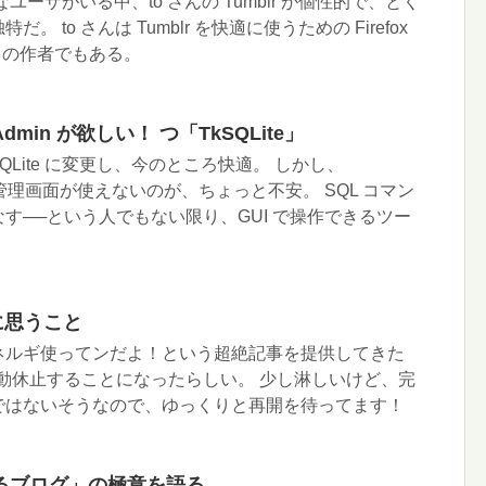
ユーザがいる中、to さんの Tumblr が個性的で、とく
 to さんは Tumblr を快適に使うための Firefox
o」の作者でもある。
yAdmin が欲しい！ つ「TkSQLite」
SQLite に変更し、今のところ快適。 しかし、
ような管理画面が使えないのが、ちょっと不安。 SQL コマン
す──という人でもない限り、GUI で操作できるツー
止に思うこと
ネルギ使ってンだよ！という超絶記事を提供してきた
び、活動休止することになったらしい。 少し淋しいけど、完
ではないそうなので、ゆっくりと再開を待ってます！
るブログ」の極意を語る