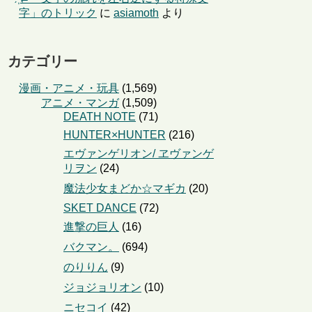
字」のトリック
に
asiamoth
より
カテゴリー
漫画・アニメ・玩具
(1,569)
アニメ・マンガ
(1,509)
DEATH NOTE
(71)
HUNTER×HUNTER
(216)
エヴァンゲリオン/ ヱヴァンゲ
リヲン
(24)
魔法少女まどか☆マギカ
(20)
SKET DANCE
(72)
進撃の巨人
(16)
バクマン。
(694)
のりりん
(9)
ジョジョリオン
(10)
ニセコイ
(42)