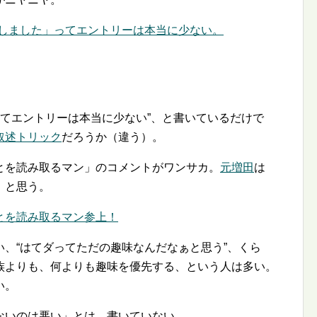
○○しました」ってエントリーは本当に少ない。
ってエントリーは本当に少ない
、と書いているだけで
叙述トリック
だろうか（違う）。
とを読み取るマン」のコメントがワンサカ。
元増田
は
、と思う。
いことを読み取るマン参上！
い、
はてダってただの趣味なんだなぁと思う
、くら
族よりも、何よりも趣味を優先する、という人は多い。
い。
ないのは悪い」とは、書いていない。