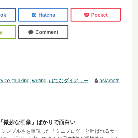
vice
,
thinking
,
writing
,
はてなダイアリー
asiamoth
lr は「微妙な画像」ばかりで面白い
og）は、シンプルさを重視した「ミニブログ」と呼ばれるサー