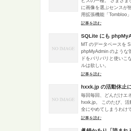
ビスの一種。 さまざまな
に画像を選ぶセンスが独特だ。
用拡張機能「Tomblo
記事を読む
SQLite にも phpM
MT のデータベースを 
phpMyAdmin の
ドをバリバリと使いこな
ルは欲しい。
記事を読む
hxxk.jp の活動休
毎回毎回、どんだけエ
hxxk.jp。 このた
全にやめてしまうわけ
記事を読む
眞鍋かをり「読まれ