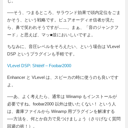
じ。
──そう、つまるところ、サラウンド効果で頭内定位をごま
かそう、という戦略です。ピュアオーディオ信者が見た
ら、鼻で笑われそうですが……。まぁ、「音のジャンクフ
ード」と思えば、マッ■並においしいですよ。
ちなみに、音圧レベルをそろえたい、という場合は VLevel
DSP というプラグインも手軽です。
VLevel DSP: Shtééf – Foobar2000
Enhancer と VLevel は、スピーカの時に使うのも良いです
よ。
──あ、よく考えたら、通常は Winamp もインストールが
必要ですね。foobar2000 以外は使いたくない！ という人
は、書庫ファイルから Winamp 用プラグインを解凍する
──方法を、何とか自力で見つけましょう（さりげなく質問
回避の術！）。