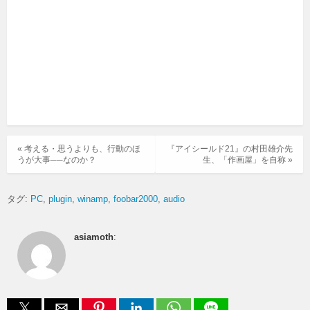
« 考える・思うよりも、行動のほ
『アイシールド21』の村田雄介先
うが大事──なのか？
生、「作画屋」を自称 »
タグ:
PC
plugin
winamp
foobar2000
audio
asiamoth
: