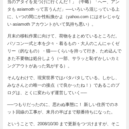
当のアタイを見つけに行くんだ！」（中略）「へー、アン
タも asiamoth って言うんだ」──いろいろ混じっている上
に、いつの間にか性転換かよ（yahoo.com にはオレじゃな
い asiamoth アカウントがいて気持ち悪い）。
月末の移転作業に向けて、荷物をまとめているところだ。
パソコン一式と本を少々・着るもの・大人のこんにゃくゼ
リー（的なもの）・猫──くらいを持って行き、ため込んで
きた不要物は処分しよう（一部、サラッと恥ずかしいカミ
ングアウトがあった気がする）。
そんなわけで、現実世界ではバタバタしている。しかし、
みなさんとの唯一の接点（で良かったね！）であるこのブ
ログは、とくに変わらず運営していく──
──つもりだったのに、思わぬ事態に！ 新しい住所でのネ
ット回線の工事が、来月の半ばまで順番待ちになった。
ということで、2008/10/30 まで更新をつづけますが、そこ