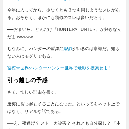
今年に入ってから、少なくとも 3 つも同じようなスレがあ
る。おそらく、ほかにも類似のスレは多いだろう。
──おまいら、どんだけ『HUNTER×HUNTER』が好きなん
だよ wwwww
ちなみに、
ハンターの世界に
飛影
がいる
のは常識だ。知ら
ない人はモグリである。
冨樫☆世界:ハンターハンター世界で飛影を捜索せよ！
引っ越しの予感
さて、忙しい理由を書く。
唐突に
引っ越しすることになった
。といってもネット上で
はなく、リアルな話である。
──え、夜逃げ？ ストーカ被害？ それとも自分探し？ 「本