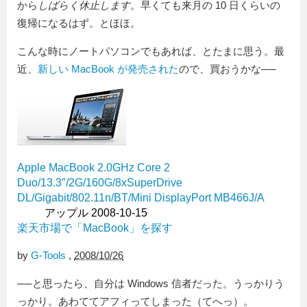
から
しばらく休止します
。早くても来月の 10 日くらいの
復帰になるはず。とほほ。
こんな時にノートパソコンでもあれば、とたまに思う。最
近、
新しい MacBook が発売された
ので、買おうかな──
Apple MacBook 2.0GHz Core 2
Duo/13.3″/2G/160G/8xSuperDrive
DL/Gigabit/802.11n/BT/Mini DisplayPort MB466J/A
アップル 2008-10-15
楽天市場で「MacBook」を探す
by
G-Tools
,
2008/10/26
──と思ったら、自分は Windows 信者だった。うっかりう
っかり。あわててアフィってしまった（てへっ）。