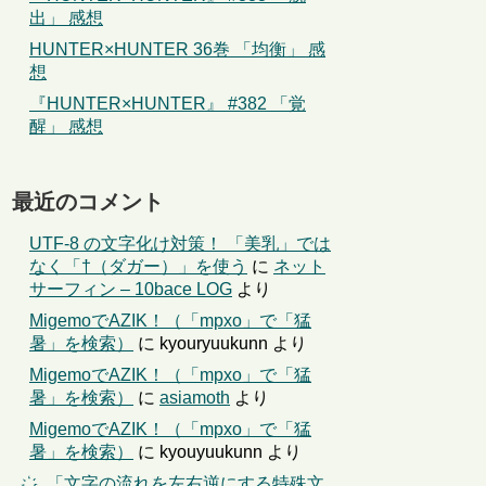
出」 感想
HUNTER×HUNTER 36巻 「均衡」 感
想
『HUNTER×HUNTER』 #382 「覚
醒」 感想
最近のコメント
UTF-8 の文字化け対策！ 「美乳」では
なく「†（ダガー）」を使う
に
ネット
サーフィン – 10bace LOG
より
MigemoでAZIK！（「mpxo」で「猛
暑」を検索）
に
kyouryuukunn
より
MigemoでAZIK！（「mpxo」で「猛
暑」を検索）
に
asiamoth
より
MigemoでAZIK！（「mpxo」で「猛
暑」を検索）
に
kyouyuukunn
より
҉←「文字の流れを左右逆にする特殊文