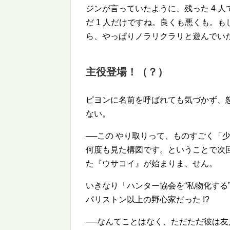
ジンが言っていたように、残った 4 
だ 1 人だけですね。良くも悪くも。
ら、やっぱりノラリクラリと遊んでい
主役登場！（？）
ピヨンに名前を呼ばれても気づかず、
ない。
──この やり取りって、ものすごく「
何度も見た構図です。ということで次
た『ウサコイ』が始まりま、せん。
いきなり「ハンター協会を
私物化する
パリストン以上の野心家だった !?
──なんてことはなく、ただただ彼は