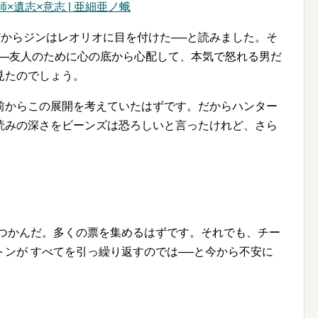
医師×遺志×意志 | 亜細亜ノ蛾
だからジンはレオリオに目を付けた──と読みました。そ
──友人のために心の底から心配して、本気で怒れる男だ
見たのでしょう。
前からこの展開を考えていたはずです。だからハンター
読みの深さをビーンズは恐ろしいと言ったけれど、さら
をつかんだ。多くの票を集めるはずです。それでも、チー
ンが すべてを引っ繰り返すのでは──と今から不安に