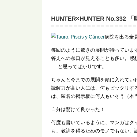
HUNTER×HUNTER No.332
病院を出る全員
毎回のように驚きの展開が待っていま
答えへの糸口が見えることも多い。感
──と思ってばかりです。
ちゃんと今までの展開を頭に入れてい
読解力が高い人には、何もビックリす
は、匿名の掲示板に何人もいそう（本当
自分は驚けて良かった！
何度も書いているように、マンガはク
も、教訓を得るためのモノでもない。読