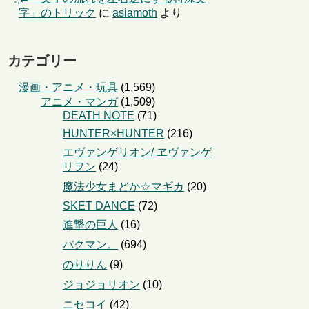
字」のトリック
に
asiamoth
より
カテゴリー
漫画・アニメ・玩具
(1,569)
アニメ・マンガ
(1,509)
DEATH NOTE
(71)
HUNTER×HUNTER
(216)
エヴァンゲリオン/ ヱヴァンゲ
リヲン
(24)
魔法少女まどか☆マギカ
(20)
SKET DANCE
(72)
進撃の巨人
(16)
バクマン。
(694)
のりりん
(9)
ジョジョリオン
(10)
ニセコイ
(42)