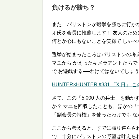
負けるが勝ち？
また、パリストンが選挙を勝ちに行か
オ氏を会長に推薦します！ 友人のため
何とか心にもないことを笑顔で しゃべ
選挙が始まったころはパリストンの考
マユから かえったキメラアントたちで
で お遊戯する──わけではないでしょ
HUNTER×HUNTER #331 「X 日
さて、この「5,000 人の兵士」を動
か？ マユを回収したことも、ほかの
「副会長の特権」を使ったわけでも な
ここから考えると、すでに張り巡らさ
で、十分にパリストンの野望は叶えら