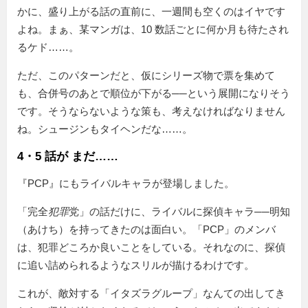
かに、盛り上がる話の直前に、一週間も空くのはイヤです
よね。まぁ、某マンガは、10 数話ごとに何か月も待たされ
るケド……。
ただ、このパターンだと、仮にシリーズ物で票を集めて
も、合併号のあとで順位が下がる──という展開になりそう
です。そうならないような策も、考えなければなりません
ね。シュージンもタイヘンだな……。
4・5 話が まだ……
『PCP』にもライバルキャラが登場しました。
「完全
犯罪
党」の話だけに、ライバルに探偵キャラ──明知
（あけち）を持ってきたのは面白い。「PCP」のメンバ
は、犯罪どころか良いことをしている。それなのに、探偵
に追い詰められるようなスリルが描けるわけです。
これが、敵対する「イタズラグループ」なんての出してき