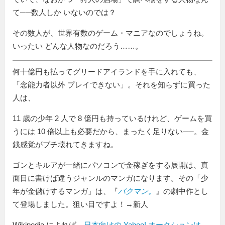
て──数人しか いないのでは？
その数人が、世界有数のゲーム・マニアなのでしょうね。
いったい どんな人物なのだろう……。
何十億円も払ってグリードアイランドを手に入れても、
念能力者以外 プレイできない
。それを知らずに買った
人は、
11 歳の少年 2 人で 8 億円も持っているけれど、ゲームを買
うには 10 倍以上も必要だから、まったく足りない──。金
銭感覚がブチ壊れてきますね。
ゴンとキルアが一緒にパソコンで金稼ぎをする展開は、真
面目に書けば違うジャンルのマンガになります。その「少
年が金儲けするマンガ」は、『
バクマン。
』の劇中作とし
て登場しました。狙い目ですよ！→新人
Wikipedia によれば、
日本向けの Yahoo! オークションは