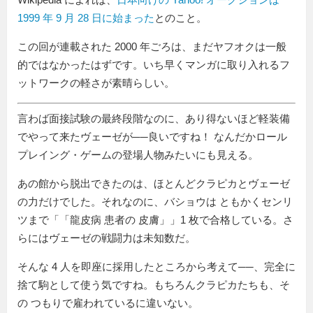
1999 年 9 月 28 日に始まった
とのこと。
この回が連載された 2000 年ごろは、まだヤフオクは一般
的ではなかったはずです。いち早くマンガに取り入れるフ
ットワークの軽さが素晴らしい。
言わば面接試験の最終段階なのに、あり得ないほど軽装備
でやって来たヴェーゼが──良いですね！ なんだかロール
プレイング・ゲームの登場人物みたいにも見える。
あの館から脱出できたのは、ほとんどクラピカとヴェーゼ
の力だけでした。それなのに、バショウは ともかくセンリ
ツまで「
龍皮病 患者の 皮膚
」1 枚で合格している。さ
らにはヴェーゼの戦闘力は未知数だ。
そんな 4 人を即座に採用したところから考えて──、完全に
捨て駒として使う気ですね。もちろんクラピカたちも、そ
の つもりで雇われているに違いない。