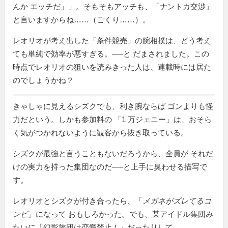
んか エッチだ
」。そもそもアッチも、「ナントカ交渉」
と言いますからね……（ごくり……）。
レオリオが考え出した
条件競売
の腕相撲は、どう考え
ても単純で効率が悪すぎる。──と だまされました。この
時点でレオリオの狙いを読みきった人は、連載時には居た
のでしょうかね？
きゃしゃに見えるシズクでも、利き腕ならば ゴンよりも怪
力だという。しかも参加料の
1 万ジェニー
は、おそら
く気がつかれないように観客から抜き取っている。
シズクが最強と言うこともないだろうから、全員が それだ
けの実力を持った集団なのだ──と上手に臭わせる描写で
す。
レオリオとシズクが付き合ったら、「
メガネがズレてるコ
ンビ
」になって おもしろかった。でも、某アイドル集団み
たいに「幻影旅団は恋愛禁止！」だったりして。