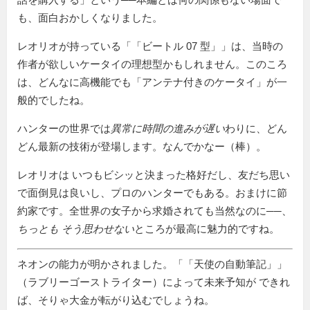
も、面白おかしくなりました。
レオリオが持っている「
ビートル 07 型
」は、当時の
作者が欲しいケータイの理想型かもしれません。このころ
は、どんなに高機能でも「アンテナ付きのケータイ」が一
般的でしたね。
ハンターの世界では
異常に時間の進みが遅い
わりに、どん
どん最新の技術が登場します。なんでかなー（棒）。
レオリオは いつもビシッと決まった格好だし、友だち思い
で面倒見は良いし、プロのハンターでもある。おまけに節
約家です。全世界の女子から求婚されても当然なのに──、
ちっとも そう思わせない
ところが最高に魅力的ですね。
ネオンの能力が明かされました。「
天使の自動筆記
」
（ラブリーゴーストライター）によって未来予知が できれ
ば、そりゃ大金が転がり込むでしょうね。