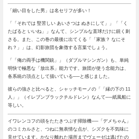
「細い目をした男」は名セリフが多い！
「
それでは 堅苦しい あいさつは ぬきにして
」「
く
たばると いいね
」なんて、シンプルな直球だけに鋭く刺
さる。また、この巻の最後に出てくる「
家族？ なにそ
れ？
」は、幻影旅団を象徴する言葉でしょう。
「
俺の両手は機関銃
」（ダブルマシンガン）も、単純
明快で極悪な「放出系」能力です。旅団が使う念能力は、
各系統の頂点として描いている──と感じました。
彼らの強さと比べると、シャッチモーノの「
縁の下の 11
人
」（イレブンブラックチルドレン）なんて──紙風船に
等しい。
イワレンコフの頭をたたきつぶす掃除機──
デメちゃん
のコミカルさと、つねに無表情な点が、シズクを不気味に
見せています。かなり離れた場所までヴェーゼは逃げたの