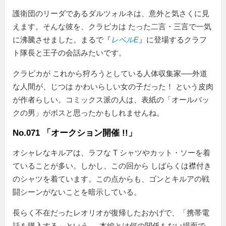
護衛団のリーダであるダルツォルネは、意外と気さくに見
えます。そんな彼を、クラピカは たった二言・三言で一気
に沸騰させました。まるで『
レベルE
』に登場するクラフ
ト隊長と王子の会話みたいです。
クラピカが これから狩ろうとしている人体収集家──外道
な人間が、じつは かわいらしい女の子だった！ という皮肉
が作者らしい。コミックス派の人は、表紙の「オールバッ
クの男」がボスと思ったかもしれませんね。
No.071 「オークション開催 !!」
オシャレなキルアは、ラフな T シャツやカット・ソーを着
ていることが多い。しかし、この回から しばらくは襟付き
のシャツを着ています。この点からも、ゴンとキルアの戦
闘シーンがないことを暗示している。
長らく不在だったレオリオが復帰したおかげで、「携帯電
話を購入する」という──本編とは何の関係もない場面で