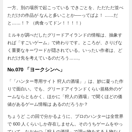
一方、別の場所で起こっている できごとを、ただただ並べ
ただけの作品が なんと多いことか──ってばよ！ ……だ
と……！？ （肉食ってドン！！！！）
ミルキが調べだしたグリードアイランドの情報は、抽象す
れば「すごいゲーム」で終わりです。ところが、さりげな
く重要なキーワードが隠されている。いったい作者は、ど
れだけ先を考えているのだろう……。
No.070 「ヨークシンへ」
「
ハンター専用サイト 狩人の酒場
」は、妙に凝った作
りで面白い。でも、グリードアイランドくらい規格外のゲ
ームならともかく、ほかに「狩人の酒場」で聞くほどの価
値があるゲーム情報は あるのだろうか？
ちょうど この回で分かるように、プロのハンターは全世界
で 600 人くらいしか存在しません。そのうちゲームをやっ
ていて、なおかつ「狩人の酒場」で調べ物をする人物なん