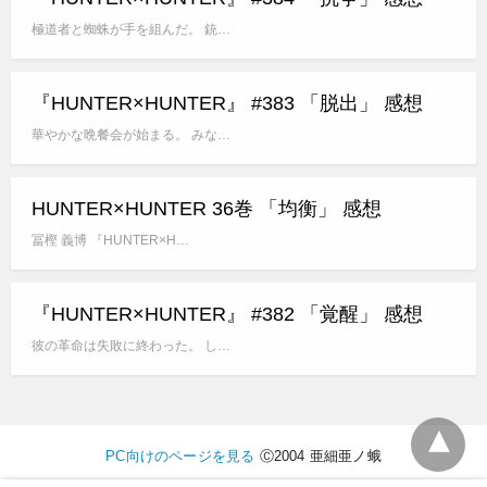
極道者と蜘蛛が手を組んだ。 銃…
『HUNTER×HUNTER』 #383 「脱出」 感想
華やかな晩餐会が始まる。 みな…
HUNTER×HUNTER 36巻 「均衡」 感想
冨樫 義博 『HUNTER×H…
『HUNTER×HUNTER』 #382 「覚醒」 感想
彼の革命は失敗に終わった。 し…
PC向けのページを見る
Ⓒ2004 亜細亜ノ蛾