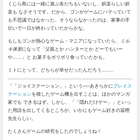
くじら島には一緒に遊ぶ友だちもいないし、娯楽らしい娯
楽も なさそうです。だから、ゴンがゲームにハマっていて
も不思議ではなかった。そうならなかったのは、家事の手
伝いで一日が終わっていたからかな。
もしもゴンが熱心なゲーム・マニアになっていたら、
ミル
キ体形
になって「父親とか ハンターとか どーでもいー
や……」と お菓子をボリボリ食っていたかも。
ミトにとって、どちらが幸せだったんだろう……。
「
ジョイステーション
」という──あきらかに
プレイス
テーション
を模したゲーム機を出すことは、ほかのマンガ
家でも できるはず。しかし、「
隠れだけゲー
」といっ
た用語を出してくるところが、いかにもゲーム好きの冨樫
先生らしい。
たくさんゲームの研究をしたのでしょうね！