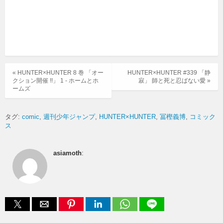
« HUNTER×HUNTER 8 巻 「オー
HUNTER×HUNTER #339 「静
クション開催 !!」 1 - ホームとホ
寂」 師と死と忍ばない愛 »
ームズ
タグ:
comic
週刊少年ジャンプ
HUNTER×HUNTER
冨樫義博
コミック
ス
asiamoth
: