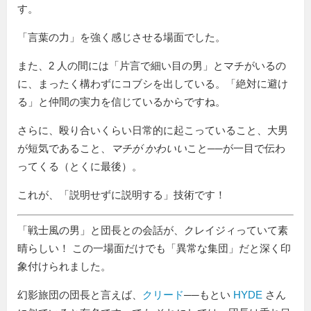
す。
「言葉の力」を強く感じさせる場面でした。
また、2 人の間には「片言で細い目の男」とマチがいるの
に、まったく構わずにコブシを出している。「絶対に避け
る」と仲間の実力を信じているからですね。
さらに、殴り合いくらい日常的に起こっていること、大男
が短気であること、
マチが かわいい
こと──が一目で伝わ
ってくる（とくに最後）。
これが、「説明せずに説明する」技術です！
「戦士風の男」と団長との会話が、クレイジィっていて素
晴らしい！ この一場面だけでも「異常な集団」だと深く印
象付けられました。
幻影旅団の団長と言えば、
クリード
──もとい
HYDE
さん