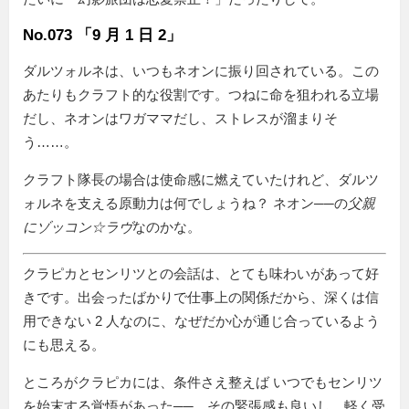
No.073 「9 月 1 日 2」
ダルツォルネは、いつもネオンに振り回されている。この
あたりもクラフト的な役割です。つねに命を狙われる立場
だし、ネオンはワガママだし、ストレスが溜まりそ
う……。
クラフト隊長の場合は使命感に燃えていたけれど、ダルツ
ォルネを支える原動力は何でしょうね？ ネオン──の
父親
にゾッコン☆ラヴ
なのかな。
クラピカとセンリツとの会話は、とても味わいがあって好
きです。出会ったばかりで仕事上の関係だから、深くは信
用できない 2 人なのに、なぜだか心が通じ合っているよう
にも思える。
ところがクラピカには、条件さえ整えば いつでもセンリツ
を始末する覚悟があった──。その緊張感も良いし、軽く受