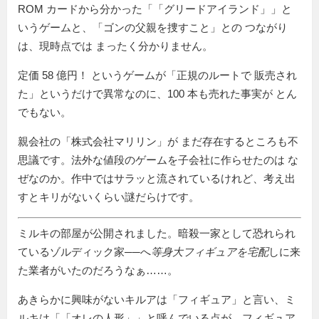
ROM カードから分かった「
グリードアイランド
」と
いうゲームと、「ゴンの父親を捜すこと」との つながり
は、現時点では まったく分かりません。
定価 58 億円！ というゲームが
正規のルートで 販売され
た
というだけで異常なのに、100 本も売れた事実が とん
でもない。
親会社の
株式会社マリリン
が まだ存在するところも不
思議です。法外な値段のゲームを子会社に作らせたのは な
ぜなのか。作中ではサラッと流されているけれど、考え出
すとキリがないくらい謎だらけです。
ミルキの部屋が公開されました。暗殺一家として恐れられ
ているゾルディック家──へ
等身大フィギュアを宅配
しに来
た業者がいたのだろうなぁ……。
あきらかに興味がないキルアは「フィギュア」と言い、ミ
ルキは「
オレの人形
」と呼んでいる点が、フィギュア