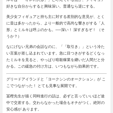
好きな自分からすると興味深い。普通なら逆にする。
美少女フィギュアと持ち主に対する差別的な意見が、とく
に昔は多かったから、より一般的で高尚な響きがする「人
形」とミルキは呼ぶのかも。──深い！ 深すぎるぞ！ （そ
うか？）
なにげない兄弟の会話なのに、「
取引き
」という冷た
い言葉が差し込まれています。急に目つきがするどくなっ
たミルキを見ると、やっぱり暗殺稼業を継いだ人間だと分
かる。この緩急の付け方は、いつもながら効果的です。
グリードアイランドと
ヨークシンのオークション
が こ
こでつながった！ とても見事な展開です。
冨樫先生が描く同時進行の話は、必ずと言っていいほど途
中で交差する。交わらなかった場合もオチがつく。絶対の
安心感が あります。