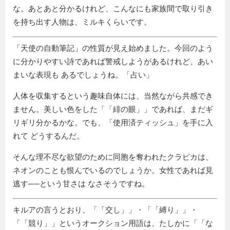
な。あとあと分かるけれど、こんなにも家族間で取り引き
を持ち出す人物は、ミルキくらいです。
「天使の自動筆記」の性質が見え始めました。今回のよう
に分かりやすい詩であれば警戒しようがあるけれど、あい
まいな表現も あるでしょうね。「占い」
人体を収集するという趣味自体には、当然ながら共感でき
ません。美しい色をした「
緋の眼
」であれば、まだギ
リギリ分かるかな。でも、
使用済ティッシュ
を手に入
れて どうするんだ。
そんな理不尽な欲望のために同胞を奪われたクラピカは、
ネオンのことも恨んでいるのでしょうか。女性であれば見
逃す──という甘さは なさそうですね。
キルアの言うとおり、「
交し
」・「
縛り
」・
「
競り
」というオークション用語は、たしかに「
な