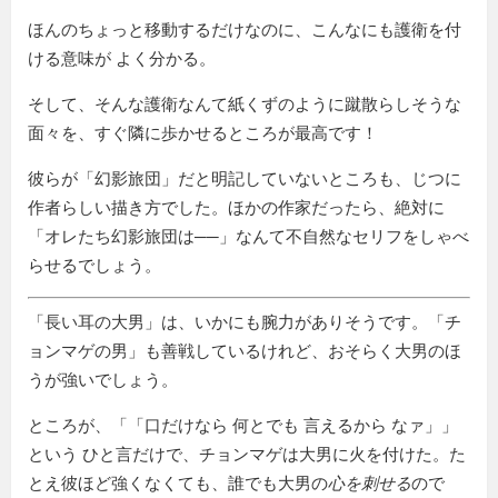
ほんのちょっと移動するだけなのに、こんなにも護衛を付
ける意味が よく分かる。
そして、そんな護衛なんて紙くずのように蹴散らしそうな
面々を、すぐ隣に歩かせるところが最高です！
彼らが「幻影旅団」だと明記していないところも、じつに
作者らしい描き方でした。ほかの作家だったら、絶対に
「オレたち幻影旅団は──」なんて不自然なセリフをしゃべ
らせるでしょう。
「長い耳の大男」は、いかにも腕力がありそうです。「チ
ョンマゲの男」も善戦しているけれど、おそらく大男のほ
うが強いでしょう。
ところが、「
口だけなら 何とでも 言えるから なァ
」
という ひと言だけで、チョンマゲは大男に火を付けた。た
とえ彼ほど強くなくても、誰でも大男の
心を刺せる
ので