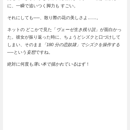
に、一瞬で追いつく脚力も すごい。
それにしても──、散り際の花の美しさよ……。
ネットの どこかで見た「
ヴェーゼ生き残り説
」が面白かっ
た。彼女が振り返った時に、ちょうどシズクと口づけして
しまい、そのまま
「180 分の恋奴隷」でシズクを操作する
──という
妄想
ですね。
絶対に何度も
薄い本で描かれている
はず！