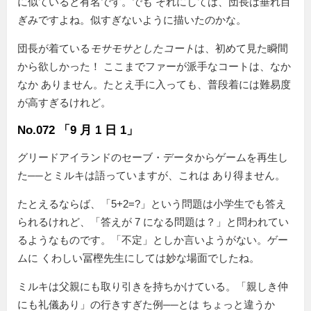
に似ていると有名です。でも それにしては、団長は垂れ目
ぎみですよね。似すぎないように描いたのかな。
団長が着ている
モサモサとしたコート
は、初めて見た瞬間
から欲しかった！ ここまでファーが派手なコートは、なか
なか ありません。たとえ手に入っても、普段着には難易度
が高すぎるけれど。
No.072 「9 月 1 日 1」
グリードアイランドのセーブ・データからゲームを再生し
た──とミルキは語っていますが、これは あり得ません。
たとえるならば、「5+2=?」という問題は小学生でも答え
られるけれど、「答えが 7 になる問題は？」と問われてい
るようなものです。「不定」としか言いようがない。ゲー
ムに くわしい冨樫先生にしては妙な場面でしたね。
ミルキは父親にも取り引きを持ちかけている。「親しき仲
にも礼儀あり」の行きすぎた例──とは ちょっと違うか