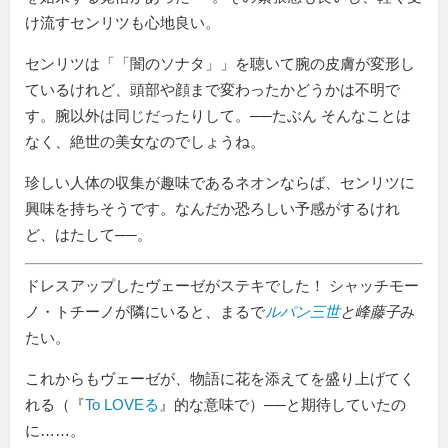
け流すセンリツも心地良い。
センリツは「
闇のソナタ
」を聴いて腕の皮膚が変形し
ているけれど、頭部や顔まで変わったかどうかは不明で
す。腕以外は同じだったりして。──たぶん そんなことは
なく、絶世の美女なのでしょうね。
珍しい人体の収集が趣味であるネオンならば、センリツに
興味を持ちそうです。なんだか恐ろしい予感がするけれ
ど、はたして──。
ドレスアップしたヴェーゼがステキでした！ シャッチモー
ノ・トチーノが隣にいると、まるで
ルパン三世
と峰藤子
み
たい。
これからもヴェーゼが、物語に花を添えてを盛り上げてく
れる（『
To LOVEる
』的な意味で）──と期待していたの
に……。