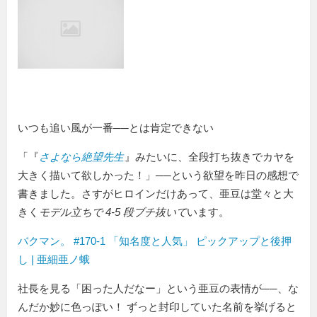
いつも追い風が一番──とは肯定できない
『
さよなら絶望先生
』みたいに、全段打ち抜きでカヤを
大きく描いて欲しかった！
──という欲望を昨日の感想で
書きました。さすがヒロインだけあって、亜豆は堂々と大
きく
モデル立ちで 4-5 段ブチ抜いて
います。
バクマン。 #170-1 「知名度と人気」 ピックアップと後押
し | 亜細亜ノ蛾
社長を見る「困った人だなー」という亜豆の表情が──、な
んだか妙に色っぽい！ ずっと封印していた名前を挙げると