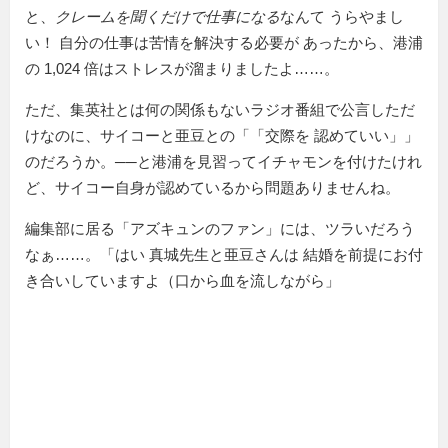
と、
クレームを聞くだけで仕事になる
なんて うらやまし
い！ 自分の仕事は苦情を解決する必要が あったから、港浦
の 1,024 倍はストレスが溜まりましたよ……。
ただ、集英社とは何の関係もないラジオ番組で公言しただ
けなのに、サイコーと亜豆との「
交際を 認めていい
」
のだろうか。──と港浦を見習ってイチャモンを付けたけれ
ど、サイコー自身が認めているから問題ありませんね。
編集部に居る「アズキュンのファン」には、ツラいだろう
なぁ……。「はい 真城先生と亜豆さんは 結婚を前提にお付
き合いしていますよ（口から血を流しながら」