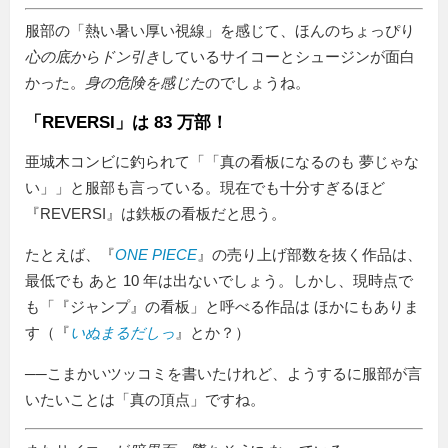
服部の「熱い暑い厚い視線」を感じて、ほんのちょっぴり
心の底からドン引き
しているサイコーとシュージンが面白
かった。
身の危険を感じた
のでしょうね。
「REVERSI」は 83 万部！
亜城木コンビに釣られて「
真の看板になるのも 夢じゃな
い
」と服部も言っている。現在でも十分すぎるほど
『REVERSI』は鉄板の看板だと思う。
たとえば、『
ONE PIECE
』の売り上げ部数を抜く作品は、
最低でも あと 10 年は出ないでしょう。しかし、現時点で
も「『ジャンプ』の看板」と呼べる作品は ほかにもありま
す（『
いぬまるだしっ
』とか？）
──こまかいツッコミを書いたけれど、ようするに服部が言
いたいことは「真の頂点」ですね。