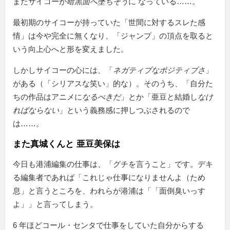
またサイコーが
暗黒面へ墜ちそう
に なっている……。
最初期のサイコーが持っていた「世間に対するスレた感
情」は今や完全に無くなり、「ジャンプ」の頂点を取ると
いう向上心へと形を変えました。
しかしサイコーの心には、「
ネガティブなポジティブさ
」
がある（「シリアスな笑い」的な）。そのうち、「自分た
ちの作品はアニメに
なるべきだ
」とか「亜豆と結婚し
なけ
ればならない
」という義務感に押しつぶされるので
は……。
また真城くんと 亜豆美保は
今日も港浦編集の仕事は、「グチを言うこと」です。デキ
る編集者であれば「これじゃ仕事になりませんよ（ため
息」と言うところを、われらが港浦は「
面倒臭いっす
よ
」と言ってしまう。
6 年ほどコール・センタで仕事をしていた自分からする