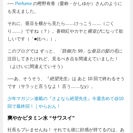
──
Perfume
の樫野有香（愛称・かしゆか）さんのように
も見えました。
それに、亜豆を横から見たら……けっこう……（ごく
り……）ですね（？）。蒼樹紅やカヤと
横並び
になって欲
しいです（「■比べ」）。
このブログでは ずっと、
「防御力: 99」な亜豆の髪の毛
に
注目してきたけれど、見るべき点を間違えていました！
（よけいに間違えていそう）
──あ、そうそう、『
絶望先生
』は あと 10 回で終わるそう
です（サラッと言うなよ！ 言う……なy）。
少年マガジン連載の『さよなら絶望先生』今週含めて@10
回で最終回！｜やらおん！
爽やかビタミン水 “サワスイ”
社長もブレませんね！ それでも彼に好感が持てるのは、あ