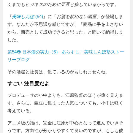
くまでも
ビジネスのために亜豆と接している
からです。
『
美味しんぼ
(54)
』に「
お酒を飲めない酒屋
」が登場しま
す。なんだか不思議な感じですが、「商品に手を出さない
から、商売として成功できると思った」と聞いて納得しま
した。
第54巻 日本酒の実力（6） あらすじ – 美味しんぼ塾ストー
リーブログ
その酒屋と社長は、似ているのかもしれませんね。
すごい 注目度だよ
プロデューサの小中よりも、江原監督のほうが偉く見えま
す。さらに、亜豆に集まった人気についても、小中は軽く
考えている。
アニメ版の話は、完全に江原が中心となって進んでいきそ
うです。方向性が分かりやすくて良いのですが、もしも彼