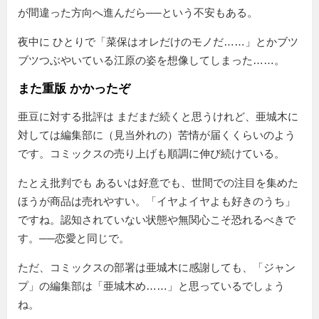
が間違った方向へ進んだら──という不安もある。
夜中に ひとりで「菜保はオレだけのモノだ……」とかブツ
ブツつぶやいている江原の姿を想像してしまった……。
また重版 かかったぞ
亜豆に対する批評は まだまだ続くと思うけれど、亜城木に
対しては編集部に（見当外れの）苦情が届くくらいのよう
です。コミックスの売り上げも順調に伸び続けている。
たとえ批判でも あるいは好意でも、世間での注目を集めた
ほうが商品は売れやすい。「イヤよイヤよも好きのうち」
ですね。認知されていない状態や無関心こそ恐れるべきで
す。──恋愛と同じで。
ただ、コミックスの部署は亜城木に感謝しても、「ジャン
プ」の編集部は「亜城木め……」と思っているでしょう
ね。