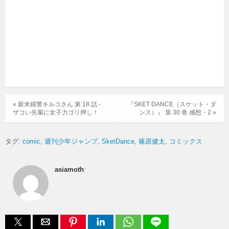
« 新米婦警キルコさん 第 18 話 -
『SKET DANCE（スケット・ダ
ザコい先輩に女子力ゴリ押し！
ンス）』 第 30 巻 感想・2 »
タグ:
comic
週刊少年ジャンプ
SketDance
篠原健太
コミックス
asiamoth
: