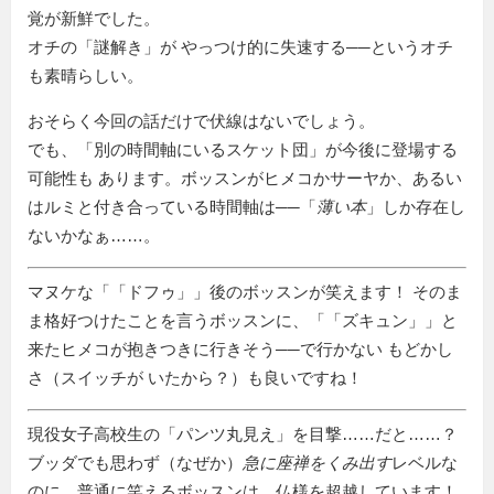
覚が新鮮でした。
オチの「謎解き」が やっつけ的に失速する──というオチ
も素晴らしい。
おそらく今回の話だけで伏線はないでしょう。
でも、「別の時間軸にいるスケット団」が今後に登場する
可能性も あります。ボッスンがヒメコかサーヤか、あるい
はルミと付き合っている時間軸は──「
薄い本
」しか存在し
ないかなぁ……。
マヌケな「
ドフゥ
」後のボッスンが笑えます！ そのま
ま格好つけたことを言うボッスンに、「
ズキュン
」と
来たヒメコが抱きつきに行きそう──で行かない もどかし
さ（スイッチが いたから？）も良いですね！
現役女子高校生の
パンツ丸見え
を目撃……だと……？
ブッダでも思わず（なぜか）
急に座禅をくみ出す
レベルな
のに、普通に笑えるボッスンは、仏様を超越しています！