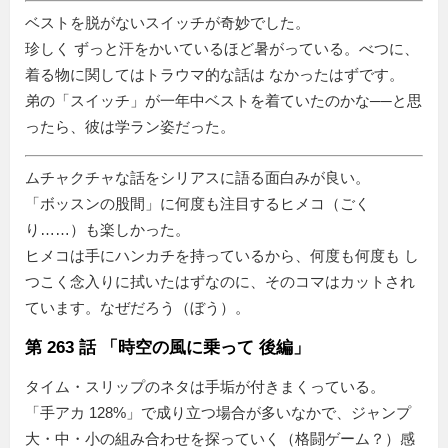
ベストを脱がないスイッチが奇妙でした。
珍しく ずっと汗をかいているほど暑がっている。べつに、
着る物に関してはトラウマ的な話は なかったはずです。
弟の「スイッチ」が一年中ベストを着ていたのかな──と思
ったら、彼は学ラン姿だった。
ムチャクチャな話をシリアスに語る面白みが良い。
ボッスンの股間
に何度も注目するヒメコ（ごく
り……）も楽しかった。
ヒメコは手にハンカチを持っているから、何度も何度も し
つこく念入りに拭いたはずなのに、そのコマはカットされ
ています。なぜだろう（ぼう）。
第 263 話 「時空の風に乗って 後編」
タイム・スリップのネタは手垢が付きまくっている。
「手アカ 128%」で成り立つ場合が多いなかで、ジャンプ
大・中・小の組み合わせを探っていく（格闘ゲーム？）感