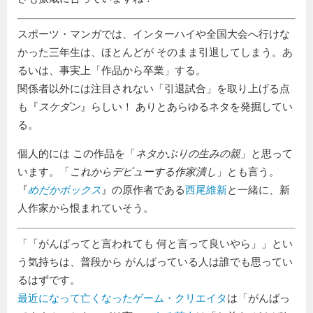
スポーツ・マンガでは、インターハイや全国大会へ行けな
かった三年生は、ほとんどが そのまま引退してしまう。あ
るいは、事実上「作品から卒業」する。
関係者以外には注目されない「引退試合」を取り上げる点
も『
スケダン
』らしい！ ありとあらゆるネタを発掘してい
る。
個人的には この作品を「
ネタかぶりの生みの親
」と思って
います。「
これからデビューする作家潰し
」とも言う。
『
めだかボックス
』の原作者である
西尾維新
と一緒に、新
人作家から恨まれていそう。
「
がんばってと言われても 何と言って良いやら
」とい
う気持ちは、普段から がんばっている人は誰でも思ってい
るはずです。
最近になって亡くなったゲーム・クリエイタ
は「がんばっ