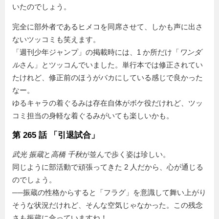
いたのでしょう。
完全に部外者であるヒメコを同席させて、しかも声に出さ
ないツッコミも笑えます。
「週刊少年ジャンプ」の掲載時には、1 か所だけ「
ワンダ
ル
さん」とツッコんでいました。単行本では修正されてい
たけれど、修正前のほうがバカにしている感じで良かった
なー。
ゆるキャラの着ぐるみは存在自体がボケ役だけれど、ツッ
コミ担当の身軽な着ぐるみがいても楽しいかも。
第 265 話 「引退試合」
武光 振蔵
と
高橋 千秋
が並んで歩く姿は珍しい。
同じように部活動で頑張ってきた 2 人だから、心が通じる
のでしょう。
──振蔵の性格からすると「フラグ」を意識して舞い上がり
そうな状況だけれど、そんな空気じゃなかった。この残念
さも振蔵に合っていますね！