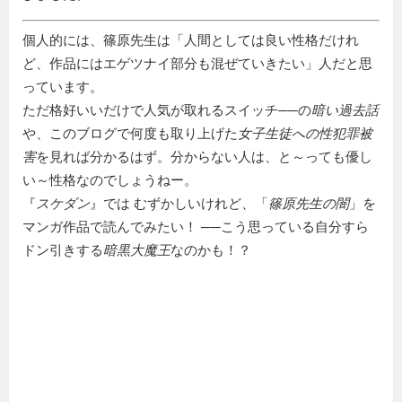
個人的には、篠原先生は「人間としては良い性格だけれ
ど、作品にはエゲツナイ部分も混ぜていきたい」人だと思
っています。
ただ格好いいだけで人気が取れるスイッチ──の
暗い過去話
や、このブログで何度も取り上げた
女子生徒への性犯罪被
害
を見れば分かるはず。分からない人は、と～っても優し
い～性格なのでしょうねー。
『
スケダン
』では むずかしいけれど、「
篠原先生の闇
」を
マンガ作品で読んでみたい！ ──こう思っている自分すら
ドン引きする
暗黒大魔王
なのかも！？