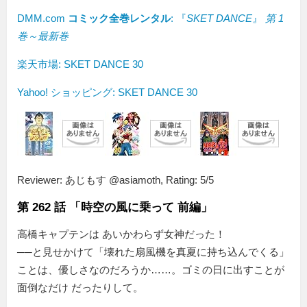
DMM.com
コミック全巻レンタル
: 『
SKET DANCE
』
第 1
巻～最新巻
楽天市場: SKET DANCE 30
Yahoo! ショッピング: SKET DANCE 30
Reviewer:
あじもす @asiamoth
,
Rating:
5
/
5
第 262 話 「時空の風に乗って 前編」
高橋キャプテンは あいかわらず女神だった！
──と見せかけて「壊れた扇風機を真夏に持ち込んでくる」
ことは、優しさなのだろうか……。ゴミの日に出すことが
面倒なだけ だったりして。