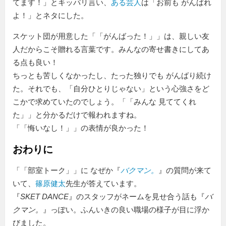
てます！」とキッパリ言い、
ある芸人
は「お前も がんばれ
よ！」とネタにした。
スケット団が用意した「
がんばった！
」は、親しい友
人だからこそ贈れる言葉です。みんなの寄せ書きにしてあ
る点も良い！
ちっとも苦しくなかったし、たった独りでも がんばり続け
た。それでも、「自分ひとりじゃない」という心強さをど
こかで求めていたのでしょう。「
みんな 見ててくれ
た
」と分かるだけで報われますね。
「
悔いなし！
」の表情が良かった！
おわりに
「
部室トーク
」に なぜか『
バクマン。
』の質問が来て
いて、
篠原健太
先生が答えています。
『
SKET DANCE
』のスタッフがネームを見せ合う話も『
バ
クマン。
』っぽい。ふんいきの良い職場の様子が目に浮か
びました。