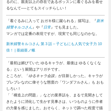
るのに、親友以上の存在であるボッスンに着ぐるみを着せ
るなんて──とてもスイッチらしい！
「着ぐるみに入って おガキ様に蹴られる」描写は、『
新米
婦警キルコさん
』や『
日常
』でも見ました。
マンガでは定番の表現ですが、現実でも同じなのかな。
新米婦警キルコさん 第 3 話 – 子どもにも人気で女子力 10
倍！ | 亜細亜ノ蛾
「最初は媚びていた ゆるキャラが、最後は ゆるくなくな
る」という展開はアリガチです。
ところが、「
ゆるキャラ会談
」が目新しかった。キャラが
ブレブレなのに偉そうな態度の
ワンダフルさん
も おも
しろい！
「
構造上の問題
」などの業界話を、まるで見聞きして
きたように消化して生かす見事さは、いつものように作者
の力量を感じました。おそらく、ネットで調べた程度で描