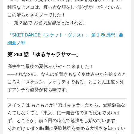
純情なヒメコは、真っ赤な顔をして恥ずかしがっている。
この清らかさもグーでした！
──第 2 話で
お色気担当
だったけれど。
『SKET DANCE（スケット・ダンス）』 第 1 巻 感想 | 亜
細亜ノ蛾
第 264 話 「ゆるキャラサマー」
高校生で最後の夏休みが やって来ました！
──それなのに、なんの前置きもなく夏休み中から始まると
ころも『
スケダン
』クオリティである。とことん王道を外
すアンチな姿勢が持ち味です。
スイッチは もともとが「秀才キャラ」だから、受験勉強な
んてしなくても「東大」に一発合格できる設定で良いは
ず。ところが、前々回の時点で勉強をし始めています。
それだけ いまの時期に受験勉強を始める大切さを知ってい