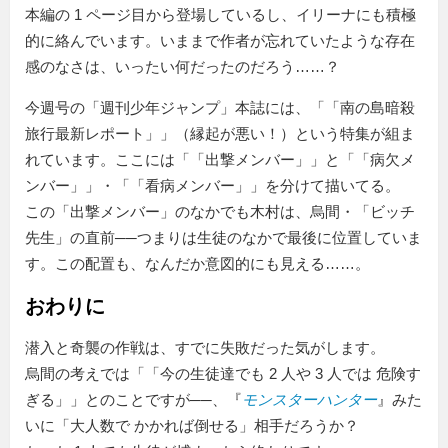
本編の 1 ページ目から登場しているし、イリーナにも積極
的に絡んでいます。いままで作者が忘れていたような存在
感のなさは、いったい何だったのだろう……？
今週号の「週刊少年ジャンプ」本誌には、「
南の島暗殺
旅行最新レポート
」（縁起が悪い！）という特集が組ま
れています。ここには「
出撃メンバー
」と「
病欠メ
ンバー
」・「
看病メンバー
」を分けて描いてる。
この「出撃メンバー」のなかでも木村は、烏間・
ビッチ
先生
の直前──つまりは生徒のなかで最後に位置していま
す。この配置も、なんだか意図的にも見える……。
おわりに
潜入と奇襲の作戦は、すでに失敗だった気がします。
烏間の考えでは「
今の生徒達でも 2 人や 3 人では 危険す
ぎる
」とのことですが──、『
モンスターハンター
』みた
いに「大人数で かかれば倒せる」相手だろうか？