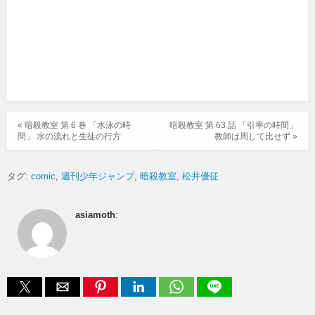
« 暗殺教室 第 6 巻 「水泳の時
暗殺教室 第 63 話 「引率の時間」
間」 水の流れと生徒の行方
教師は周して比せず »
タグ:
comic
週刊少年ジャンプ
暗殺教室
松井優征
asiamoth
: