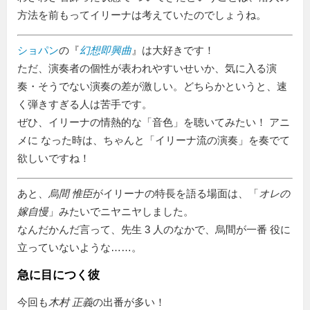
方法を前もってイリーナは考えていたのでしょうね。
ショパン
の『
幻想即興曲
』は大好きです！
ただ、演奏者の個性が表われやすいせいか、気に入る演
奏・そうでない演奏の差が激しい。どちらかというと、速
く弾きすぎる人は苦手です。
ぜひ、イリーナの情熱的な
音色
を聴いてみたい！ アニ
メに なった時は、ちゃんと「イリーナ流の演奏」を奏でて
欲しいですね！
あと、
烏間 惟臣
がイリーナの特長を語る場面は、「
オレの
嫁自慢
」みたいでニヤニヤしました。
なんだかんだ言って、先生 3 人のなかで、烏間が一番 役に
立っていないような……。
急に目につく彼
今回も
木村 正義
の出番が多い！