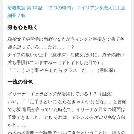
暗殺教室 第 10 話 「プロの時間」 エイリアンを恋人に | 亜
細亜ノ蛾
身も心も軽く
現役女子中学生
の
岡野ひなた
がウィンクと手招きで
男子生
徒を誘っている
……だと……！？
ナイフの扱いが上手（意味深）な彼女だけに、
男子の誘い
方
も手慣れていますねー（ギトギトした目で）。
「
こういう事 やらせたら クラス一だ
」（意味深）
一流の音色
イリーナ・イェラビッチ
が活躍している！？（困惑）
いや、「
足手まといに ならなきゃ いいけどな
」と冒頭
で寺坂 竜馬が言っていた時点で、イリーナが目立つ場面は
予測できました。でも それは、
ドレスからポロリ的
な方向
かと……。
わざわざ着飾った状態で ついてきたということは、潜入の