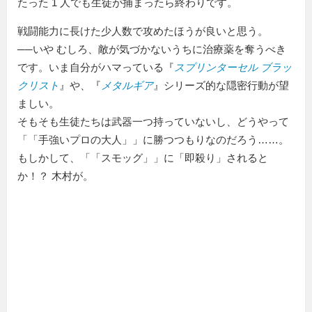
たった 1 人でも生徒が捕まったら終わりです。
戦闘能力に長けた少人数で攻めたほうが良いと思う。
──いや むしろ、敵が気づかないうちに治療薬を奪うべき
です。いま自分がハマっている『
スプリンターセル ブラッ
クリスト
』や、『
メタルギア
』シリーズ的な隠密行動が望
ましい。
そもそも生徒たちは武器一つ持っていないし、どうやって
「
手強いプロの大人
」に勝つつもりなのだろう……。
もしかして、「
スモッグ
」に
即殺り
されると
か！？ 木村が。