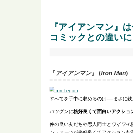
『アイアンマン』は
コミックとの違いに
『
アイアンマン
』 (
Iron Man
)
すべてを手中に収めるのは──まさに鉄
バツグンに
格好良くて面白いアクショ
仲の良い友だちや恋人同士と
ワイワイ
ン・スーツ
が格好良くてアクションも