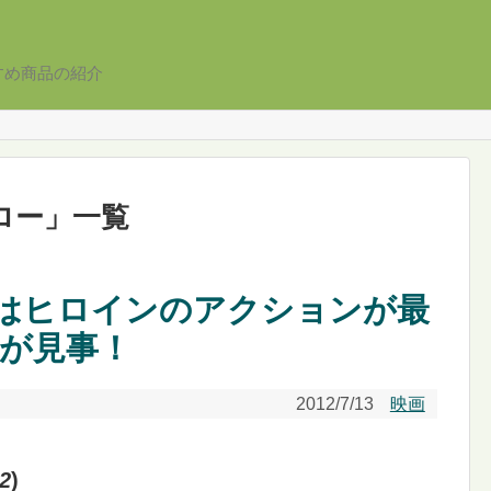
すめ商品の紹介
ロー
」
一覧
』はヒロインのアクションが最
力が見事！
2012/7/13
映画
2
)