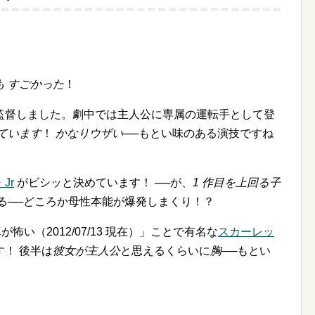
も すごかった
！
監督しました。劇中では主人公に専属の運転手として登
ています
！
かなりウザい
──もとい味のある演技ですね
Jr
がビシッと決めています！ ──が、
1 作目を上回る子
る──どころか母性本能が爆発しまくり！？
真が怖い（2012/07/13 現在）」ことで有名な
スカーレッ
！ 後半は
彼女が主人公
と思えるくらいに
胸
──もとい