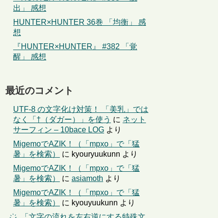
出」 感想
HUNTER×HUNTER 36巻 「均衡」 感
想
『HUNTER×HUNTER』 #382 「覚
醒」 感想
最近のコメント
UTF-8 の文字化け対策！ 「美乳」では
なく「†（ダガー）」を使う
に
ネット
サーフィン – 10bace LOG
より
MigemoでAZIK！（「mpxo」で「猛
暑」を検索）
に
kyouryuukunn
より
MigemoでAZIK！（「mpxo」で「猛
暑」を検索）
に
asiamoth
より
MigemoでAZIK！（「mpxo」で「猛
暑」を検索）
に
kyouyuukunn
より
҉←「文字の流れを左右逆にする特殊文