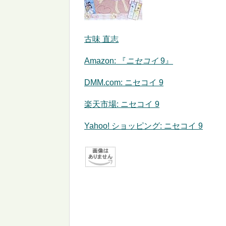
古味 直志
Amazon:
『
ニセコイ
9』
DMM.com: ニセコイ 9
楽天市場: ニセコイ 9
Yahoo! ショッピング: ニセコイ 9