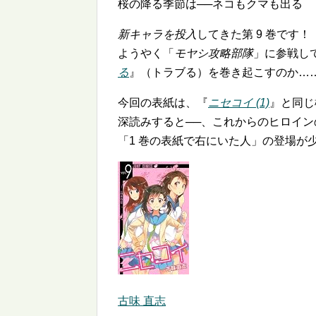
桜の降る季節は──ネコもクマも出る
新キャラを投入
してきた第 9 巻です！
ようやく「
モヤシ攻略部隊
」に参戦し
る
』（トラブる）を巻き起こすのか…
今回の表紙は、『
ニセコイ (1)
』と同じ
深読みすると──、これからのヒロインの
「1 巻の表紙で右にいた人」の登場が
古味 直志