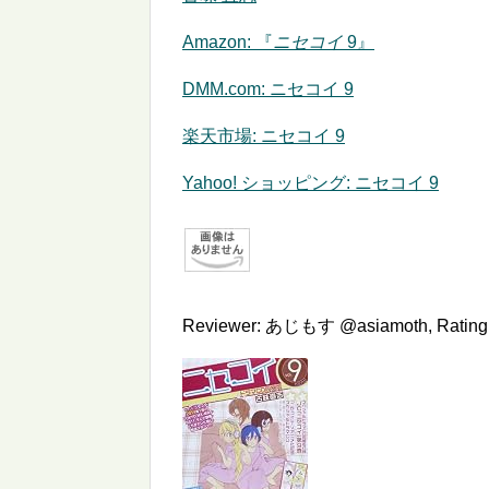
Amazon:
『
ニセコイ
9』
DMM.com: ニセコイ 9
楽天市場: ニセコイ 9
Yahoo! ショッピング: ニセコイ 9
Reviewer:
あじもす @asiamoth
,
Rating