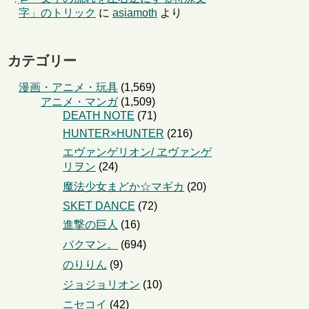
字」のトリック
に
asiamoth
より
カテゴリー
漫画・アニメ・玩具
(1,569)
アニメ・マンガ
(1,509)
DEATH NOTE
(71)
HUNTER×HUNTER
(216)
エヴァンゲリオン/ ヱヴァンゲ
リヲン
(24)
魔法少女まどか☆マギカ
(20)
SKET DANCE
(72)
進撃の巨人
(16)
バクマン。
(694)
のりりん
(9)
ジョジョリオン
(10)
ニセコイ
(42)