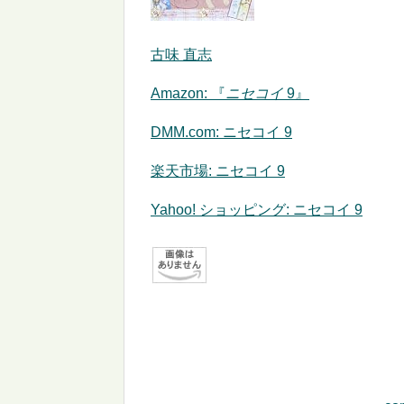
古味 直志
Amazon:
『
ニセコイ
9』
DMM.com: ニセコイ 9
楽天市場: ニセコイ 9
Yahoo! ショッピング: ニセコイ 9