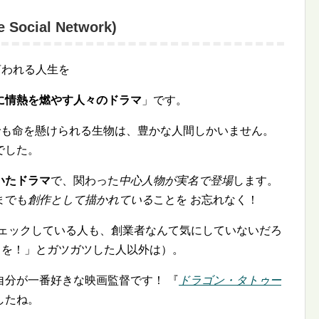
cial Network)
言われる人生を
に情熱を燃やす人々のドラマ
」です。
でも命を懸けられる生物は、豊かな人間しかいません。
でした。
いたドラマ
で、関わった
中心人物が実名で登場
します。
までも
創作として描かれている
ことを お忘れなく！
k をチェックしている人も、創業者なんて気にしていないだろ
ジネスを！」とガツガツした人以外は）。
自分が一番好きな映画監督です！ 『
ドラゴン・タトゥー
したね。