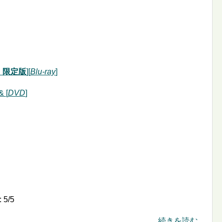
n 限定版
][
Blu-ray
]
& [
DVD
]
:
5
/
5
続きを読む