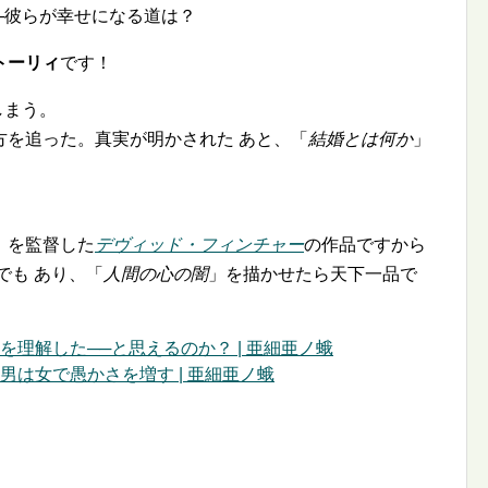
─彼らが幸せになる道は？
トーリィ
です！
しまう。
方を追った。真実が明かされた あと、「
結婚とは何か
」
！
』を監督した
デヴィッド・フィンチャー
の作品ですから
でも あり、「
人間の心の闇
」を描かせたら天下一品で
を理解した──と思えるのか？ | 亜細亜ノ蛾
男は女で愚かさを増す | 亜細亜ノ蛾
。