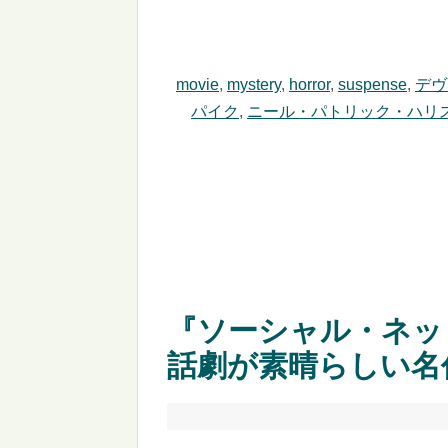
movie
,
mystery
,
horror
,
suspense
,
デヴ
パイク
,
ニール・パトリック・ハリ
『ソーシャル・ネッ
話劇が素晴らしい名