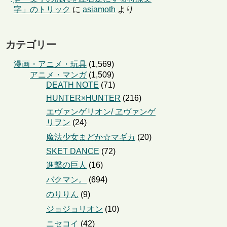
字」のトリック
に
asiamoth
より
カテゴリー
漫画・アニメ・玩具
(1,569)
アニメ・マンガ
(1,509)
DEATH NOTE
(71)
HUNTER×HUNTER
(216)
エヴァンゲリオン/ ヱヴァンゲ
リヲン
(24)
魔法少女まどか☆マギカ
(20)
SKET DANCE
(72)
進撃の巨人
(16)
バクマン。
(694)
のりりん
(9)
ジョジョリオン
(10)
ニセコイ
(42)