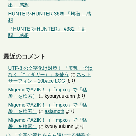
出」 感想
HUNTER×HUNTER 36巻 「均衡」 感
想
『HUNTER×HUNTER』 #382 「覚
醒」 感想
最近のコメント
UTF-8 の文字化け対策！ 「美乳」では
なく「†（ダガー）」を使う
に
ネット
サーフィン – 10bace LOG
より
MigemoでAZIK！（「mpxo」で「猛
暑」を検索）
に
kyouryuukunn
より
MigemoでAZIK！（「mpxo」で「猛
暑」を検索）
に
asiamoth
より
MigemoでAZIK！（「mpxo」で「猛
暑」を検索）
に
kyouyuukunn
より
҉←「文字の流れを左右逆にする特殊文