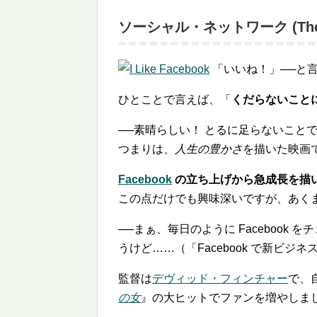
ソーシャル・ネットワーク (The So
「いいね！」──と
ひとことで言えば、「
くだらないこと
──素晴らしい！ とるに足らないこと
つまりは、
人生の豊かさ
を描いた映画
Facebook
の立ち上げから急成長を描
この点だけでも興味深いですが、あく
──まぁ、毎日のように Faceboo
うけど……（「Facebook で新ビ
監督は
デヴィッド・フィンチャー
で、
の女
』の大ヒットでファンを増やしま