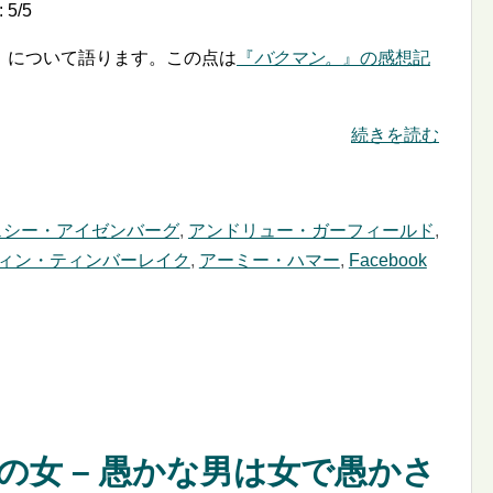
:
5
/
5
」について語ります。この点は
『
バクマン。
』の感想記
続きを読む
ェシー・アイゼンバーグ
,
アンドリュー・ガーフィールド
,
ィン・ティンバーレイク
,
アーミー・ハマー
,
Facebook
の女 – 愚かな男は女で愚かさ