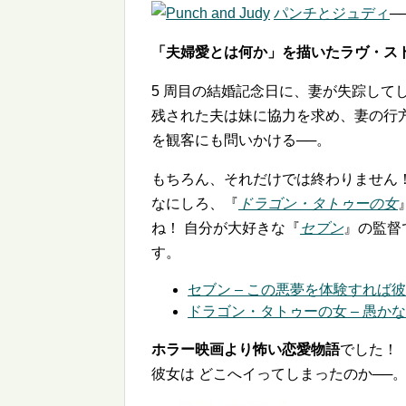
パンチとジュディ
─
「夫婦愛とは何か」を描いたラヴ・ス
5 周目の結婚記念日に、妻が失踪して
残された夫は妹に協力を求め、妻の行
を観客にも問いかける──。
もちろん、それだけでは終わりません
なにしろ、『
ドラゴン・タトゥーの女
ね！ 自分が大好きな『
セブン
』の監督
す。
セブン – この悪夢を体験すれば彼
ドラゴン・タトゥーの女 – 愚かな
ホラー映画より怖い恋愛物語
でした！
彼女は どこへイってしまったのか──