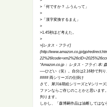
>
>「何ですか？ ふうんって」
>
>「漢字変換するまえ」
>
>1.45秒ほど考えた。
>
>
[レタス・フライ]
(http://www.amazon.co.jp/gp/redirec
22%26lcode=xm2%26cID=2025%26ccm
“Amazon.co.jp： レタス・フライ: 本: 森 
──ひどい（笑）。自分は2.16秒で判
#### 両シリーズの仕掛け
さて、犀川&萌絵シリーズとVシリー
ファンならご存じのことかと思います
判ります。
しかし、「森博嗣作品は油断してはな