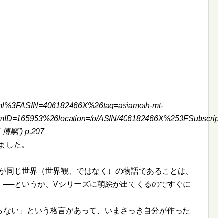
t.html%3FASIN=406182466X%26tag=asiamoth-mt-
ID=165953%26location=/o/ASIN/406182466X%253FSubscr
博嗣”) p.207
りました。
ズが同じ世界（世界観、ではなく）の物語であることは、
。──というか、Vシリーズに萌絵が出てくるのですぐに
らない」という格言があって、いまさっき自分が作った