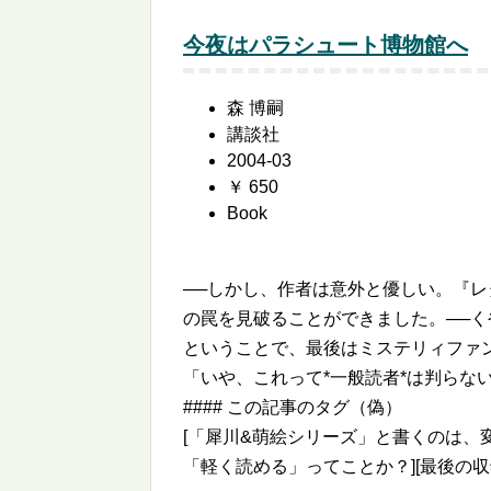
今夜はパラシュート博物館へ
森 博嗣
講談社
2004-03
￥ 650
Book
──しかし、作者は意外と優しい。『
の罠を見破ることができました。──く
ということで、最後はミステリィファ
「いや、これって*一般読者*は判らない
#### この記事のタグ（偽）
[「犀川&萌絵シリーズ」と書くのは、
「軽く読める」ってことか？][最後の収