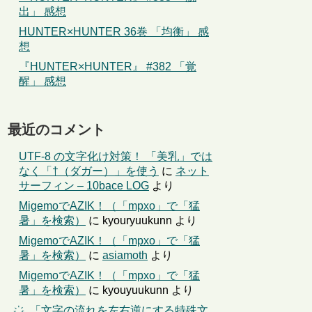
出」 感想
HUNTER×HUNTER 36巻 「均衡」 感
想
『HUNTER×HUNTER』 #382 「覚
醒」 感想
最近のコメント
UTF-8 の文字化け対策！ 「美乳」では
なく「†（ダガー）」を使う
に
ネット
サーフィン – 10bace LOG
より
MigemoでAZIK！（「mpxo」で「猛
暑」を検索）
に
kyouryuukunn
より
MigemoでAZIK！（「mpxo」で「猛
暑」を検索）
に
asiamoth
より
MigemoでAZIK！（「mpxo」で「猛
暑」を検索）
に
kyouyuukunn
より
҉←「文字の流れを左右逆にする特殊文