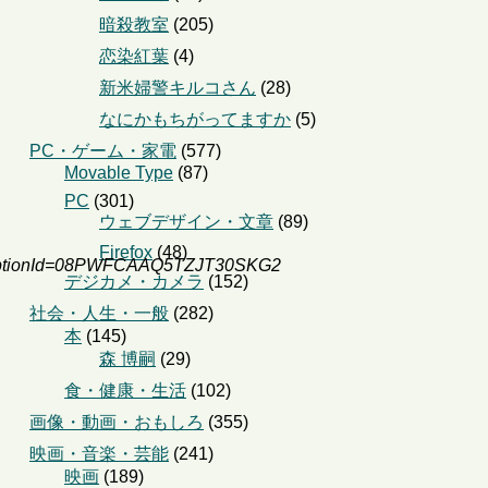
暗殺教室
(205)
恋染紅葉
(4)
新米婦警キルコさん
(28)
なにかもちがってますか
(5)
PC・ゲーム・家電
(577)
Movable Type
(87)
PC
(301)
ウェブデザイン・文章
(89)
Firefox
(48)
iptionId=08PWFCAAQ5TZJT30SKG2
デジカメ・カメラ
(152)
社会・人生・一般
(282)
本
(145)
森 博嗣
(29)
食・健康・生活
(102)
画像・動画・おもしろ
(355)
映画・音楽・芸能
(241)
映画
(189)