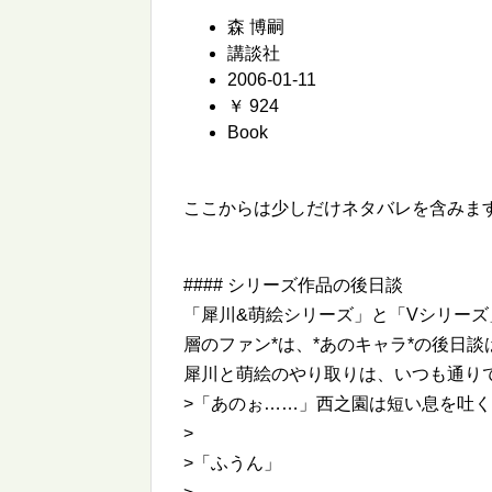
森 博嗣
講談社
2006-01-11
￥ 924
Book
ここからは少しだけネタバレを含みま
#### シリーズ作品の後日談
「犀川&萌絵シリーズ」と「Vシリーズ
層のファン*は、*あのキャラ*の後日
犀川と萌絵のやり取りは、いつも通り
>「あのぉ……」西之園は短い息を吐
>
>「ふうん」