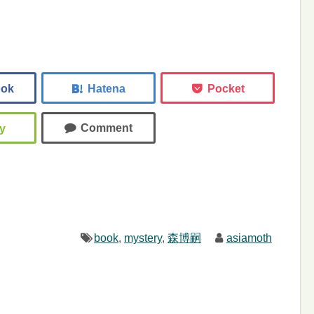
book
,
mystery
,
森博嗣
asiamoth