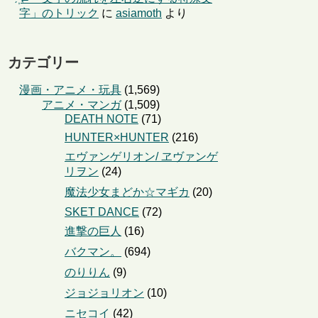
字」のトリック
に
asiamoth
より
カテゴリー
漫画・アニメ・玩具
(1,569)
アニメ・マンガ
(1,509)
DEATH NOTE
(71)
HUNTER×HUNTER
(216)
エヴァンゲリオン/ ヱヴァンゲ
リヲン
(24)
魔法少女まどか☆マギカ
(20)
SKET DANCE
(72)
進撃の巨人
(16)
バクマン。
(694)
のりりん
(9)
ジョジョリオン
(10)
ニセコイ
(42)