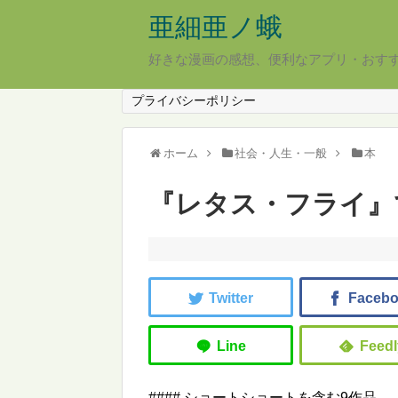
亜細亜ノ蛾
好きな漫画の感想、便利なアプリ・おす
プライバシーポリシー
ホーム
社会・人生・一般
本
『レタス・フライ』
#### ショートショートを含む9作品