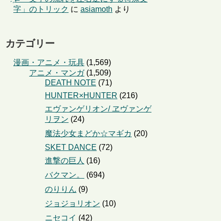
字」のトリック
に
asiamoth
より
カテゴリー
漫画・アニメ・玩具
(1,569)
アニメ・マンガ
(1,509)
DEATH NOTE
(71)
HUNTER×HUNTER
(216)
エヴァンゲリオン/ ヱヴァンゲ
リヲン
(24)
魔法少女まどか☆マギカ
(20)
SKET DANCE
(72)
進撃の巨人
(16)
バクマン。
(694)
のりりん
(9)
ジョジョリオン
(10)
ニセコイ
(42)