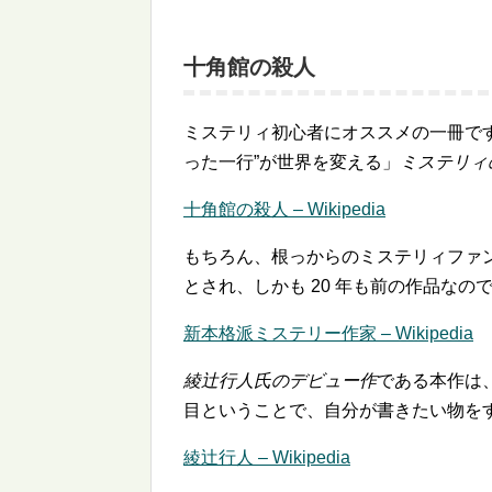
十角館の殺人
ミステリィ初心者にオススメの一冊です
った一行”が世界を変える」
ミステリィ
十角館の殺人 – Wikipedia
もちろん、根っからのミステリィファ
とされ、しかも 20 年も前の作品な
新本格派ミステリー作家 – Wikipedia
綾辻行人氏のデビュー作
である本作は、
目ということで、自分が書きたい物を
綾辻行人 – Wikipedia