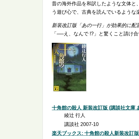
昔の海外作品を和訳したような文体と
う遊び心で、古典を読んでいるような
新装改訂版「あの一行」が効果的に配
「──え、なんで !?」と驚くこと請け
十角館の殺人 新装改訂版 (講談社文庫 あ 5
綾辻 行人
講談社 2007-10
楽天ブックス: 十角館の殺人新装改訂版