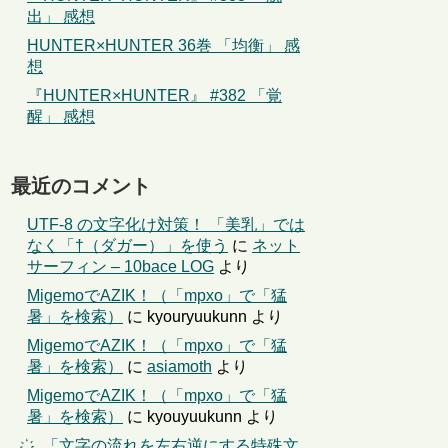
出」 感想
HUNTER×HUNTER 36巻 「均衡」 感
想
『HUNTER×HUNTER』 #382 「覚
醒」 感想
最近のコメント
UTF-8 の文字化け対策！ 「美乳」では
なく「†（ダガー）」を使う
に
ネット
サーフィン – 10bace LOG
より
MigemoでAZIK！（「mpxo」で「猛
暑」を検索）
に
kyouryuukunn
より
MigemoでAZIK！（「mpxo」で「猛
暑」を検索）
に
asiamoth
より
MigemoでAZIK！（「mpxo」で「猛
暑」を検索）
に
kyouyuukunn
より
҉←「文字の流れを左右逆にする特殊文