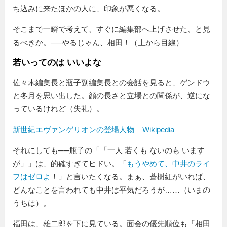
ち込みに来たほかの人に、印象が悪くなる。
そこまで一瞬で考えて、すぐに編集部へ上げさせた、と見
るべきか。──やるじゃん、相田！（上から目線）
若いってのは いいよな
佐々木編集長と瓶子副編集長との会話を見ると、ゲンドウ
と冬月を思い出した。顔の長さと立場との関係が、逆にな
っているけれど（失礼）。
新世紀エヴァンゲリオンの登場人物 – Wikipedia
それにしても──瓶子の「
一人 若くも ないのも います
が
」は、的確すぎてヒドい。「
もうやめて、中井のライ
フはゼロよ
！」と言いたくなる。まぁ、蒼樹紅がいれば、
どんなことを言われても中井は平気だろうが……（いまの
うちは）。
福田は、雄二郎を下に見ている。面会の優先順位も「相田