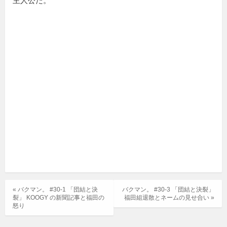
主人公だ。
« バクマン。 #30-1 「団結と決
バクマン。 #30-3 「団結と決裂」
裂」 KOOGY の新聞記事と福田の
福田組退散とネームの見せ合い »
怒り