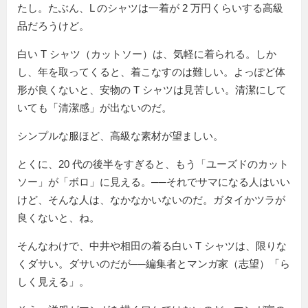
たし。たぶん、L のシャツは一着が 2 万円くらいする高級
品だろうけど。
白い T シャツ（カットソー）は、気軽に着られる。しか
し、年を取ってくると、着こなすのは難しい。よっぽど体
形が良くないと、安物の T シャツは見苦しい。清潔にして
いても「清潔感」が出ないのだ。
シンプルな服ほど、高級な素材が望ましい。
とくに、20 代の後半をすぎると、もう「ユーズドのカット
ソー」が「ボロ」に見える。──それでサマになる人はいい
けど、そんな人は、なかなかいないのだ。ガタイかツラが
良くないと、ね。
そんなわけで、中井や相田の着る白い T シャツは、限りな
くダサい。ダサいのだが──編集者とマンガ家（志望）「ら
しく見える」。