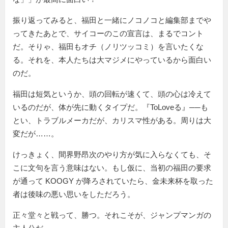
振り返ってみると、福田と一緒にノコノコと編集部までや
ってきたあとで、サイコーのこの宣言は、まるでコント
だ。そりゃ、福田もオチ（ノリツッコミ）を言いたくな
る。それを、本人たちは大マジメにやっているから面白い
のだ。
福田は短気というか、頭の回転が速くて、頭の心は冷えて
いるのだが、体が先に動くタイプだ。『ToLoveる』──も
とい、トラブルメーカだが、カリスマ性がある。周りは大
変だが……。
けっきょく、間界野昂次のやり方が気に入らなくても、そ
こに文句を言う意味はない。もし仮に、当初の福田の要求
が通って KOOGY が降ろされていたら、金未来杯を取った
者は後味の悪い思いをしただろう。
正々堂々と戦って、勝つ。それこそが、ジャンプマンガの