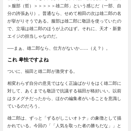
＞服部（哲）＞＞＞＞＞雄二郎」という感じだ（一部、自
分の誇張あり）。普通なら、せめて相田の次は雄二郎の名
が挙がりそうである。服部は雄二郎に敬語を使っていたの
で、立場は雄二郎のほうが上のはず。それに、天才・新妻
エイジの担当しゃなのだ。
──まぁ、雄二郎なら、仕方がないか……（え？）。
これ 卑怯ですよね
ついに、福田と雄二郎が激突する。
相変わらず自分の意見ではなく正論ばかりをはく雄二郎に
対して、あくまでも敬語で抗議する福田が格好いい。以前
はタメグチだったから、ほかの編集者がいることを意識し
ているのだろう。
雄二郎は、ずっと「ずるがしこいオトナ」の象徴として描
かれている。今回の「
人気を取った者の勝ちだな
」と