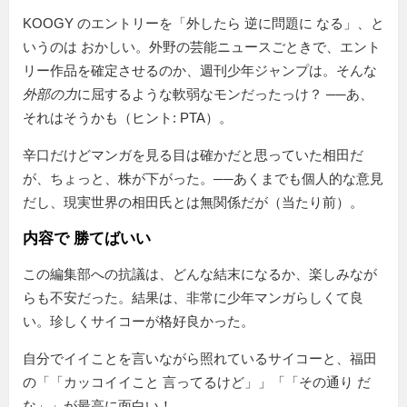
KOOGY のエントリーを
外したら 逆に問題に なる
、と
いうのは おかしい。外野の芸能ニュースごときで、エント
リー作品を確定させるのか、週刊少年ジャンプは。そんな
外部の力
に屈するような軟弱なモンだったっけ？ ──あ、
それはそうかも（ヒント: PTA）。
辛口だけどマンガを見る目は確かだと思っていた相田だ
が、ちょっと、株が下がった。──あくまでも個人的な意見
だし、現実世界の相田氏とは無関係だが（当たり前）。
内容で 勝てばいい
この編集部への抗議は、どんな結末になるか、楽しみなが
らも不安だった。結果は、非常に少年マンガらしくて良
い。珍しくサイコーが格好良かった。
自分でイイことを言いながら照れているサイコーと、福田
の「
カッコイイこと 言ってるけど
」「
その通り だ
な
」が最高に面白い！