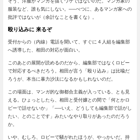
そう、洋服がマンガを描くワケではないのだ。マンガ家の
服装など、誰も気にしない。──べつに、あるマンガ家への
批評ではないが（余計なことを書くな）。
殴り込みに 来るぞ
受付からの（内線）電話を聞いて、すぐに 4 人組を編集部
へ誘導した、相田の対応が面白い。
このあとの展開が読めるのだから、編集部ではなくロビー
で対応するべきだろう。相田が言う
殴り込み
は比喩だ
ろうが、本当に暴力沙汰になるかもしれないのだ。
この場面は、マンガ的な御都合主義が入っている、とも見
える。ひょっとしたら、相田と受付嬢との間で「何とかロ
ビーで話せないか」「──いえ、どうしても編集部で話がし
たい、とのことです」みたいなやり取りがあったのだろう
か。
いや、むしろ、ロビーで騒がれたほうが、やっかいだ。持