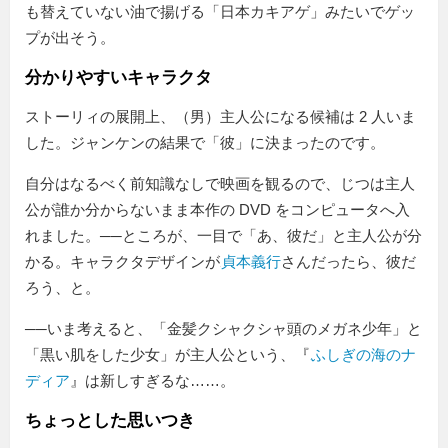
も替えていない油で揚げる「日本カキアゲ」みたいでゲッ
プが出そう。
分かりやすいキャラクタ
ストーリィの展開上、（男）主人公になる候補は 2 人いま
した。ジャンケンの結果で「彼」に決まったのです。
自分はなるべく前知識なしで映画を観るので、じつは主人
公が誰か分からないまま本作の DVD をコンピュータへ入
れました。──ところが、一目で「あ、彼だ」と主人公が分
かる。キャラクタデザインが
貞本義行
さんだったら、彼だ
ろう、と。
──いま考えると、「金髪クシャクシャ頭のメガネ少年」と
「黒い肌をした少女」が主人公という、『
ふしぎの海のナ
ディア
』は新しすぎるな……。
ちょっとした思いつき