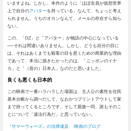
いますよね。しかし、本作のように「ほぼ全員が仮想世界
上で自分の
アバター
を持っている」なんて、ちょっと考え
られません。うちのオカンなんて、メールの存在すら知ら
ない。
この、「OZ」と「アバター」が物語の中心になっている
──それは間違いありません。しかし、どうも自分の目に
は、それはあくまでも観客の目を惹くための商業的な理由
であって、本当に描きたかったのは、「ニッポンのイナ
カ」と「（昔の）日本人」なのだと思いました。
良くも悪くも日本的
この映画で一番ハラハラした場面は、主人公の素性を住民
基本台帳から調べだして、なおかつプリントアウトして家
まで持ってくるところです。そして親族一同、誰もそのこ
とについて「違法行為だ」と思っていない。
『サマーウォーズ』の法律違反 :映画のブログ