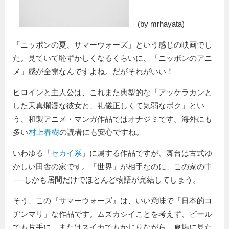
(by mrhayata)
「ニッポンの夏、サマーウォーズ」という感じの映画でし
た。見ていて恥ずかしくなるくらいに、「ニッポンのアニ
メ」感が全開なんですよね。だがそれがいい！
ヒロインと主人公は、これまた典型的な「アッケラカンと
した天真爛漫な彼女と、礼儀正しくて気弱なボク」とい
う、和製アニメ・マンガ作品ではオナジミです。海外にも
多い
村上春樹
の読者にも安心ですね。
いわゆる「
セカイ系
」に属する作品ですが、舞台は古式ゆ
かしい田舎の家です。「世界」が相手なのに、この家の中
──しかも居間だけでほとんど物語が完結してしまう。
そう、この『サマーウォーズ』は、いい意味で「日本的コ
ヂンマリ」な作品です。ムズカシイことを考えず、ビール
でも片手に、またはスイカでもかじりながら、夏場に見た