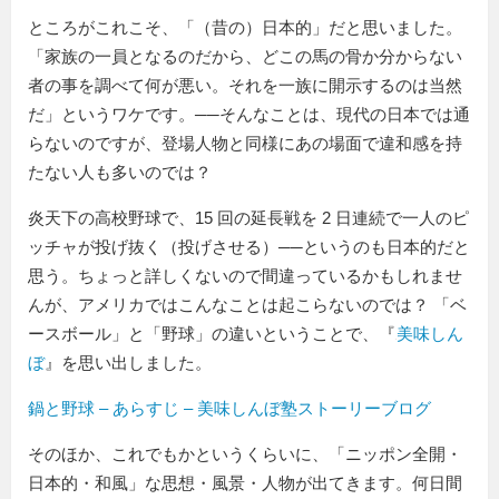
ところがこれこそ、「（昔の）日本的」だと思いました。
「家族の一員となるのだから、どこの馬の骨か分からない
者の事を調べて何が悪い。それを一族に開示するのは当然
だ」というワケです。──そんなことは、現代の日本では通
らないのですが、登場人物と同様にあの場面で違和感を持
たない人も多いのでは？
炎天下の高校野球で、15 回の延長戦を 2 日連続で一人のピ
ッチャが投げ抜く（投げさせる）──というのも日本的だと
思う。ちょっと詳しくないので間違っているかもしれませ
んが、アメリカではこんなことは起こらないのでは？ 「ベ
ースボール」と「野球」の違いということで、『
美味しん
ぼ
』を思い出しました。
鍋と野球 – あらすじ – 美味しんぼ塾ストーリーブログ
そのほか、これでもかというくらいに、「ニッポン全開・
日本的・和風」な思想・風景・人物が出てきます。何日間