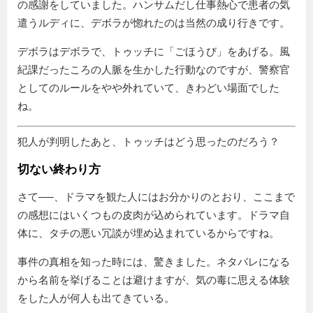
の感謝をしていました。ハンサムだし仕事熱心で患者の気
遣うルディに、デボラが惚れたのは当然の成り行きです。
デボラはデボラで、トゥッチに「ごほうび」をあげる。風
紀課だったころの人脈を生かした行動なのですが、警察官
としてのルールをやや外れていて、きわどい場面でした
ね。
犯人が判明したあと、トゥッチはどう思ったのだろう？
切ない終わり方
さて──、ドラマを観た人にはお分かりのとおり、ここまで
の感想にはいくつもの皮肉が込められています。ドラマ自
体に、タチの悪い冗談が埋め込まれているからですね。
事件の真相を知った時には、驚きました。ネタバレになる
から名前を挙げることは避けますが、気の毒に思える体験
をした人が何人も出てきている。