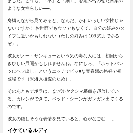
ました。どうも、「不」と「細工」を組み合わせた言葉の
ような女性らしい──。
身構えながら見てみると、なんだ、かわいらしい女性じゃ
ないですか！ お世辞でもウソでもなくて、自分の好みのタ
イプに近いかもしれない（わしの好みは 108 式まである
ぞ）。
彼女がノー・サンキューという気の毒な人には、初回から
きびしい展開かもしれませんね。なにしろ、「ホットパン
ツにヘソ出し」というエッチでビッ■な売春婦の格好で初
登場です（※潜入捜査のため）。
そのあともデボラは、
なぜかセクシィ路線を担当
してい
る。カレシができて、ベッド・シーンがガンガン出てくる
のです。
彼女の嬉しそうな表情を見ていると、心がなごむ──。
イケているルディ