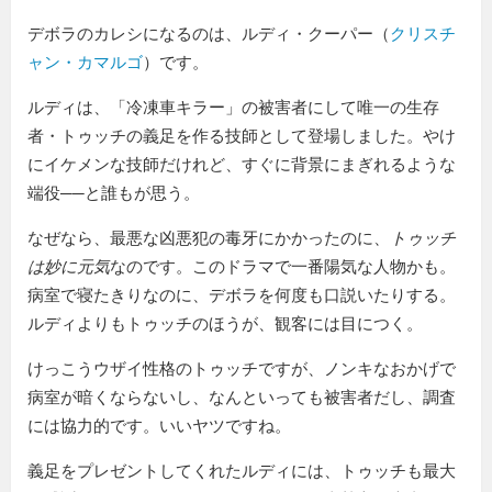
デボラのカレシになるのは、ルディ・クーパー（
クリスチ
ャン・カマルゴ
）です。
ルディは、「冷凍車キラー」の被害者にして唯一の生存
者・トゥッチの義足を作る技師として登場しました。やけ
にイケメンな技師だけれど、すぐに背景にまぎれるような
端役──と誰もが思う。
なぜなら、最悪な凶悪犯の毒牙にかかったのに、
トゥッチ
は妙に元気
なのです。このドラマで一番陽気な人物かも。
病室で寝たきりなのに、デボラを何度も口説いたりする。
ルディよりもトゥッチのほうが、観客には目につく。
けっこうウザイ性格のトゥッチですが、ノンキなおかげで
病室が暗くならないし、なんといっても被害者だし、調査
には協力的です。いいヤツですね。
義足をプレゼントしてくれたルディには、トゥッチも最大