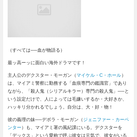
（すべては──血が物語る）
最ッ高ーッに面白い海外ドラマです！
主人公のデクスター・モーガン（
マイケル・C・ホール
）
は、マイアミ警察に勤務する「血痕専門の鑑識官」であり
ながら、「殺人鬼（シリアルキラー）専門の殺人鬼」──と
いう設定だけで、人によっては毛嫌いするか・大好きか、
ハッキリ分かれるでしょう。自分は、大・好・物！
彼の義理の妹──デボラ・モーガン（
ジェニファー・カーペ
ンター
）も、マイアミ署の風紀課にいる。デクスターを
「デックス」という愛称で呼ぶ彼女は元気で、彼女がいる