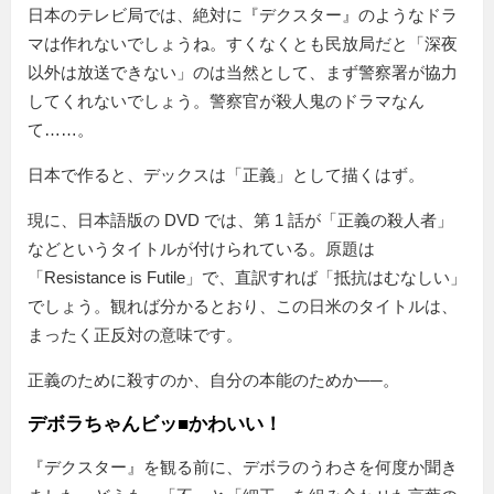
日本のテレビ局では、絶対に『デクスター』のようなドラ
マは作れないでしょうね。すくなくとも民放局だと「深夜
以外は放送できない」のは当然として、まず警察署が協力
してくれないでしょう。警察官が殺人鬼のドラマなん
て……。
日本で作ると、デックスは「正義」として描くはず。
現に、日本語版の DVD では、第 1 話が「正義の殺人者」
などというタイトルが付けられている。原題は
「Resistance is Futile」で、直訳すれば「抵抗はむなしい」
でしょう。観れば分かるとおり、この日米のタイトルは、
まったく正反対の意味です。
正義のために殺すのか、自分の本能のためか──。
デボラちゃんビッ■かわいい！
『デクスター』を観る前に、デボラのうわさを何度か聞き