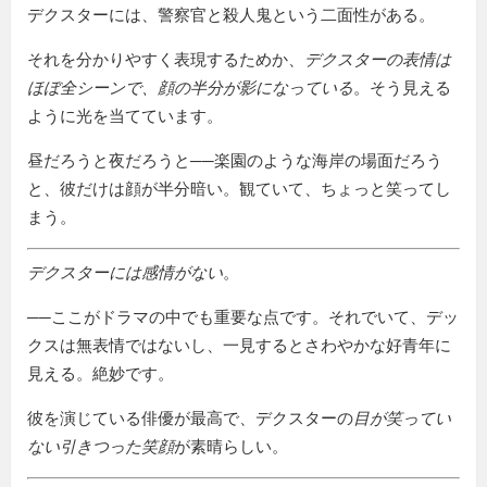
デクスターには、警察官と殺人鬼という二面性がある。
それを分かりやすく表現するためか、
デクスターの表情は
ほぼ全シーンで、顔の半分が影になっている
。そう見える
ように光を当てています。
昼だろうと夜だろうと──楽園のような海岸の場面だろう
と、彼だけは顔が半分暗い。観ていて、ちょっと笑ってし
まう。
デクスターには感情がない
。
──ここがドラマの中でも重要な点です。それでいて、デッ
クスは無表情ではないし、一見するとさわやかな好青年に
見える。絶妙です。
彼を演じている俳優が最高で、デクスターの
目が笑ってい
ない引きつった笑顔
が素晴らしい。