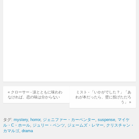
« クローサー - 涙とともに味わわ
ミスト - 「いかがでした？」「あ
なければ、恋の味は分からない
れが本だったら、壁に投げただろ
う」 »
タグ:
mystery
horror
ジェニファー・カーペンター
suspense
マイケ
ル・C・ホール
ジュリー・ベンツ
ジェームズ・レマー
クリスチャン・
カマルゴ
drama